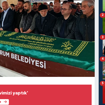
2
3
4
5
vimizi yaptık'
e