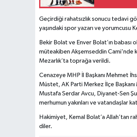
Geçirdiği rahatsızlık sonucu tedavi 
yaşındaki spor yazarı ve yorumcusu K
Bekir Bolat ve Enver Bolat’ın babası o
müteakiben Akşemseddin Cami'nde kıl
Mezarlık’ta toprağa verildi.
Cenazeye MHP İl Başkanı Mehmet İhsan 
Müstet, AK Parti Merkez İlçe Başkan
Mustafa Serdar Avcu, Diyanet-Sen Şub
merhumun yakınları ve vatandaşlar katı
Hakimiyet, Kemal Bolat’a Allah’tan rah
diler.