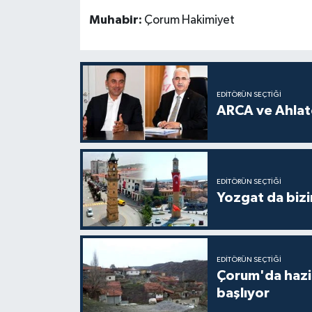
Muhabir:
Çorum Hakimiyet
EDITÖRÜN SEÇTIĞI
ARCA ve Ahlatc
EDITÖRÜN SEÇTIĞI
Yozgat da bizi
EDITÖRÜN SEÇTIĞI
Çorum'da hazine
başlıyor