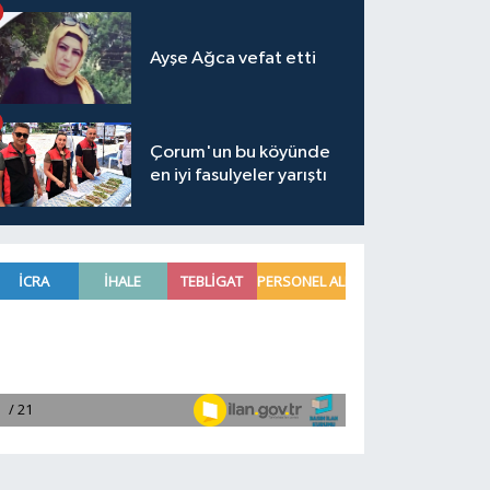
Ayşe Ağca vefat etti
Çorum'un bu köyünde
en iyi fasulyeler yarıştı