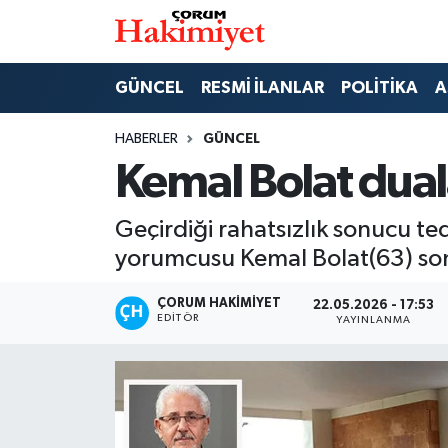
SPOR
Nöbetçi Eczaneler
GÜNCEL
RESMİ İLANLAR
POLİTİKA
A
POLİTİKA
Hava Durumu
HABERLER
GÜNCEL
Kemal Bolat dual
SAĞLIK
Çorum Namaz Vakitleri
Geçirdiği rahatsızlık sonucu t
ASAYİŞ
Trafik Durumu
yorumcusu Kemal Bolat(63) so
EKONOMİ
Süper Lig Puan Durumu ve Fikstür
ÇORUM HAKIMIYET
22.05.2026 - 17:53
EDITÖR
YAYINLANMA
GÜNCEL
Tüm Manşetler
AKTÜEL
Son Dakika Haberleri
EĞİTİM
Haber Arşivi