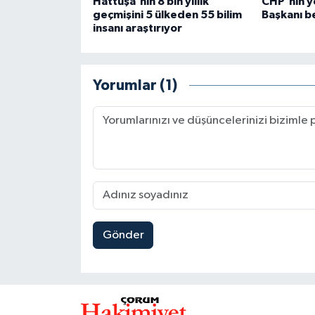
Hattuşa'nın 8 bin yıllık
CHP'nin ye
geçmişini 5 ülkeden 55 bilim
Başkanı be
insanı araştırıyor
Yorumlar (1)
Gönder