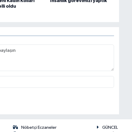
ni Kadın Kolları
'İnsanlık görevimizi yaptık'
lli oldu
Nöbetçi Eczaneler
GÜNCEL