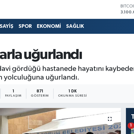
BITCO
3.100
DOLA
47,74
SAYİŞ
SPOR
EKONOMİ
SAĞLIK
EURO
55,25
STERL
64,48
arla uğurlandı
GRAM 
6660.
BİST1
edavi gördüğü hastanede hayatını kaybeden
13.77
n yolculuğuna uğurlandı.
1
871
1 DK
PAYLAŞIM
GÖSTERIM
OKUNMA SÜRESI
1