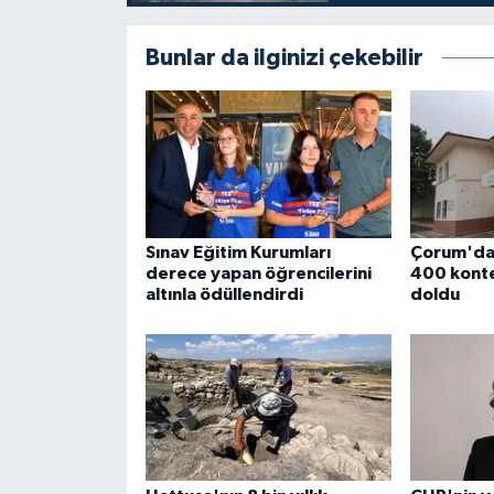
Bunlar da ilginizi çekebilir
Sınav Eğitim Kurumları
Çorum'da 
derece yapan öğrencilerini
400 konte
altınla ödüllendirdi
doldu