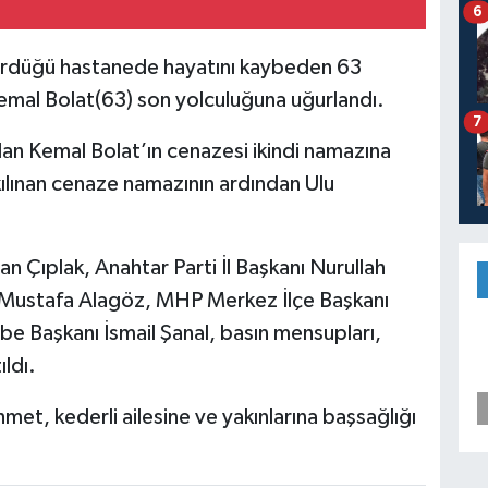
6
gördüğü hastanede hayatını kaybeden 63
emal Bolat(63) son yolculuğuna uğurlandı.
7
lan Kemal Bolat’ın cenazesi ikindi namazına
ınan cenaze namazının ardından Ulu
Çıplak, Anahtar Parti İl Başkanı Nurullah
ı Mustafa Alagöz, MHP Merkez İlçe Başkanı
e Başkanı İsmail Şanal, basın mensupları,
ldı.
met, kederli ailesine ve yakınlarına başsağlığı