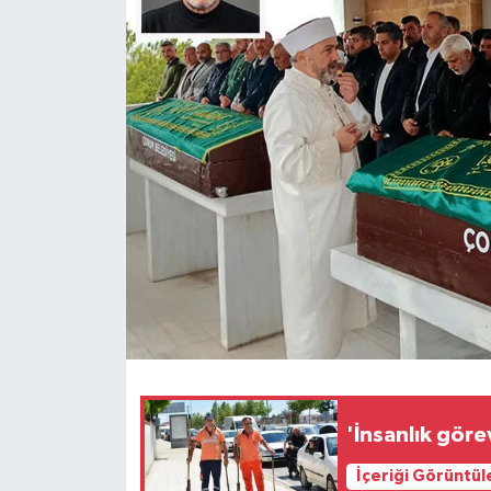
İLÇELER
OTOPARK
TEKNOLOJİ
'İnsanlık göre
İçeriği Görüntül