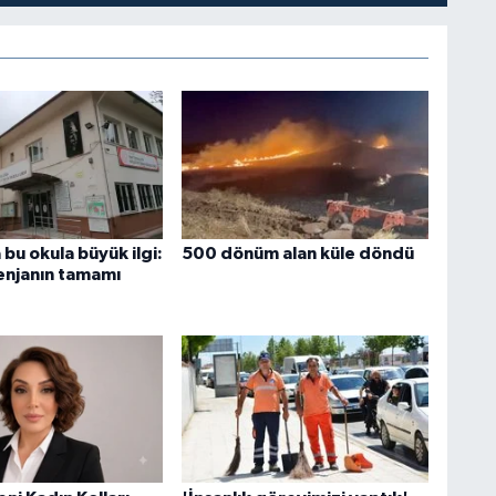
bu okula büyük ilgi:
500 dönüm alan küle döndü
njanın tamamı