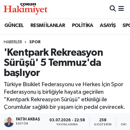
SPOR
Nöbetçi Eczaneler
GÜNCEL
RESMİ İLANLAR
POLİTİKA
ASAYİŞ
SP
POLİTİKA
Hava Durumu
HABERLER
SPOR
'Kentpark Rekreasyon
SAĞLIK
Çorum Namaz Vakitleri
Sürüşü' 5 Temmuz'da
ASAYİŞ
Trafik Durumu
başlıyor
EKONOMİ
Süper Lig Puan Durumu ve Fikstür
Türkiye Bisiklet Federasyonu ve Herkes İçin Spor
Federasyonu iş birliğiyle hayata geçirilen
GÜNCEL
Tüm Manşetler
"Kentpark Rekreasyon Sürüşü" etkinliği ile
Çorumlular sağlıklı bir yaşam için pedal çevirecek.
AKTÜEL
Son Dakika Haberleri
FATIH AKBAŞ
03.07.2026 - 22:58
258
EDITÖR
YAYINLANMA
GÖSTERIM
OKUN
EĞİTİM
Haber Arşivi