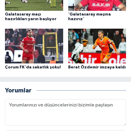
Galatasaray maçı
'Galatasaray maçına
hazırlıkları yarın başlıyor
hazırız'
Çorum FK'da sakatlık şoku!
Berat Özdemir imzaya kaldı
Yorumlar