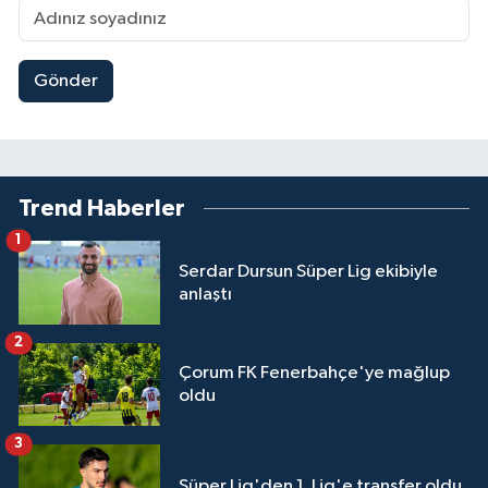
Gönder
Trend Haberler
1
Serdar Dursun Süper Lig ekibiyle
anlaştı
2
Çorum FK Fenerbahçe'ye mağlup
oldu
3
Süper Lig'den 1. Lig'e transfer oldu