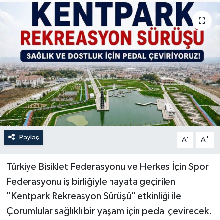
İLÇELER
OTOPARK
TEKNOLOJİ
Paylaş
-
+
A
A
Türkiye Bisiklet Federasyonu ve Herkes İçin Spor
Federasyonu iş birliğiyle hayata geçirilen
"Kentpark Rekreasyon Sürüşü" etkinliği ile
Çorumlular sağlıklı bir yaşam için pedal çevirecek.