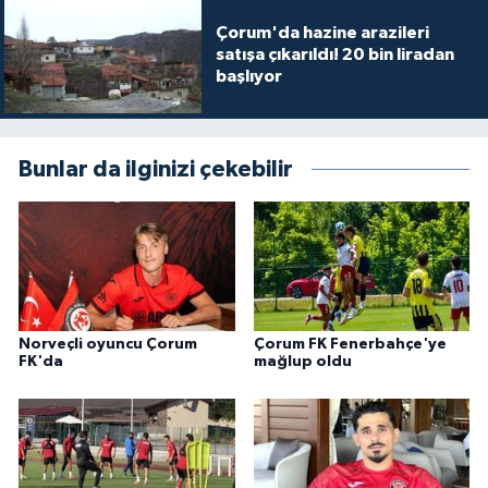
Çorum'da hazine arazileri
satışa çıkarıldı! 20 bin liradan
başlıyor
Bunlar da ilginizi çekebilir
Norveçli oyuncu Çorum
Çorum FK Fenerbahçe'ye
FK'da
mağlup oldu