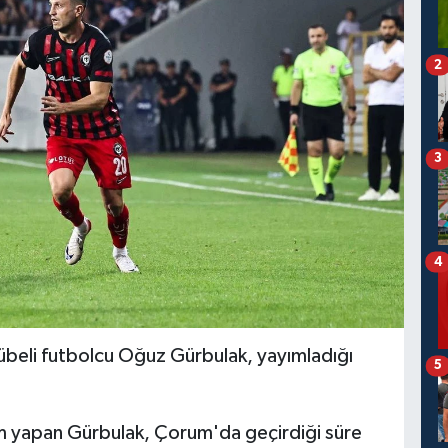
2
3
4
rübeli futbolcu Oğuz Gürbulak, yayımladığı
5
m yapan Gürbulak, Çorum'da geçirdiği süre