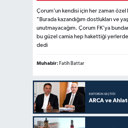
Çorum'un kendisi için her zaman özel b
"Burada kazandığım dostlukları ve ya
unutmayacağım. Çorum FK'ya bundan s
bu güzel camia hep hakettiği yerlerde 
dedi
Muhabir:
Fatih Battar
EDITÖRÜN SEÇTIĞI
ARCA ve Ahlatc