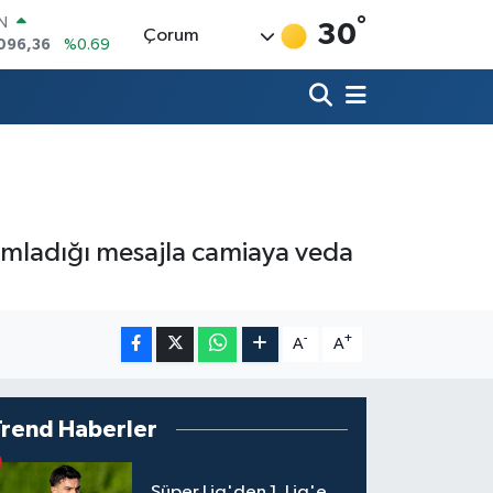
096,36
%0.69
°
30
Çorum
R
06
%0.06
50
%0.02
N
98
%0.2
ALTIN
4
%0.32
00
%48
yımladığı mesajla camiaya veda
-
+
A
A
Trend Haberler
Süper Lig'den 1. Lig'e