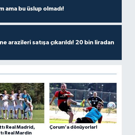
m ama bu üslup olmadı!
 arazileri satışa çıkarıldı! 20 bin liradan
ttı Real Madrid,
Çorum'a dönüyorlar!
tı Real Mardin