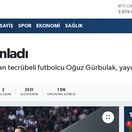
3.075.
DOLA
47,60
EURO
SAYİŞ
SPOR
EKONOMİ
SAĞLIK
55,02
STERLİ
64,23
GRAM 
nladı
6513.9
BİST1
13.768
ıran tecrübeli futbolcu Oğuz Gürbulak, ya
2
2531
1 DK
YLAŞIM
GÖSTERIM
OKUNMA SÜRESI
1