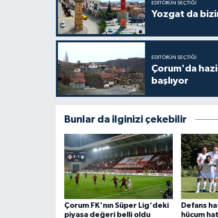
EDITÖRÜN SEÇTIĞI
Yozgat da bizi
EDITÖRÜN SEÇTIĞI
Çorum'da hazine
başlıyor
Bunlar da ilginizi çekebilir
Çorum FK'nın Süper Lig'deki
Defans ha
piyasa değeri belli oldu
hücum hat