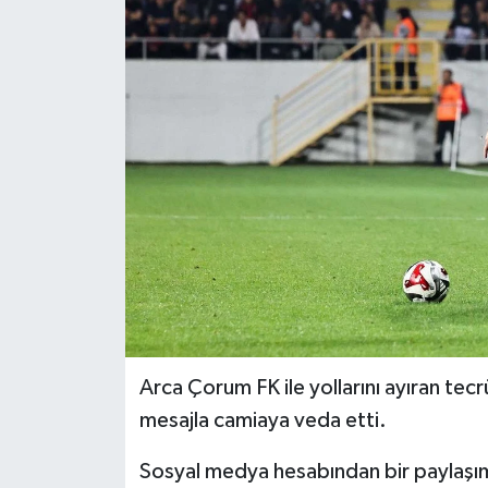
İLÇELER
OTOPARK
TEKNOLOJİ
Arca Çorum FK ile yollarını ayıran tec
mesajla camiaya veda etti.
Sosyal medya hesabından bir paylaşı