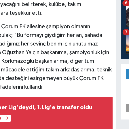
6
yacağını belirterek, kulübe, takım
lara teşekkür etti.
m Çorum FK ailesine şampiyon olmanın
7
ulak; "Bu formayı giydiğim her an, sahada
adığımız her sevinç benim için unutulmaz
n Oğuzhan Yalçın başkanıma, şampiyonluk için
n Korkmazoğlu başkanlarıma, diğer tüm
 mücadele ettiğim takım arkadaşlarıma, teknik
şulda desteğini esirgemeyen büyük Çorum FK
adelerini kullandı
r Lig'deydi, 1.Lig'e transfer oldu
e