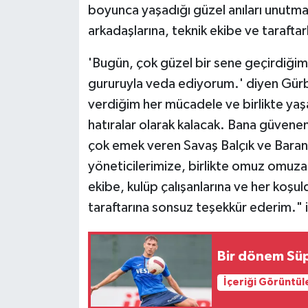
boyunca yaşadığı güzel anıları unutma
arkadaşlarına, teknik ekibe ve taraftar
'Bugün, çok güzel bir sene geçirdiği
gururuyla veda ediyorum.' diyen Gürb
verdiğim her mücadele ve birlikte yaş
hatıralar olarak kalacak. Bana güvene
çok emek veren Savaş Balçık ve Bara
yöneticilerimize, birlikte omuz omuza
ekibe, kulüp çalışanlarına ve her ko
taraftarına sonsuz teşekkür ederim." if
Bir dönem Süpe
İçeriği Görüntül