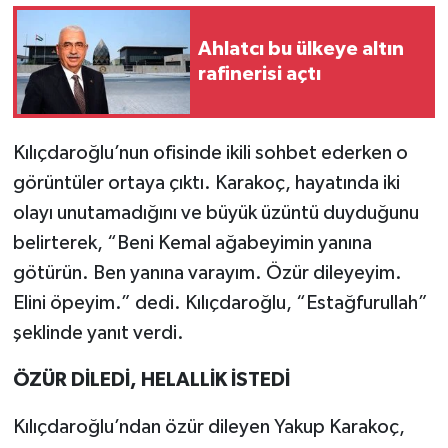
Ahlatcı bu ülkeye altın
rafinerisi açtı
Kılıçdaroğlu’nun ofisinde ikili sohbet ederken o
görüntüler ortaya çıktı. Karakoç, hayatında iki
olayı unutamadığını ve büyük üzüntü duyduğunu
belirterek, “Beni Kemal ağabeyimin yanına
götürün. Ben yanına varayım. Özür dileyeyim.
Elini öpeyim.” dedi. Kılıçdaroğlu, “Estağfurullah”
şeklinde yanıt verdi.
ÖZÜR DİLEDİ, HELALLİK İSTEDİ
Kılıçdaroğlu’ndan özür dileyen Yakup Karakoç,