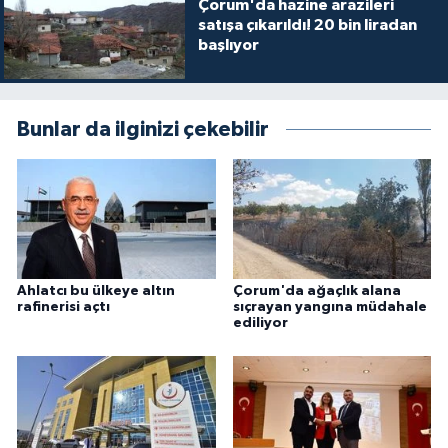
Çorum'da hazine arazileri
satışa çıkarıldı! 20 bin liradan
başlıyor
Bunlar da ilginizi çekebilir
Ahlatcı bu ülkeye altın
Çorum'da ağaçlık alana
rafinerisi açtı
sıçrayan yangına müdahale
ediliyor