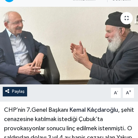
İLÇELER
OTOPARK
TEKNOLOJİ
Paylaş
-
+
A
A
CHP’nin 7.Genel Başkanı
Kemal Kılıçdaroğlu
, şehit
cenazesine katılmak istediği Çubuk’ta
provokasyonlar sonucu linç edilmek istenmişti. O
saldırıdan dolayı 3 yıl 4 ay hapis cezası alan Yakup