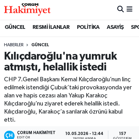
SPOR
Nöbetçi Eczaneler
GÜNCEL
RESMİ İLANLAR
POLİTİKA
ASAYİŞ
SP
POLİTİKA
Hava Durumu
HABERLER
GÜNCEL
Kılıçdaroğlu'na yumruk
SAĞLIK
Çorum Namaz Vakitleri
atmıştı, helallik istedi
ASAYİŞ
Trafik Durumu
CHP 7.Genel Başkanı Kemal Kılıçdaroğlu’nun linç
EKONOMİ
Süper Lig Puan Durumu ve Fikstür
edilmek istendiği Çubuk’taki provokasyonda yer
alan ve hapis cezası alan Yakup Karakoç
GÜNCEL
Tüm Manşetler
Kılıçdaroğlu’nu ziyaret ederek helallik istedi.
Kılıçdaroğlu, Karakoç’a sarılarak özrünü kabul
AKTÜEL
Son Dakika Haberleri
etti.
ÇORUM HAKIMIYET
EĞİTİM
Haber Arşivi
10.05.2026 - 12:44
157
EDITÖR
YAYINLANMA
GÖSTERIM