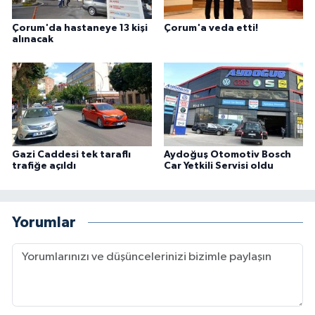
Çorum'da hastaneye 13 kişi
Çorum'a veda etti!
alınacak
Gazi Caddesi tek taraflı
Aydoğuş Otomotiv Bosch
trafiğe açıldı
Car Yetkili Servisi oldu
Yorumlar