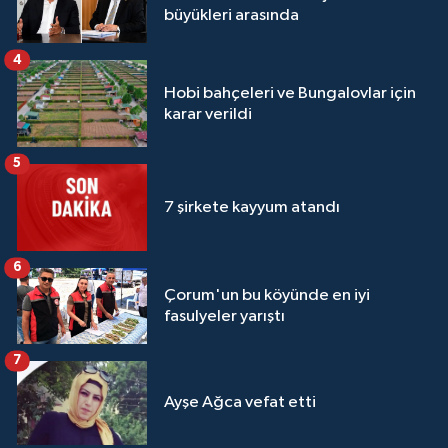
büyükleri arasında
4
Hobi bahçeleri ve Bungalovlar için
karar verildi
5
7 şirkete kayyum atandı
6
Çorum'un bu köyünde en iyi
fasulyeler yarıştı
7
Ayşe Ağca vefat etti