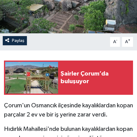
İLÇELER
OTOPARK
Paylaş
-
+
TEKNOLOJİ
A
A
Şairler Çorum’da
buluşuyor
Çorum'un Osmancık ilçesinde kayalıklardan kopan
parçalar 2 ev ve bir iş yerine zarar verdi.
Hıdırlık Mahallesi'nde bulunan kayalıklardan kopan