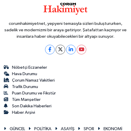
corumhakimiyetnet, yepyeni temasıyla sizleri buluştururken,
sadelik ve modernizmi bir araya getiriyor. Şatafattan kaçınıyor ve
insanlara haber okuyabilecekleri bir altyapı sunuyor.
Nöbetçi Eczaneler
Hava Durumu
Çorum Namaz Vakitleri
Trafik Durumu
Puan Durumu ve Fikstür
Tüm Manşetler
Son Dakika Haberleri
Haber Arşivi
GÜNCEL
POLİTİKA
ASAYİŞ
SPOR
EKONOMİ