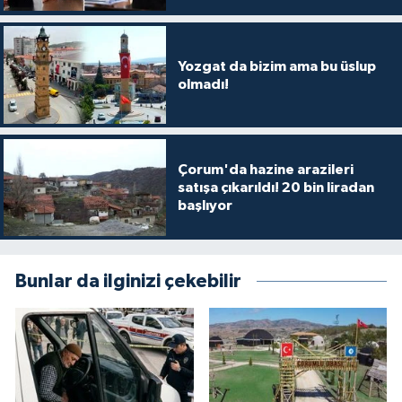
Yozgat da bizim ama bu üslup
olmadı!
Çorum'da hazine arazileri
satışa çıkarıldı! 20 bin liradan
başlıyor
Bunlar da ilginizi çekebilir