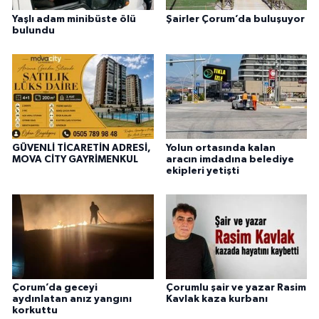
Yaşlı adam minibüste ölü
Şairler Çorum’da buluşuyor
bulundu
GÜVENLİ TİCARETİN ADRESİ,
Yolun ortasında kalan
MOVA CİTY GAYRİMENKUL
aracın imdadına belediye
ekipleri yetişti
Çorum’da geceyi
Çorumlu şair ve yazar Rasim
aydınlatan anız yangını
Kavlak kaza kurbanı
korkuttu