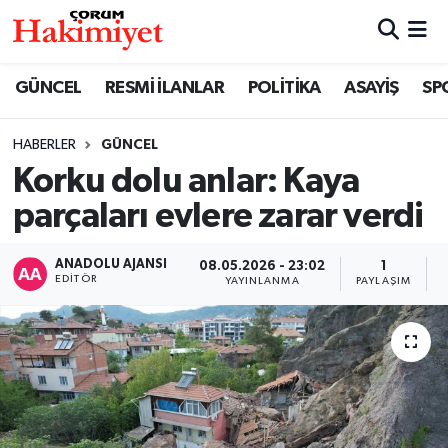
SPOR
Nöbetçi Eczaneler
GÜNCEL
RESMİ İLANLAR
POLİTİKA
ASAYİŞ
SP
POLİTİKA
Hava Durumu
HABERLER
GÜNCEL
Korku dolu anlar: Kaya
SAĞLIK
Çorum Namaz Vakitleri
parçaları evlere zarar verdi
ASAYİŞ
Trafik Durumu
ANADOLU AJANSI
08.05.2026 - 23:02
1
EKONOMİ
Süper Lig Puan Durumu ve Fikstür
EDITÖR
YAYINLANMA
PAYLAŞIM
GÜNCEL
Tüm Manşetler
AKTÜEL
Son Dakika Haberleri
EĞİTİM
Haber Arşivi