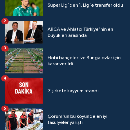
Süper Lig'den 1. Lig'e transfer oldu
2
ARCA ve Ahlatcı Türkiye'nin en
büyükleri arasında
3
Hobi bahçeleri ve Bungalovlar için
karar verildi
4
7 şirkete kayyum atandı
5
Çorum'un bu köyünde en iyi
fasulyeler yarıştı