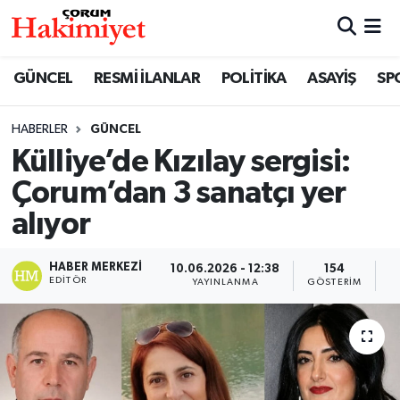
SPOR
Nöbetçi Eczaneler
GÜNCEL
RESMİ İLANLAR
POLİTİKA
ASAYİŞ
SP
POLİTİKA
Hava Durumu
HABERLER
GÜNCEL
Külliye’de Kızılay sergisi:
SAĞLIK
Çorum Namaz Vakitleri
Çorum’dan 3 sanatçı yer
ASAYİŞ
Trafik Durumu
alıyor
EKONOMİ
Süper Lig Puan Durumu ve Fikstür
HABER MERKEZI
10.06.2026 - 12:38
154
EDITÖR
YAYINLANMA
GÖSTERIM
O
GÜNCEL
Tüm Manşetler
AKTÜEL
Son Dakika Haberleri
EĞİTİM
Haber Arşivi