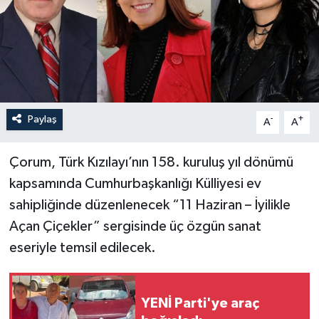
İLÇELER
OTOPARK
TEKNOLOJİ
Paylaş
-
+
A
A
Çorum, Türk Kızılayı’nın 158. kuruluş yıl dönümü
kapsamında Cumhurbaşkanlığı Külliyesi ev
sahipliğinde düzenlenecek “11 Haziran – İyilikle
Açan Çiçekler” sergisinde üç özgün sanat
eseriyle temsil edilecek.
YENİ Parti'ye araç