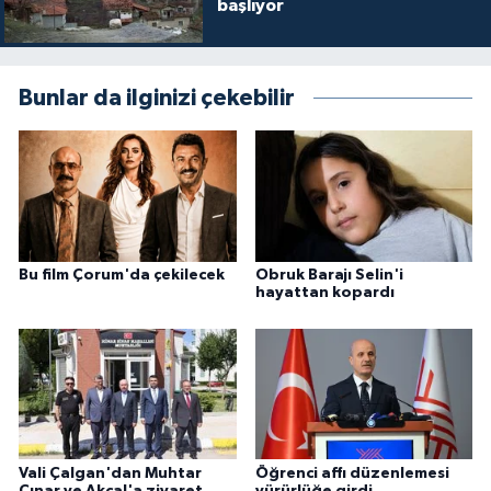
başlıyor
Bunlar da ilginizi çekebilir
Bu film Çorum'da çekilecek
Obruk Barajı Selin'i
hayattan kopardı
Vali Çalgan'dan Muhtar
Öğrenci affı düzenlemesi
Çınar ve Akçal'a ziyaret
yürürlüğe girdi