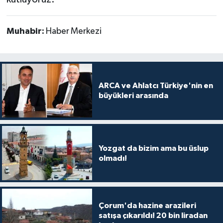
Muhabir:
Haber Merkezi
ARCA ve Ahlatcı Türkiye'nin en
büyükleri arasında
Yozgat da bizim ama bu üslup
olmadı!
Çorum'da hazine arazileri
satışa çıkarıldı! 20 bin liradan