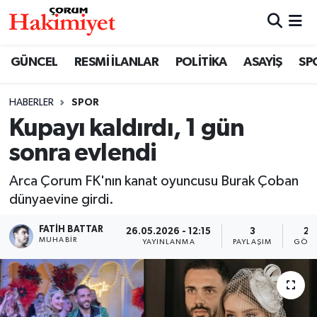
SPOR
Nöbetçi Eczaneler
GÜNCEL
RESMİ İLANLAR
POLİTİKA
ASAYİŞ
SP
POLİTİKA
Hava Durumu
HABERLER
SPOR
Kupayı kaldırdı, 1 gün
SAĞLIK
Çorum Namaz Vakitleri
sonra evlendi
ASAYİŞ
Trafik Durumu
Arca Çorum FK'nın kanat oyuncusu Burak Çoban
EKONOMİ
Süper Lig Puan Durumu ve Fikstür
dünyaevine girdi.
FATIH BATTAR
26.05.2026 - 12:15
3
25
GÜNCEL
Tüm Manşetler
MUHABIR
YAYINLANMA
PAYLAŞIM
GÖST
AKTÜEL
Son Dakika Haberleri
EĞİTİM
Haber Arşivi