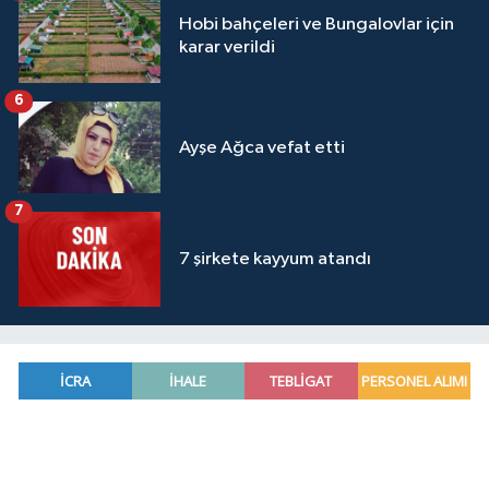
Hobi bahçeleri ve Bungalovlar için
karar verildi
6
Ayşe Ağca vefat etti
7
7 şirkete kayyum atandı