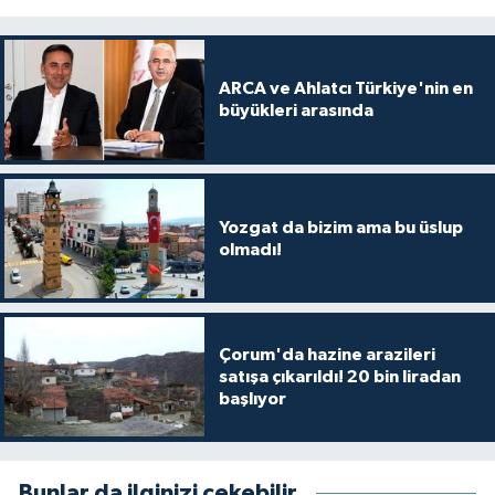
ARCA ve Ahlatcı Türkiye'nin en
büyükleri arasında
Yozgat da bizim ama bu üslup
olmadı!
Çorum'da hazine arazileri
satışa çıkarıldı! 20 bin liradan
başlıyor
Bunlar da ilginizi çekebilir