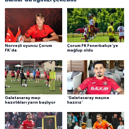
Norveçli oyuncu Çorum
Çorum FK Fenerbahçe'ye
FK'da
mağlup oldu
Galatasaray maçı
'Galatasaray maçına
hazırlıkları yarın başlıyor
hazırız'