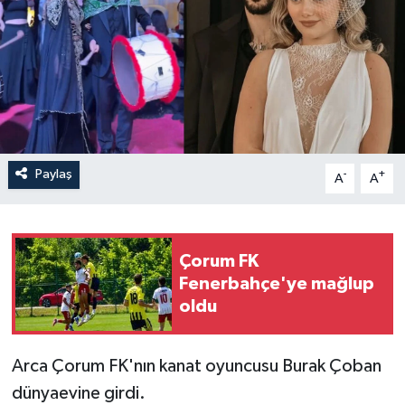
İLÇELER
OTOPARK
TEKNOLOJİ
Paylaş
-
+
A
A
Çorum FK
Fenerbahçe'ye mağlup
oldu
Arca Çorum FK'nın kanat oyuncusu Burak Çoban
dünyaevine girdi.