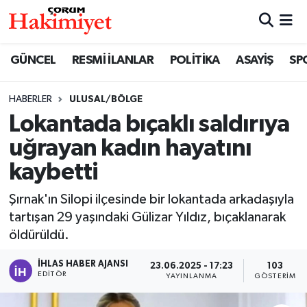
SPOR
Nöbetçi Eczaneler
GÜNCEL
RESMİ İLANLAR
POLİTİKA
ASAYİŞ
SP
POLİTİKA
Hava Durumu
HABERLER
ULUSAL/BÖLGE
Lokantada bıçaklı saldırıya
SAĞLIK
Çorum Namaz Vakitleri
uğrayan kadın hayatını
ASAYİŞ
Trafik Durumu
kaybetti
EKONOMİ
Süper Lig Puan Durumu ve Fikstür
Şırnak'ın Silopi ilçesinde bir lokantada arkadaşıyla
tartışan 29 yaşındaki Gülizar Yıldız, bıçaklanarak
GÜNCEL
Tüm Manşetler
öldürüldü.
AKTÜEL
Son Dakika Haberleri
İHLAS HABER AJANSI
23.06.2025 - 17:23
103
EDITÖR
YAYINLANMA
GÖSTERIM
EĞİTİM
Haber Arşivi