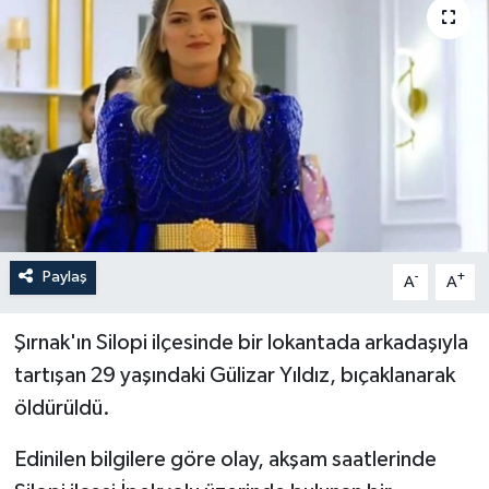
İLÇELER
OTOPARK
TEKNOLOJİ
Paylaş
-
+
A
A
Şırnak'ın Silopi ilçesinde bir lokantada arkadaşıyla
tartışan 29 yaşındaki Gülizar Yıldız, bıçaklanarak
öldürüldü.
Edinilen bilgilere göre olay, akşam saatlerinde