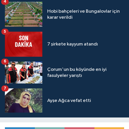
4
Hobi bahçeleri ve Bungalovlar için
karar verildi
5
7 şirkete kayyum atandı
6
Çorum'un bu köyünde en iyi
fasulyeler yarıştı
7
Ayşe Ağca vefat etti