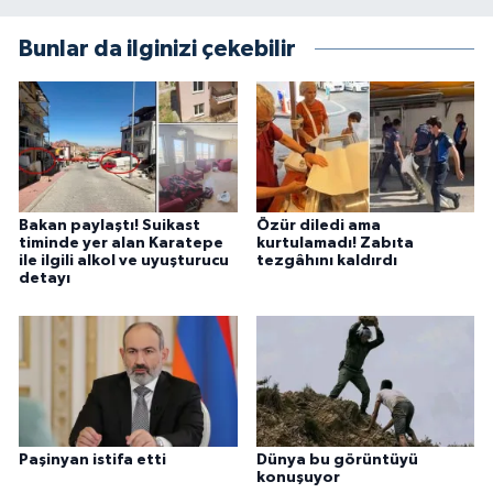
Bunlar da ilginizi çekebilir
Bakan paylaştı! Suikast
Özür diledi ama
timinde yer alan Karatepe
kurtulamadı! Zabıta
ile ilgili alkol ve uyuşturucu
tezgâhını kaldırdı
detayı
Paşinyan istifa etti
Dünya bu görüntüyü
konuşuyor