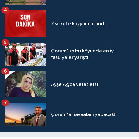
4
7 şirkete kayyum atandı
5
Çorum'un bu köyünde en iyi
fasulyeler yarıştı
6
Ayşe Ağca vefat etti
7
Çorum'a havaalanı yapacak!