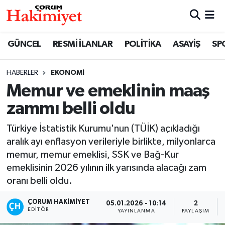
SPOR
Nöbetçi Eczaneler
GÜNCEL
RESMİ İLANLAR
POLİTİKA
ASAYİŞ
SP
POLİTİKA
Hava Durumu
HABERLER
EKONOMİ
Memur ve emeklinin maaş
SAĞLIK
Çorum Namaz Vakitleri
zammı belli oldu
ASAYİŞ
Trafik Durumu
Türkiye İstatistik Kurumu'nun (TÜİK) açıkladığı
EKONOMİ
Süper Lig Puan Durumu ve Fikstür
aralık ayı enflasyon verileriyle birlikte, milyonlarca
memur, memur emeklisi, SSK ve Bağ-Kur
GÜNCEL
Tüm Manşetler
emeklisinin 2026 yılının ilk yarısında alacağı zam
oranı belli oldu.
AKTÜEL
Son Dakika Haberleri
ÇORUM HAKIMIYET
05.01.2026 - 10:14
2
EDITÖR
YAYINLANMA
PAYLAŞIM
EĞİTİM
Haber Arşivi