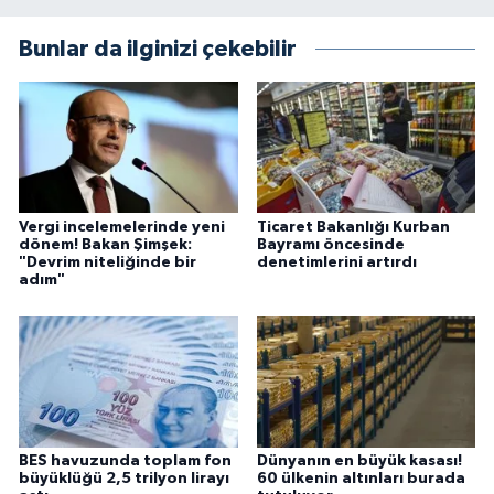
Bunlar da ilginizi çekebilir
Vergi incelemelerinde yeni
Ticaret Bakanlığı Kurban
dönem! Bakan Şimşek:
Bayramı öncesinde
"Devrim niteliğinde bir
denetimlerini artırdı
adım"
BES havuzunda toplam fon
Dünyanın en büyük kasası!
büyüklüğü 2,5 trilyon lirayı
60 ülkenin altınları burada