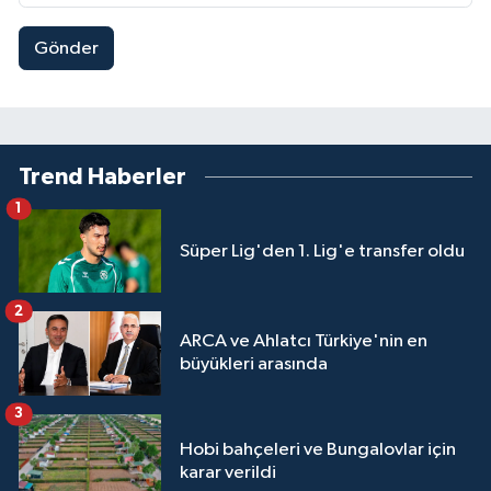
Gönder
Trend Haberler
1
Süper Lig'den 1. Lig'e transfer oldu
2
ARCA ve Ahlatcı Türkiye'nin en
büyükleri arasında
3
Hobi bahçeleri ve Bungalovlar için
karar verildi