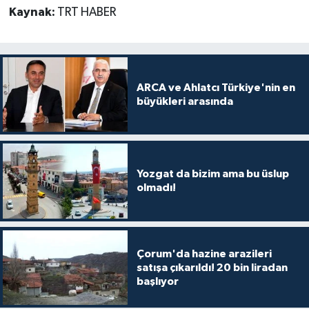
Kaynak:
TRT HABER
ARCA ve Ahlatcı Türkiye'nin en
büyükleri arasında
Yozgat da bizim ama bu üslup
olmadı!
Çorum'da hazine arazileri
satışa çıkarıldı! 20 bin liradan
başlıyor