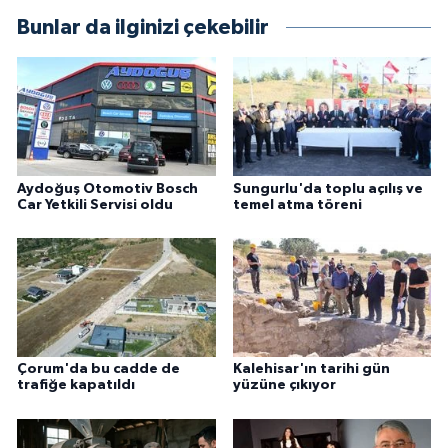
Bunlar da ilginizi çekebilir
Aydoğuş Otomotiv Bosch
Sungurlu'da toplu açılış ve
Car Yetkili Servisi oldu
temel atma töreni
Çorum'da bu cadde de
Kalehisar'ın tarihi gün
trafiğe kapatıldı
yüzüne çıkıyor