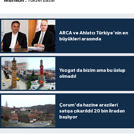
Muhabir:
Yüksel Basar
ARCA ve Ahlatcı Türkiye'nin en
büyükleri arasında
Yozgat da bizim ama bu üslup
olmadı!
Çorum'da hazine arazileri
satışa çıkarıldı! 20 bin liradan
başlıyor