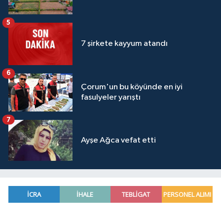
5
7 şirkete kayyum atandı
6
Çorum'un bu köyünde en iyi
fasulyeler yarıştı
7
Ayşe Ağca vefat etti