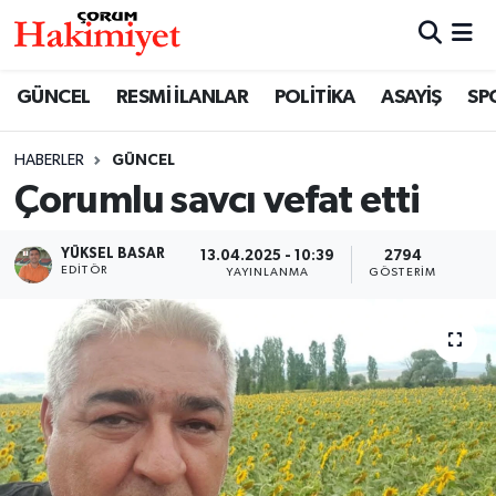
SPOR
Nöbetçi Eczaneler
GÜNCEL
RESMİ İLANLAR
POLİTİKA
ASAYİŞ
SP
POLİTİKA
Hava Durumu
HABERLER
GÜNCEL
Çorumlu savcı vefat etti
SAĞLIK
Çorum Namaz Vakitleri
ASAYİŞ
Trafik Durumu
YÜKSEL BASAR
13.04.2025 - 10:39
2794
EDITÖR
YAYINLANMA
GÖSTERIM
EKONOMİ
Süper Lig Puan Durumu ve Fikstür
GÜNCEL
Tüm Manşetler
AKTÜEL
Son Dakika Haberleri
EĞİTİM
Haber Arşivi