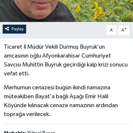
İLÇELER
OTOPARK
Paylaş
-
+
A
A
TEKNOLOJİ
Ticaret İl Müdür Vekili Durmuş Buyruk'un
amcasının oğlu Afyonkarahisar Cumhuriyet
Savcısı Muhittin Buyruk geçirdiği kalp krizi sonucu
vefat etti.
Merhumun cenazesi bugün ikindi namazına
müteakiben Bayat'a bağlı Aşağı Emir Halil
Köyünde kılınacak cenaze namazının ardından
toprağa verilecek.