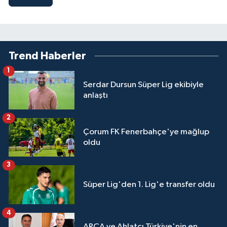
Trend Haberler
1
Serdar Dursun Süper Lig ekibiyle
anlaştı
2
Çorum FK Fenerbahçe'ye mağlup
oldu
3
Süper Lig'den 1. Lig'e transfer oldu
4
ARCA ve Ahlatcı Türkiye'nin en