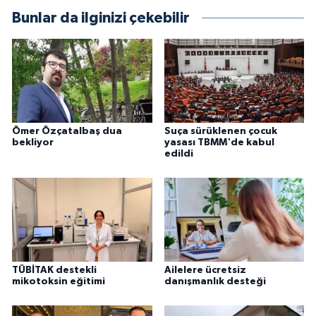
Bunlar da ilginizi çekebilir
Ömer Özçatalbaş dua
Suça sürüklenen çocuk
bekliyor
yasası TBMM'de kabul
edildi
TÜBİTAK destekli
Ailelere ücretsiz
mikotoksin eğitimi
danışmanlık desteği