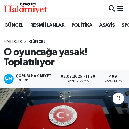
SPOR
Nöbetçi Eczaneler
GÜNCEL
RESMİ İLANLAR
POLİTİKA
ASAYİŞ
SP
POLİTİKA
Hava Durumu
HABERLER
GÜNCEL
O oyuncağa yasak!
SAĞLIK
Çorum Namaz Vakitleri
Toplatılıyor
ASAYİŞ
Trafik Durumu
ÇORUM HAKIMIYET
05.03.2025 - 11:30
499
EKONOMİ
Süper Lig Puan Durumu ve Fikstür
EDITÖR
YAYINLANMA
GÖSTERIM
GÜNCEL
Tüm Manşetler
AKTÜEL
Son Dakika Haberleri
EĞİTİM
Haber Arşivi