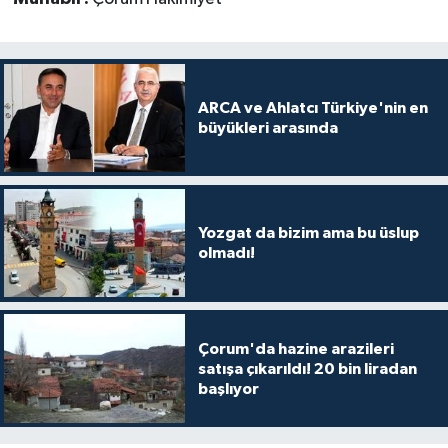
ARCA ve Ahlatcı Türkiye'nin en
büyükleri arasında
Yozgat da bizim ama bu üslup
olmadı!
Çorum'da hazine arazileri
satışa çıkarıldı! 20 bin liradan
başlıyor