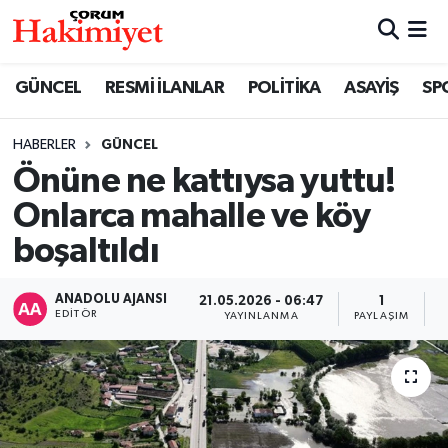
SPOR
Nöbetçi Eczaneler
GÜNCEL
RESMİ İLANLAR
POLİTİKA
ASAYİŞ
SP
POLİTİKA
Hava Durumu
HABERLER
GÜNCEL
Önüne ne kattıysa yuttu!
SAĞLIK
Çorum Namaz Vakitleri
Onlarca mahalle ve köy
ASAYİŞ
Trafik Durumu
boşaltıldı
EKONOMİ
Süper Lig Puan Durumu ve Fikstür
ANADOLU AJANSI
21.05.2026 - 06:47
1
EDITÖR
YAYINLANMA
PAYLAŞIM
G
GÜNCEL
Tüm Manşetler
AKTÜEL
Son Dakika Haberleri
EĞİTİM
Haber Arşivi