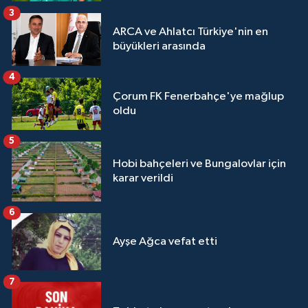
3
ARCA ve Ahlatcı Türkiye'nin en
büyükleri arasında
4
Çorum FK Fenerbahçe'ye mağlup
oldu
5
Hobi bahçeleri ve Bungalovlar için
karar verildi
6
Ayşe Ağca vefat etti
7