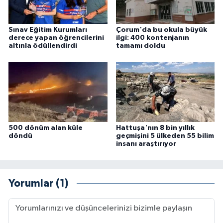
Sınav Eğitim Kurumları
Çorum'da bu okula büyük
derece yapan öğrencilerini
ilgi: 400 kontenjanın
altınla ödüllendirdi
tamamı doldu
500 dönüm alan küle
Hattuşa'nın 8 bin yıllık
döndü
geçmişini 5 ülkeden 55 bilim
insanı araştırıyor
Yorumlar (1)