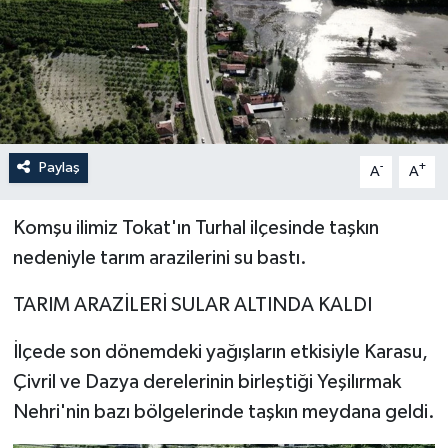
İLÇELER
OTOPARK
TEKNOLOJİ
Paylaş
-
+
A
A
Komşu ilimiz Tokat'ın Turhal ilçesinde taşkın
nedeniyle tarım arazilerini su bastı.
TARIM ARAZİLERİ SULAR ALTINDA KALDI
İlçede son dönemdeki yağışların etkisiyle Karasu,
Çivril ve Dazya derelerinin birleştiği Yeşilırmak
Nehri'nin bazı bölgelerinde taşkın meydana geldi.