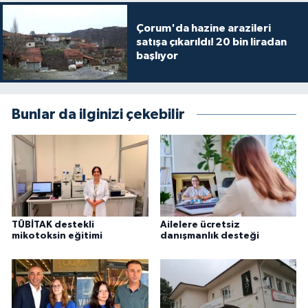
Çorum'da hazine arazileri
satışa çıkarıldı! 20 bin liradan
başlıyor
Bunlar da ilginizi çekebilir
TÜBİTAK destekli
Ailelere ücretsiz
mikotoksin eğitimi
danışmanlık desteği