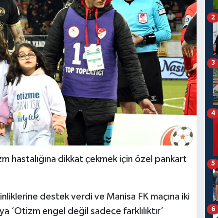
2
3
4
m hastalığına dikkat çekmek için özel pankart
5
inliklerine destek verdi ve Manisa FK maçına iki
6
a ‘Otizm engel değil sadece farklılıktır’