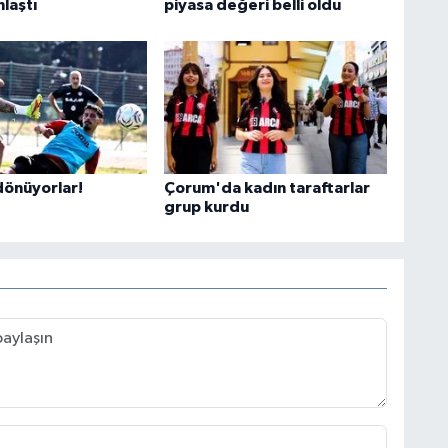
nlaştı
piyasa değeri belli oldu
önüyorlar!
Çorum'da kadın taraftarlar
grup kurdu