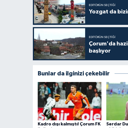
EDITÖRÜN SEÇTIĞI
Yozgat da bizi
EDITÖRÜN SEÇTIĞI
Çorum'da hazine
başlıyor
Bunlar da ilginizi çekebilir
Kadro dışı kalmıştı! Çorum FK
Serdar Du