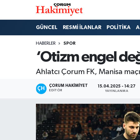
SPOR
Nöbetçi Eczaneler
GÜNCEL
RESMİ İLANLAR
POLİTİKA
A
POLİTİKA
Hava Durumu
HABERLER
SPOR
‘Otizm engel deği
SAĞLIK
Çorum Namaz Vakitleri
Ahlatcı Çorum FK, Manisa maçın
ASAYİŞ
Trafik Durumu
ÇORUM HAKIMIYET
15.04.2025 - 14:27
EKONOMİ
Süper Lig Puan Durumu ve Fikstür
EDITÖR
YAYINLANMA
GÜNCEL
Tüm Manşetler
AKTÜEL
Son Dakika Haberleri
EĞİTİM
Haber Arşivi