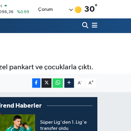
°
R
30
Çorum
06
%0.06
50
%0.02
N
98
%0.2
ALTIN
4
%0.32
00
%48
IN
l pankart ve çocuklarla çıktı.
096,36
%0.69
-
+
A
A
Trend Haberler
Süper Lig'den 1. Lig'e
transfer oldu