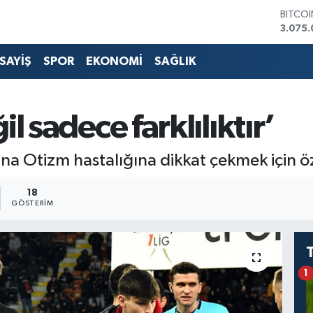
DOLA
47,60
EURO
55,02
SAYİŞ
SPOR
EKONOMİ
SAĞLIK
STERLİ
64,23
GRAM 
6513.9
l sadece farklılıktır’
BİST1
13.768
BITCO
a Otizm hastalığına dikkat çekmek için öze
3.075.
18
GÖSTERIM
1