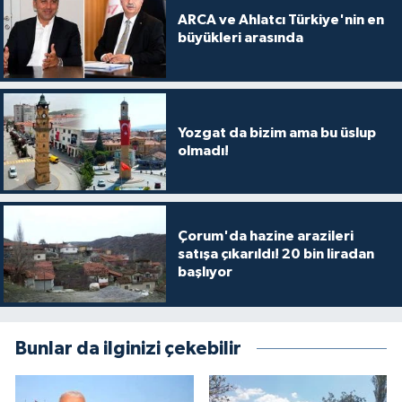
ARCA ve Ahlatcı Türkiye'nin en
büyükleri arasında
Yozgat da bizim ama bu üslup
olmadı!
Çorum'da hazine arazileri
satışa çıkarıldı! 20 bin liradan
başlıyor
Bunlar da ilginizi çekebilir