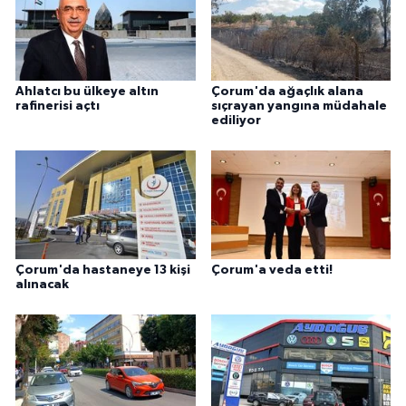
Ahlatcı bu ülkeye altın
Çorum'da ağaçlık alana
rafinerisi açtı
sıçrayan yangına müdahale
ediliyor
Çorum'da hastaneye 13 kişi
Çorum'a veda etti!
alınacak