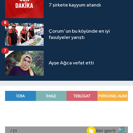
7 şirkete kayyum atandı
6
Çorum'un bu köyünde en iyi
fasulyeler yarıştı
7
Ayşe Ağca vefat etti