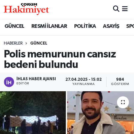
SPOR
Nöbetçi Eczaneler
GÜNCEL
RESMİ İLANLAR
POLİTİKA
ASAYİŞ
SP
POLİTİKA
Hava Durumu
HABERLER
GÜNCEL
Polis memurunun cansız
SAĞLIK
Çorum Namaz Vakitleri
bedeni bulundu
ASAYİŞ
Trafik Durumu
İHLAS HABER AJANSI
27.04.2025 - 15:02
984
EKONOMİ
Süper Lig Puan Durumu ve Fikstür
EDITÖR
YAYINLANMA
GÖSTERIM
GÜNCEL
Tüm Manşetler
AKTÜEL
Son Dakika Haberleri
EĞİTİM
Haber Arşivi