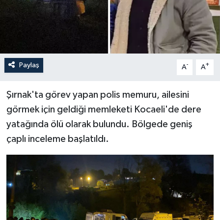
İLÇELER
OTOPARK
Paylaş
-
+
TEKNOLOJİ
A
A
Şırnak'ta görev yapan polis memuru, ailesini
görmek için geldiği memleketi Kocaeli'de dere
yatağında ölü olarak bulundu. Bölgede geniş
çaplı inceleme başlatıldı.