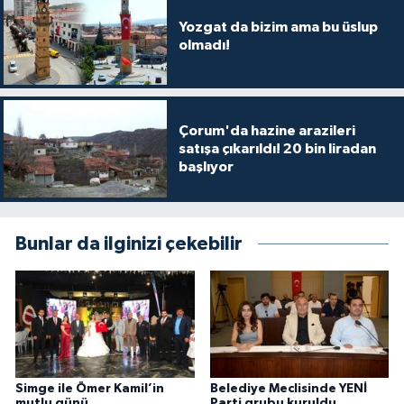
Yozgat da bizim ama bu üslup
olmadı!
Çorum'da hazine arazileri
satışa çıkarıldı! 20 bin liradan
başlıyor
Bunlar da ilginizi çekebilir
Simge ile Ömer Kamil’in
Belediye Meclisinde YENİ
mutlu günü
Parti grubu kuruldu