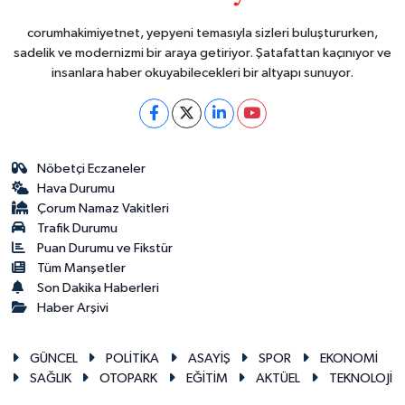
corumhakimiyetnet, yepyeni temasıyla sizleri buluştururken,
sadelik ve modernizmi bir araya getiriyor. Şatafattan kaçınıyor ve
insanlara haber okuyabilecekleri bir altyapı sunuyor.
Nöbetçi Eczaneler
Hava Durumu
Çorum Namaz Vakitleri
Trafik Durumu
Puan Durumu ve Fikstür
Tüm Manşetler
Son Dakika Haberleri
Haber Arşivi
GÜNCEL
POLİTİKA
ASAYİŞ
SPOR
EKONOMİ
SAĞLIK
OTOPARK
EĞİTİM
AKTÜEL
TEKNOLOJİ