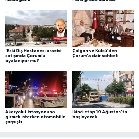
‘Eski Diş Hastanesi arazisi
Çalgan ve Külcü’den
satışında Çorumlu
Çorum’a dair sohbet
oyalanıyor mu?'
Akaryakıt istasyonuna
İkinci etap 10 Ağustos'ta
girmek isterken otomobille
başlayacak
çarpıştı