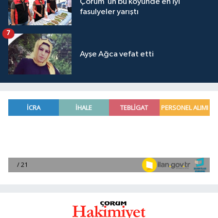
Çorum'un bu köyünde en iyi
fasulyeler yarıştı
7
Ayşe Ağca vefat etti