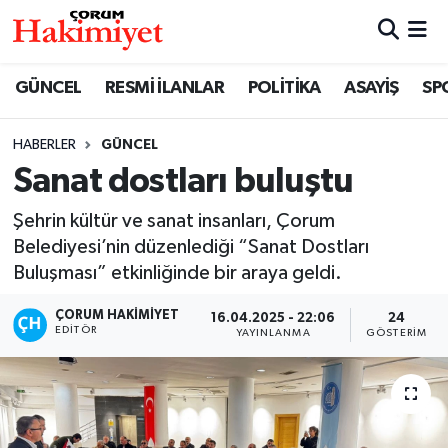
SPOR
Nöbetçi Eczaneler
GÜNCEL
RESMİ İLANLAR
POLİTİKA
ASAYİŞ
SP
POLİTİKA
Hava Durumu
HABERLER
GÜNCEL
Sanat dostları buluştu
SAĞLIK
Çorum Namaz Vakitleri
Şehrin kültür ve sanat insanları, Çorum
ASAYİŞ
Trafik Durumu
Belediyesi’nin düzenlediği “Sanat Dostları
Buluşması” etkinliğinde bir araya geldi.
EKONOMİ
Süper Lig Puan Durumu ve Fikstür
ÇORUM HAKIMIYET
16.04.2025 - 22:06
24
GÜNCEL
Tüm Manşetler
EDITÖR
YAYINLANMA
GÖSTERIM
AKTÜEL
Son Dakika Haberleri
EĞİTİM
Haber Arşivi