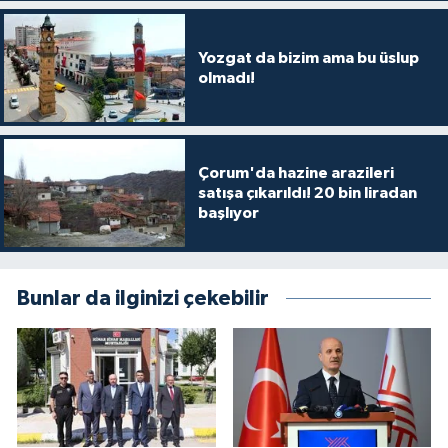
Yozgat da bizim ama bu üslup
olmadı!
Çorum'da hazine arazileri
satışa çıkarıldı! 20 bin liradan
başlıyor
Bunlar da ilginizi çekebilir