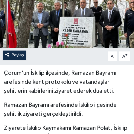
İLÇELER
OTOPARK
TEKNOLOJİ
Paylaş
-
+
A
A
Çorum'un İskilip ilçesinde, Ramazan Bayramı
arefesinde kent protokolü ve vatandaşlar
şehitlerin kabirlerini ziyaret ederek dua etti.
Ramazan Bayramı arefesinde İskilip ilçesinde
şehitlik ziyareti gerçekleştirildi.
Ziyarete İskilip Kaymakamı Ramazan Polat, İskilip