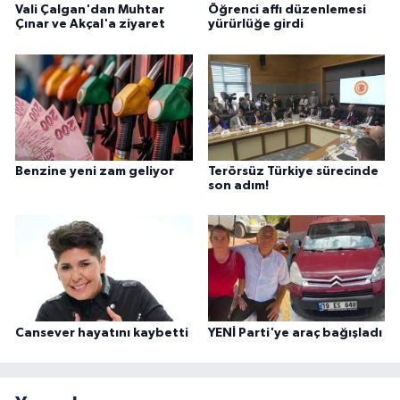
Vali Çalgan'dan Muhtar
Öğrenci affı düzenlemesi
Çınar ve Akçal'a ziyaret
yürürlüğe girdi
Benzine yeni zam geliyor
Terörsüz Türkiye sürecinde
son adım!
Cansever hayatını kaybetti
YENİ Parti'ye araç bağışladı