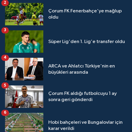
2
Çorum FK Fenerbahçe'ye mağlup
oldu
3
Süper Lig'den 1. Lig'e transfer oldu
4
ARCA ve Ahlatcı Türkiye'nin en
büyükleri arasında
5
Çorum FK aldığı futbolcuyu 1 ay
sonra geri gönderdi
6
Hobi bahçeleri ve Bungalovlar için
karar verildi