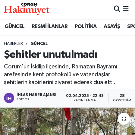
SPOR
Nöbetçi Eczaneler
GÜNCEL
RESMİ İLANLAR
POLİTİKA
ASAYİŞ
SP
POLİTİKA
Hava Durumu
HABERLER
GÜNCEL
Şehitler unutulmadı
SAĞLIK
Çorum Namaz Vakitleri
Çorum'un İskilip ilçesinde, Ramazan Bayramı
ASAYİŞ
Trafik Durumu
arefesinde kent protokolü ve vatandaşlar
şehitlerin kabirlerini ziyaret ederek dua etti.
EKONOMİ
Süper Lig Puan Durumu ve Fikstür
İHLAS HABER AJANSI
02.04.2025 - 22:43
28
GÜNCEL
Tüm Manşetler
EDITÖR
YAYINLANMA
GÖSTERIM
AKTÜEL
Son Dakika Haberleri
EĞİTİM
Haber Arşivi