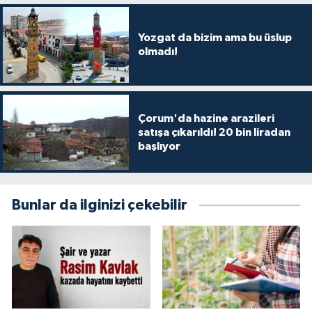
Yozgat da bizim ama bu üslup
olmadı!
Çorum'da hazine arazileri
satışa çıkarıldı! 20 bin liradan
başlıyor
Bunlar da ilginizi çekebilir