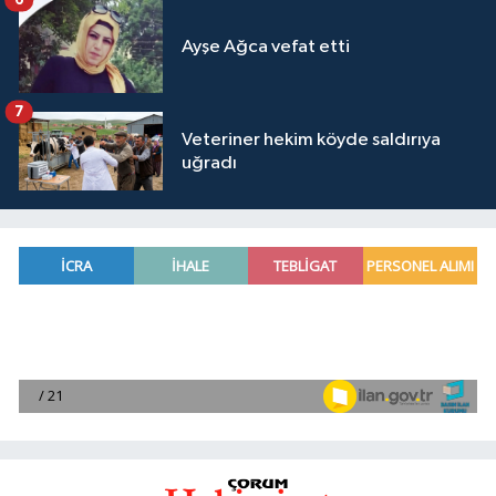
Ayşe Ağca vefat etti
7
Veteriner hekim köyde saldırıya
uğradı