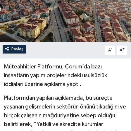
İLÇELER
OTOPARK
TEKNOLOJİ
Paylaş
-
+
A
A
Müteahhitler Platformu, Çorum’da bazı
inşaatların yapım projelerindeki usulsüzlük
iddiaları üzerine açıklama yaptı.
Platformdan yapılan açıklamada, bu süreçte
yaşanan gelişmelerin sektörün önünü tıkadığını ve
birçok çalışanın mağduriyetine sebep olduğu
belirtilerek, “Yetkili ve akredite kurumlar