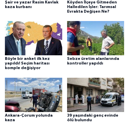
Şair ve yazar Rasim Kavlak
Köyden İlçeye Gitmeden
kaza kurbanı
Halledilen İşler: Tarımsal
Evrakta Değişen Ne?
Böyle bir anket ilk kez
Sebze üretim alanlarında
yapıldı! Seçim haritası
kontroller yapıldı
komple değişiyor
Ankara-Çorum yolunda
39 yaşındaki genç evinde
kaza
ölü bulundu