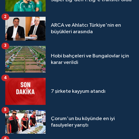
2
ARCA ve Ahlatcı Türkiye'nin en
büyükleri arasında
3
Hobi bahçeleri ve Bungalovlar için
karar verildi
4
7 şirkete kayyum atandı
5
Çorum'un bu köyünde en iyi
fasulyeler yarıştı
6