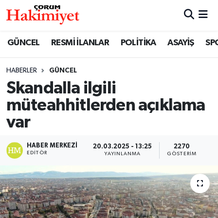
SPOR
Nöbetçi Eczaneler
GÜNCEL
RESMİ İLANLAR
POLİTİKA
ASAYİŞ
SP
POLİTİKA
Hava Durumu
HABERLER
GÜNCEL
Skandalla ilgili
SAĞLIK
Çorum Namaz Vakitleri
müteahhitlerden açıklama
ASAYİŞ
Trafik Durumu
var
EKONOMİ
Süper Lig Puan Durumu ve Fikstür
HABER MERKEZI
20.03.2025 - 13:25
2270
EDITÖR
YAYINLANMA
GÖSTERIM
GÜNCEL
Tüm Manşetler
AKTÜEL
Son Dakika Haberleri
EĞİTİM
Haber Arşivi