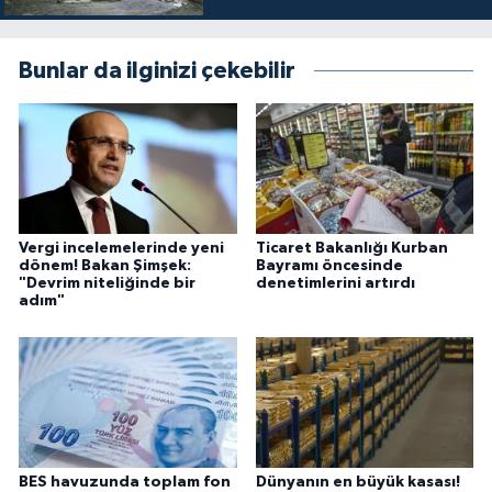
Bunlar da ilginizi çekebilir
Vergi incelemelerinde yeni
Ticaret Bakanlığı Kurban
dönem! Bakan Şimşek:
Bayramı öncesinde
"Devrim niteliğinde bir
denetimlerini artırdı
adım"
BES havuzunda toplam fon
Dünyanın en büyük kasası!