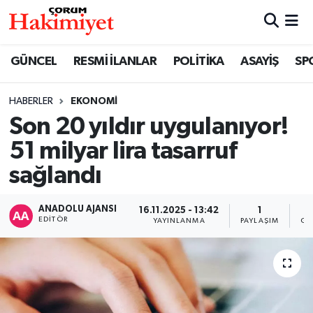
SPOR
Nöbetçi Eczaneler
GÜNCEL
RESMİ İLANLAR
POLİTİKA
ASAYİŞ
SP
POLİTİKA
Hava Durumu
HABERLER
EKONOMİ
Son 20 yıldır uygulanıyor!
SAĞLIK
Çorum Namaz Vakitleri
51 milyar lira tasarruf
ASAYİŞ
Trafik Durumu
sağlandı
EKONOMİ
Süper Lig Puan Durumu ve Fikstür
ANADOLU AJANSI
16.11.2025 - 13:42
1
EDITÖR
YAYINLANMA
PAYLAŞIM
GÖ
GÜNCEL
Tüm Manşetler
AKTÜEL
Son Dakika Haberleri
EĞİTİM
Haber Arşivi