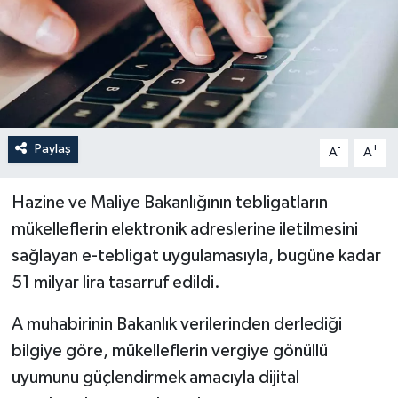
İLÇELER
OTOPARK
TEKNOLOJİ
Paylaş
-
+
A
A
Hazine ve Maliye Bakanlığının tebligatların
mükelleflerin elektronik adreslerine iletilmesini
sağlayan e-tebligat uygulamasıyla, bugüne kadar
51 milyar lira tasarruf edildi.
A muhabirinin Bakanlık verilerinden derlediği
bilgiye göre, mükelleflerin vergiye gönüllü
uyumunu güçlendirmek amacıyla dijital