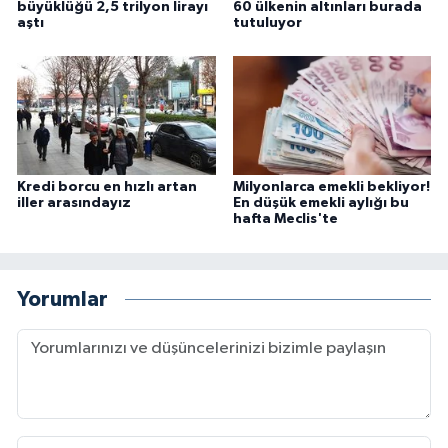
büyüklüğü 2,5 trilyon lirayı
60 ülkenin altınları burada
aştı
tutuluyor
Kredi borcu en hızlı artan
Milyonlarca emekli bekliyor!
iller arasındayız
En düşük emekli aylığı bu
hafta Meclis'te
Yorumlar