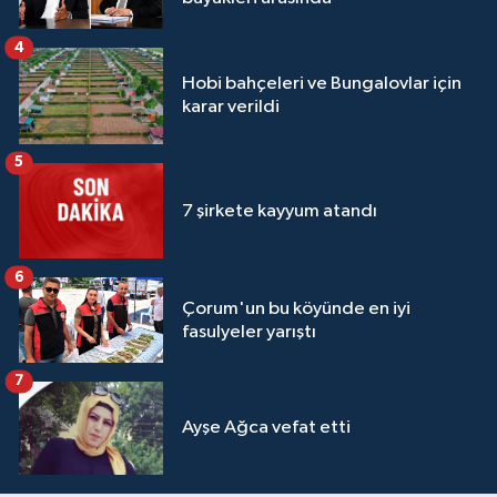
4
Hobi bahçeleri ve Bungalovlar için
karar verildi
5
7 şirkete kayyum atandı
6
Çorum'un bu köyünde en iyi
fasulyeler yarıştı
7
Ayşe Ağca vefat etti