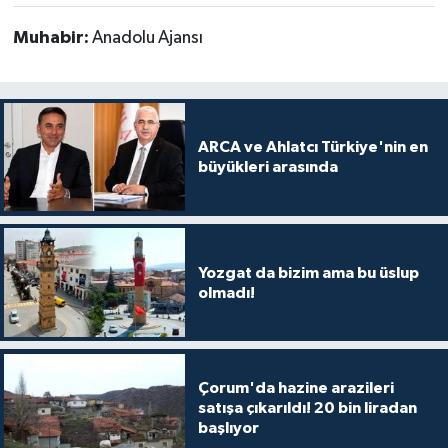
Muhabir:
Anadolu Ajansı
ARCA ve Ahlatcı Türkiye'nin en
büyükleri arasında
Yozgat da bizim ama bu üslup
olmadı!
Çorum'da hazine arazileri
satışa çıkarıldı! 20 bin liradan
başlıyor