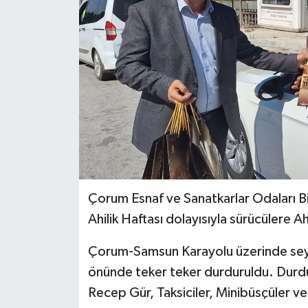
İLÇELER
OTOPARK
TEKNOLOJİ
Çorum Esnaf ve Sanatkarlar Odaları Bir
Ahilik Haftası dolayısıyla sürücülere Ah
Çorum-Samsun Karayolu üzerinde seya
önünde teker teker durduruldu. Durd
Recep Gür, Taksiciler, Minibüsçüler v