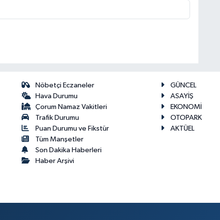
Nöbetçi Eczaneler
GÜNCEL
Hava Durumu
ASAYİŞ
Çorum Namaz Vakitleri
EKONOMİ
Trafik Durumu
OTOPARK
Puan Durumu ve Fikstür
AKTÜEL
Tüm Manşetler
Son Dakika Haberleri
Haber Arşivi