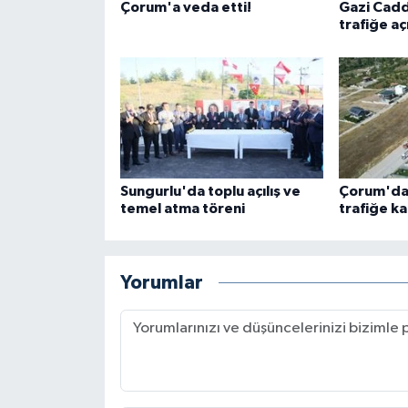
Çorum'a veda etti!
Gazi Cadde
trafiğe aç
Sungurlu'da toplu açılış ve
Çorum'da
temel atma töreni
trafiğe ka
Yorumlar