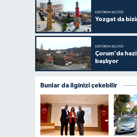
EDITÖRÜN SEÇTIĞI
Yozgat da bizi
EDITÖRÜN SEÇTIĞI
Çorum'da hazine
başlıyor
Bunlar da ilginizi çekebilir