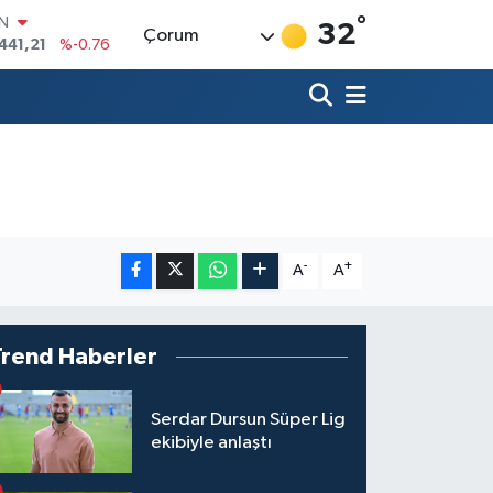
441,21
%-0.76
°
R
32
Çorum
69
%0.17
65
%0.01
İN
97
%0.02
ALTIN
49
%2.12
00
%64
-
+
A
A
Trend Haberler
Serdar Dursun Süper Lig
ekibiyle anlaştı