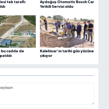
si tek taraflı
Aydoğuş Otomotiv Bosch Car
ıldı
Yetkili Servisi oldu
 bu cadde de
Kalehisar'ın tarihi gün yüzüne
patıldı
çıkıyor