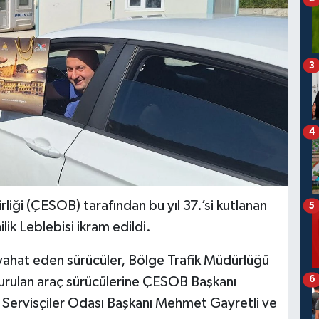
3
4
liği (ÇESOB) tarafından bu yıl 37.’si kutlanan
5
ilik Leblebisi ikram edildi.
hat eden sürücüler, Bölge Trafik Müdürlüğü
6
urulan araç sürücülerine ÇESOB Başkanı
e Servisçiler Odası Başkanı Mehmet Gayretli ve