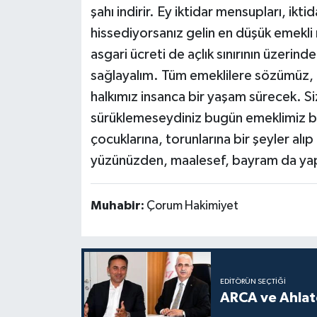
şahı indirir. Ey iktidar mensupları, ik
hissediyorsanız gelin en düşük emekli 
asgari ücreti de açlık sınırının üzerind
sağlayalım. Tüm emeklilere sözümüz, h
halkımız insanca bir yaşam sürecek. Si
sürüklemeseydiniz bugün emeklimiz 
çocuklarına, torunlarına bir şeyler alıp
yüzünüzden, maalesef, bayram da ya
Muhabir:
Çorum Hakimiyet
EDITÖRÜN SEÇTIĞI
ARCA ve Ahlatc