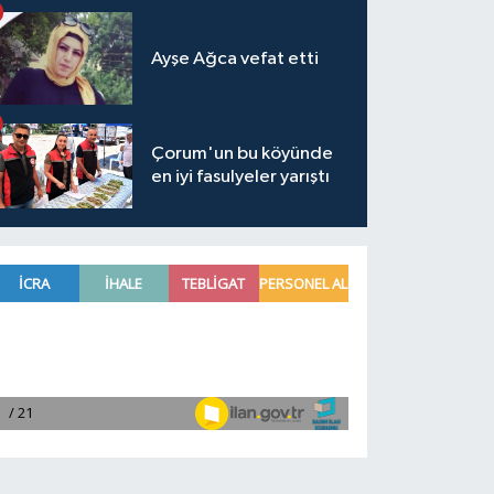
Ayşe Ağca vefat etti
Çorum'un bu köyünde
en iyi fasulyeler yarıştı