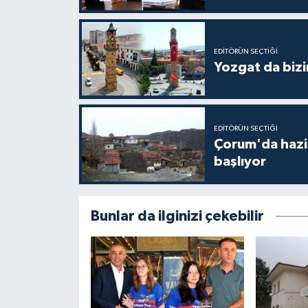
EDITÖRÜN SEÇTIĞI
Yozgat da bizi
EDITÖRÜN SEÇTIĞI
Çorum'da hazine
başlıyor
Bunlar da ilginizi çekebilir