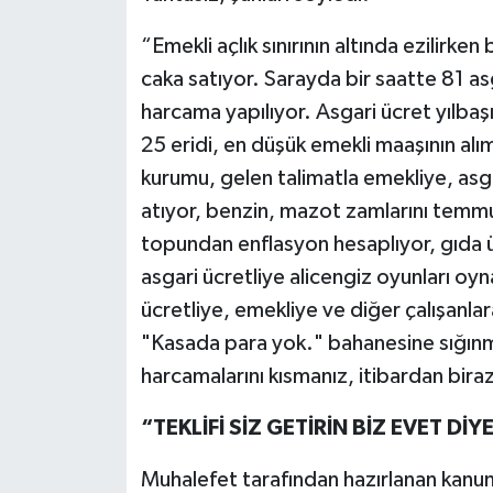
“Emekli açlık sınırının altında ezilirk
caka satıyor. Sarayda bir saatte 81 asg
harcama yapılıyor. Asgari ücret yılbaşı
25 eridi, en düşük emekli maaşının alı
kurumu, gelen talimatla emekliye, asga
atıyor, benzin, mazot zamlarını temmu
topundan enflasyon hesaplıyor, gıda 
asgari ücretliye alicengiz oyunları 
ücretliye, emekliye ve diğer çalışanl
"Kasada para yok." bahanesine sığınm
harcamalarını kısmanız, itibardan bira
“TEKLİFİ SİZ GETİRİN BİZ EVET DİY
Muhalefet tarafından hazırlanan kanun t