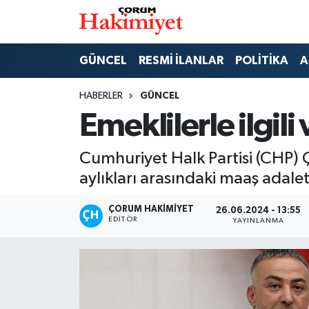
SPOR
Nöbetçi Eczaneler
GÜNCEL
RESMİ İLANLAR
POLİTİKA
A
POLİTİKA
Hava Durumu
HABERLER
GÜNCEL
Emeklilerle ilgili
SAĞLIK
Çorum Namaz Vakitleri
Cumhuriyet Halk Partisi (CHP) 
ASAYİŞ
Trafik Durumu
aylıkları arasındaki maaş adalet
EKONOMİ
Süper Lig Puan Durumu ve Fikstür
ÇORUM HAKIMIYET
26.06.2024 - 13:55
EDITÖR
YAYINLANMA
GÜNCEL
Tüm Manşetler
AKTÜEL
Son Dakika Haberleri
EĞİTİM
Haber Arşivi