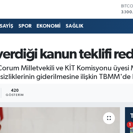
DOLA
47,7
EURO
55,2
SAYİŞ
SPOR
EKONOMİ
SAĞLIK
STERL
64,48
GRAM
6660
 verdiği kanun teklifi re
BİST1
13.77
BITC
Çorum Milletvekili ve KİT Komisyonu üyesi
3.100
sizliklerinin giderilmesine ilişkin TBMM'de k
420
GÖSTERIM
1