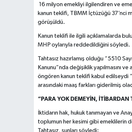
16 milyon emekliyi ilgilendiren ve eme
kanun teklifi, TBMM İçtüzüğü 37’nci
görüşüldü.
Kanun teklifi ile ilgili açıklamalarda bu
MHP oylarıyla reddedildiğini söyledi.
Tahtasız hazırlamış olduğu “5510 Sayıl
Kanunu”nda değişiklik yapılmasını ve a
öngören kanun teklifi kabul edilseydi
arasındaki maaş farkları giderilmiş ola
“PARA YOK DEMEYİN, İTİBARDAN 
İktidarın hak, hukuk tanımayan ve An
toplumun her kesimi gibi emeklilerin
Tahtasız, şunları söyledi: