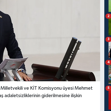
2
3
4
Milletvekili ve KİT Komisyonu üyesi Mehmet
5
ş adaletsizliklerinin giderilmesine ilişkin