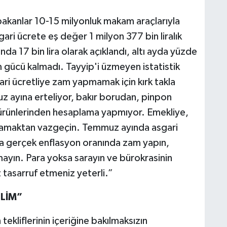
en bakanlar 10-15 milyonluk makam araçlarıyla
ari ücrete eş değer 1 milyon 377 bin liralık
nda 17 bin lira olarak açıklandı, altı ayda yüzde
m gücü kalmadı. Tayyip'i üzmeyen istatistik
ri ücretliye zam yapmamak için kırk takla
z ayına erteliyor, bakır borudan, pinpon
ürünlerinden hesaplama yapmıyor. Emekliye,
oynamaktan vazgeçin. Temmuz ayında asgari
ara gerçek enflasyon oranında zam yapın,
ayın. Para yoksa sarayın ve bürokrasinin
z tasarruf etmeniz yeterli.”
ELİM”
ekliflerinin içeriğine bakılmaksızın