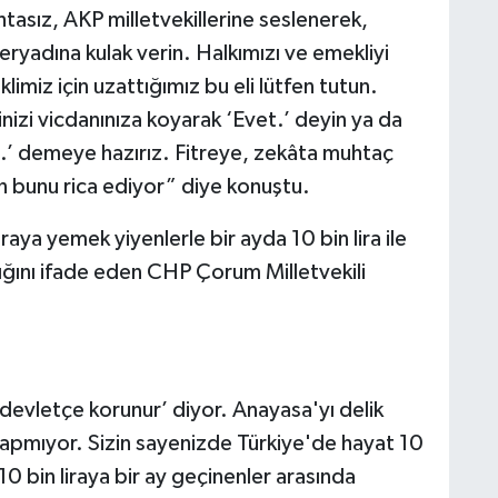
asız, AKP milletvekillerine seslenerek,
 feryadına kulak verin. Halkımızı ve emekliyi
imiz için uzattığımız bu eli lütfen tutun.
nizi vicdanınıza koyarak ‘Evet.’ deyin ya da
et.’ demeye hazırız. Fitreye, zekâta muhtaç
en bunu rica ediyor” diye konuştu.
raya yemek yiyenlerle bir ayda 10 bin lira ile
ğını ifade eden CHP Çorum Milletvekili
 devletçe korunur’ diyor. Anayasa'yı delik
apmıyor. Sizin sayenizde Türkiye'de hayat 10
10 bin liraya bir ay geçinenler arasında