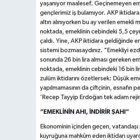
yaşanıyor maalesef. Geçinemeyen emek
gençlerimiz iş bulamıyor. AKP iktidar
altın alınıyorken bu ay verilen emekli 
noktada, emeklinin cebindeki 5,5 çeyrek
çaldı. Yine, AKP iktidara geldiğinde e
sistemi bozmasaydınız. "Emekliyi ezdir
sonunda 26 bin lira alması gereken eme
noktada, emeklinin cebindeki 16 bin liray
zulüm iktidarını özetlersek: Düşük em
yapılmamasının da çiftçinin, esnafın pe
‘Recep Tayyip Erdoğan tek adam rejim
“EMEKLİNİN AHI, İNDİRİR ŞAHI”
Ekonominin içinden geçen, vatandaşı s
kuyruğuna mahkûm eden iktidarı uyardık