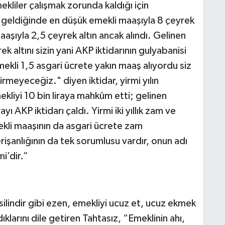
liler çalışmak zorunda kaldığı için
a geldiğinde en düşük emekli maaşıyla 8 çeyrek
maaşıyla 2,5 çeyrek altın ancak alındı. Gelinen
 altını sizin yani AKP iktidarının gulyabanisi
mekli 1,5 asgari ücrete yakın maaş alıyordu siz
meyeceğiz." diyen iktidar, yirmi yılın
kliyi 10 bin liraya mahkûm etti; gelinen
ı AKP iktidarı çaldı. Yirmi iki yıllık zam ve
ekli maaşının da asgari ücrete zam
rişanlığının da tek sorumlusu vardır, onun adı
i’dir.”
ilindir gibi ezen, emekliyi ucuz et, ucuz ekmek
larını dile getiren Tahtasız, “Emeklinin ahı,