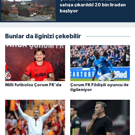
satışa çıkarıldı! 20 bin liradan
başlıyor
Bunlar da ilginizi çekebilir
Milli futbolcu Çorum FK'da
Çorum FK Fildişili oyuncu ile
ilgileniyor