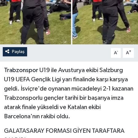
İLÇELER
OTOPARK
TEKNOLOJİ
Paylaş
-
+
A
A
Trabzonspor
U19 ile Avusturya ekibi Salzburg
U19 UEFA Gençlik Ligi yarı finalinde karşı karşıya
geldi. İsviçre'de oynanan mücadeleyi 2-1 kazanan
Trabzonsporlu gençler tarihi bir başarıya imza
atarak finale yükseldi ve Katalan ekibi
Barcelona'nın rakibi oldu.
GALATASARAY FORMASI GİYEN TARAFTARA