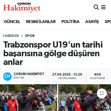
SPOR
Nöbetçi Eczaneler
GÜNCEL
RESMİ İLANLAR
POLİTİKA
ASAYİŞ
SP
POLİTİKA
Hava Durumu
HABERLER
SPOR
Trabzonspor U19'un tarihi
SAĞLIK
Çorum Namaz Vakitleri
başarısına gölge düşüren
ASAYİŞ
Trafik Durumu
anlar
EKONOMİ
Süper Lig Puan Durumu ve Fikstür
ÇORUM HAKIMIYET
27.04.2025 - 13:20
404
EDITÖR
YAYINLANMA
GÖSTERIM
GÜNCEL
Tüm Manşetler
AKTÜEL
Son Dakika Haberleri
EĞİTİM
Haber Arşivi