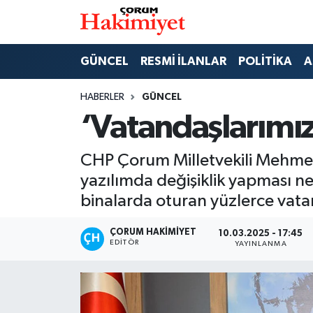
SPOR
Nöbetçi Eczaneler
GÜNCEL
RESMİ İLANLAR
POLİTİKA
A
POLİTİKA
Hava Durumu
HABERLER
GÜNCEL
‘Vatandaşlarımızı
SAĞLIK
Çorum Namaz Vakitleri
CHP Çorum Milletvekili Mehmet 
ASAYİŞ
Trafik Durumu
yazılımda değişiklik yapması ne
EKONOMİ
Süper Lig Puan Durumu ve Fikstür
binalarda oturan yüzlerce vata
GÜNCEL
Tüm Manşetler
ÇORUM HAKIMIYET
10.03.2025 - 17:45
EDITÖR
YAYINLANMA
AKTÜEL
Son Dakika Haberleri
EĞİTİM
Haber Arşivi