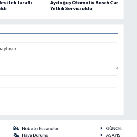
si tek taraflı
Aydoğuş Otomotiv Bosch Car
ıldı
Yetkili Servisi oldu
Nöbetçi Eczaneler
GÜNCEL
Hava Durumu
ASAYİŞ