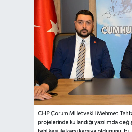
İLÇELER
OTOPARK
TEKNOLOJİ
CHP Çorum Milletvekili Mehmet Tahtas
projelerinde kullandığı yazılımda deği
tehlikesi ile karşı karşıya olduğunu, b