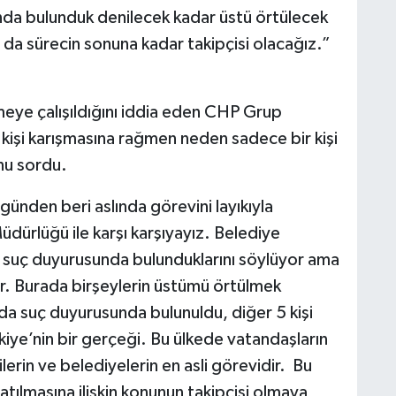
nda bulunduk denilecek kadar üstü örtülecek
 da sürecin sonuna kadar takipçisi olacağız.”
meye çalışıldığını iddia eden CHP Grup
 kişi karışmasına rağmen neden sadece bir kişi
nu sordu.
ünden beri aslında görevini layıkıyla
ürlüğü ile karşı karşıyayız. Belediye
nda suç duyurusunda bulunduklarını söylüyor ama
ır. Burada birşeylerin üstümü örtülmek
nda suç duyurusunda bulunuldu, diğer 5 kişi
ye’nin bir gerçeği. Bu ülkede vatandaşların
erin ve belediyelerin en asli görevidir. Bu
tılmasına ilişkin konunun takipçisi olmaya