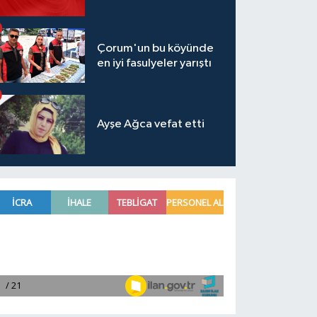
Çorum'un bu köyünde
en iyi fasulyeler yarıştı
Ayşe Ağca vefat etti