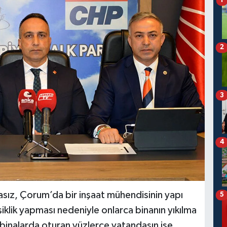
1
2
3
4
ız, Çorum’da bir inşaat mühendisinin yapı
5
şiklik yapması nedeniyle onlarca binanın yıkılma
u binalarda oturan yüzlerce vatandaşın ise