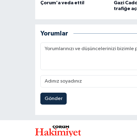
Çorum'a veda etti!
Gazi Cadde
trafiğe aç
Yorumlar
Gönder