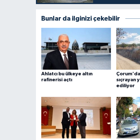
Bunlar da ilginizi çekebilir
Ahlatcı bu ülkeye altın
Çorum'da 
rafinerisi açtı
sıçrayan 
ediliyor