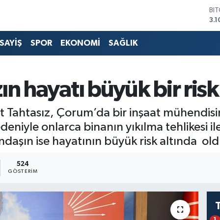
3.1
DO
47
EU
55
SAYİŞ
SPOR
EKONOMİ
SAĞLIK
ST
64
GR
n hayatı büyük bir risk
66
Bİ
13
Tahtasız, Çorum’da bir inşaat mühendisini
deniyle onlarca binanın yıkılma tehlikesi i
ndaşın ise hayatının büyük risk altında ol
524
GÖSTERIM