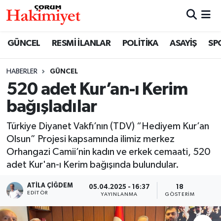
SPOR
Nöbetçi Eczaneler
GÜNCEL
RESMİ İLANLAR
POLİTİKA
ASAYİŞ
SP
POLİTİKA
Hava Durumu
HABERLER
GÜNCEL
520 adet Kur’an-ı Kerim
SAĞLIK
Çorum Namaz Vakitleri
bağışladılar
ASAYİŞ
Trafik Durumu
Türkiye Diyanet Vakfı’nın (TDV) “Hediyem Kur’an
EKONOMİ
Süper Lig Puan Durumu ve Fikstür
Olsun” Projesi kapsamında ilimiz merkez
Orhangazi Camii’nin kadın ve erkek cemaati, 520
GÜNCEL
Tüm Manşetler
adet Kur'an-ı Kerim bağışında bulundular.
ATILA ÇIĞDEM
05.04.2025 - 16:37
18
AKTÜEL
Son Dakika Haberleri
EDITÖR
YAYINLANMA
GÖSTERIM
EĞİTİM
Haber Arşivi