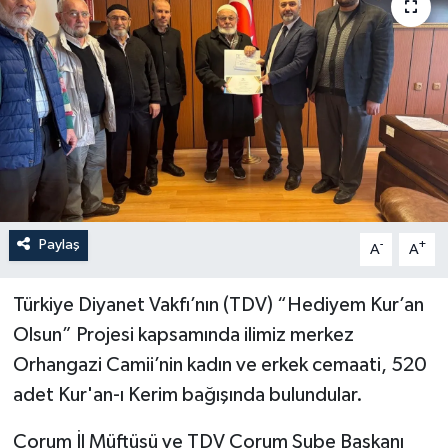
İLÇELER
OTOPARK
TEKNOLOJİ
Paylaş
-
+
A
A
Türkiye Diyanet Vakfı’nın (TDV) “Hediyem Kur’an
Olsun” Projesi kapsamında ilimiz merkez
Orhangazi Camii’nin kadın ve erkek cemaati, 520
adet Kur'an-ı Kerim bağışında bulundular.
Çorum İl Müftüsü ve TDV Çorum Şube Başkanı