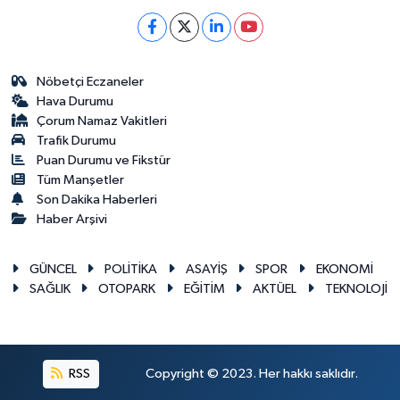
Nöbetçi Eczaneler
Hava Durumu
Çorum Namaz Vakitleri
Trafik Durumu
Puan Durumu ve Fikstür
Tüm Manşetler
Son Dakika Haberleri
Haber Arşivi
GÜNCEL
POLİTİKA
ASAYİŞ
SPOR
EKONOMİ
SAĞLIK
OTOPARK
EĞİTİM
AKTÜEL
TEKNOLOJİ
RSS
Copyright © 2023. Her hakkı saklıdır.