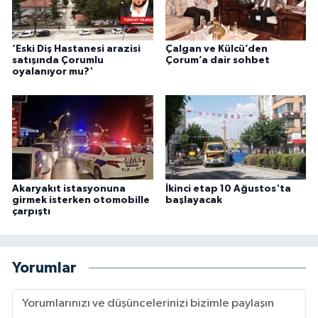
‘Eski Diş Hastanesi arazisi
Çalgan ve Külcü’den
satışında Çorumlu
Çorum’a dair sohbet
oyalanıyor mu?'
Akaryakıt istasyonuna
İkinci etap 10 Ağustos'ta
girmek isterken otomobille
başlayacak
çarpıştı
Yorumlar