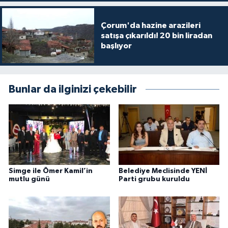
Çorum'da hazine arazileri
satışa çıkarıldı! 20 bin liradan
başlıyor
Bunlar da ilginizi çekebilir
Simge ile Ömer Kamil’in
Belediye Meclisinde YENİ
mutlu günü
Parti grubu kuruldu