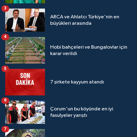
3
ARCA ve Ahlatcı Türkiye'nin en
büyükleri arasında
4
Hobi bahçeleri ve Bungalovlar için
karar verildi
5
7 şirkete kayyum atandı
6
Çorum'un bu köyünde en iyi
fasulyeler yarıştı
7