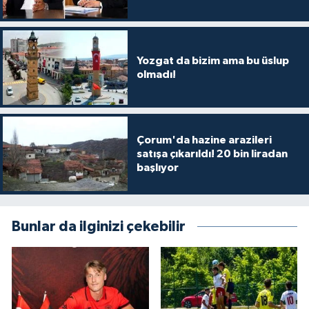
Yozgat da bizim ama bu üslup
olmadı!
Çorum'da hazine arazileri
satışa çıkarıldı! 20 bin liradan
başlıyor
Bunlar da ilginizi çekebilir