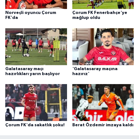
Norveçli oyuncu Çorum
Çorum FK Fenerbahçe'ye
FK'da
mağlup oldu
Galatasaray maçı
'Galatasaray maçına
hazırlıkları yarın başlıyor
hazırız'
Çorum FK'da sakatlık şoku!
Berat Özdemir imzaya kaldı