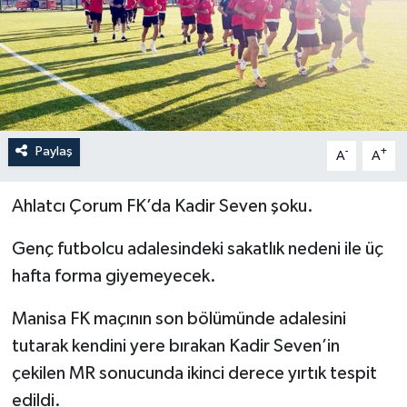
İLÇELER
OTOPARK
TEKNOLOJİ
Paylaş
-
+
A
A
Ahlatcı Çorum FK’da Kadir Seven şoku.
Genç futbolcu adalesindeki sakatlık nedeni ile üç
hafta forma giyemeyecek.
Manisa FK maçının son bölümünde adalesini
tutarak kendini yere bırakan Kadir Seven’in
çekilen MR sonucunda ikinci derece yırtık tespit
edildi.