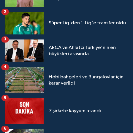
2
Süper Lig'den 1. Lig'e transfer oldu
3
ARCA ve Ahlatcı Türkiye'nin en
büyükleri arasında
4
Hobi bahçeleri ve Bungalovlar için
karar verildi
5
7 şirkete kayyum atandı
6