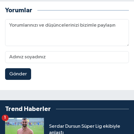
Yorumlar
Gönder
Trend Haberler
1
Serdar Dursun Süper Lig ekibiyle
anlaştı