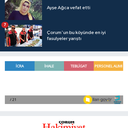
Ayşe Ağca vefat etti
7
Çorum'un bu köyünde en iyi
fasulyeler yarıştı