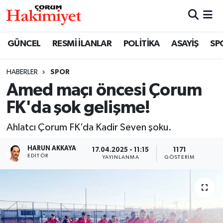
SPOR
Nöbetçi Eczaneler
GÜNCEL
RESMİ İLANLAR
POLİTİKA
ASAYİŞ
SP
POLİTİKA
Hava Durumu
HABERLER
SPOR
Amed maçı öncesi Çorum
SAĞLIK
Çorum Namaz Vakitleri
FK'da şok gelişme!
ASAYİŞ
Trafik Durumu
Ahlatcı Çorum FK’da Kadir Seven şoku.
EKONOMİ
Süper Lig Puan Durumu ve Fikstür
HARUN AKKAYA
17.04.2025 - 11:15
1171
EDITÖR
YAYINLANMA
GÖSTERIM
GÜNCEL
Tüm Manşetler
AKTÜEL
Son Dakika Haberleri
EĞİTİM
Haber Arşivi