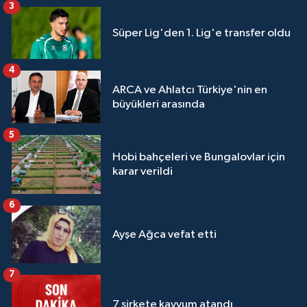
3
Süper Lig'den 1. Lig'e transfer oldu
4
ARCA ve Ahlatcı Türkiye'nin en
büyükleri arasında
5
Hobi bahçeleri ve Bungalovlar için
karar verildi
6
Ayşe Ağca vefat etti
7
7 şirkete kayyum atandı