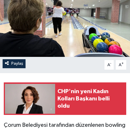
İLÇELER
OTOPARK
TEKNOLOJİ
Paylaş
-
+
A
A
CHP'nin yeni Kadın
Kolları Başkanı belli
oldu
Çorum Belediyesi tarafından düzenlenen bowling