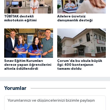
TÜBİTAK destekli
Ailelere ücretsiz
mikotoksin eğitimi
danışmanlık desteği
Sınav Eğitim Kurumları
Çorum'da bu okula büyük
derece yapan öğrencilerini
ilgi: 400 kontenjanın
altınla ödüllendirdi
tamamı doldu
Yorumlar