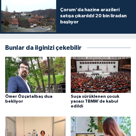
Çorum'da hazine arazileri
satışa çıkarıldı! 20 bin liradan
başlıyor
Bunlar da ilginizi çekebilir
Ömer Özçatalbaş dua
Suça sürüklenen çocuk
bekliyor
yasası TBMM'de kabul
edildi