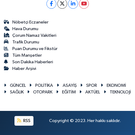
Nöbetçi Eczaneler
Hava Durumu
Çorum Namaz Vakitleri
Trafik Durumu
Puan Durumu ve Fikstür
Tüm Manşetler
Son Dakika Haberleri
Haber Arşivi
GÜNCEL
POLİTİKA
ASAYİŞ
SPOR
EKONOMİ
SAĞLIK
OTOPARK
EĞİTİM
AKTÜEL
TEKNOLOJİ
RSS
Copyright © 2023. Her hakkı saklıdır.