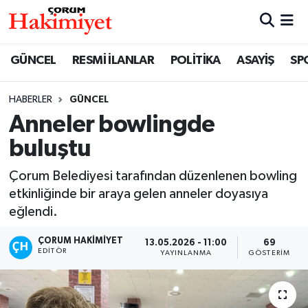
SPOR
Nöbetçi Eczaneler
GÜNCEL
RESMİ İLANLAR
POLİTİKA
ASAYİŞ
SP
POLİTİKA
Hava Durumu
HABERLER
GÜNCEL
Anneler bowlingde
SAĞLIK
Çorum Namaz Vakitleri
buluştu
ASAYİŞ
Trafik Durumu
Çorum Belediyesi tarafından düzenlenen bowling
EKONOMİ
Süper Lig Puan Durumu ve Fikstür
etkinliğinde bir araya gelen anneler doyasıya
eğlendi.
GÜNCEL
Tüm Manşetler
ÇORUM HAKIMIYET
13.05.2026 - 11:00
69
EDITÖR
YAYINLANMA
GÖSTERIM
AKTÜEL
Son Dakika Haberleri
EĞİTİM
Haber Arşivi