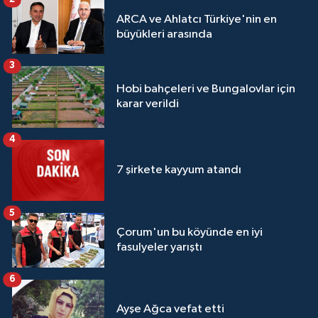
ARCA ve Ahlatcı Türkiye'nin en
büyükleri arasında
3
Hobi bahçeleri ve Bungalovlar için
karar verildi
4
7 şirkete kayyum atandı
5
Çorum'un bu köyünde en iyi
fasulyeler yarıştı
6
Ayşe Ağca vefat etti