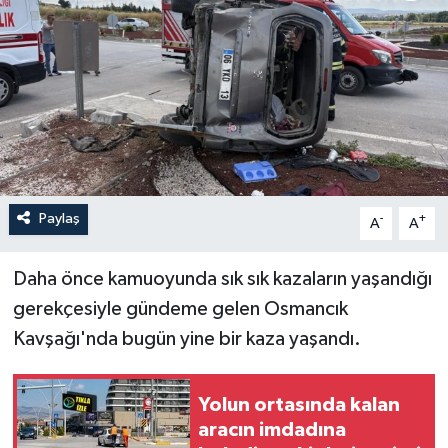
İLÇELER
OTOPARK
TEKNOLOJİ
Paylaş
-
+
A
A
Daha önce kamuoyunda sık sık kazaların yaşandığı
gerekçesiyle gündeme gelen Osmancık
Kavşağı'nda bugün yine bir kaza yaşandı.
Yolun ortasında kalan
aracın imdadına