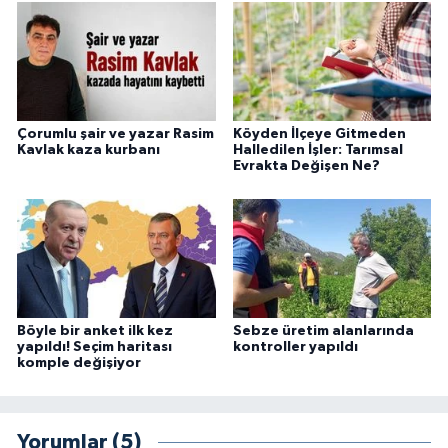
Çorumlu şair ve yazar Rasim
Köyden İlçeye Gitmeden
Kavlak kaza kurbanı
Halledilen İşler: Tarımsal
Evrakta Değişen Ne?
Böyle bir anket ilk kez
Sebze üretim alanlarında
yapıldı! Seçim haritası
kontroller yapıldı
komple değişiyor
Yorumlar (5)