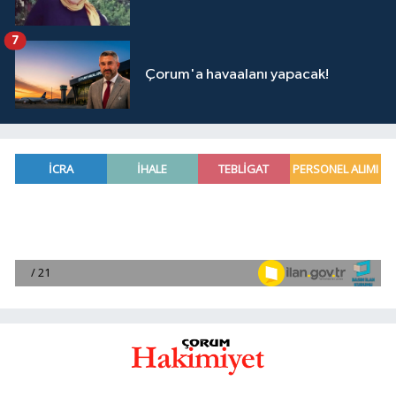
7
Çorum'a havaalanı yapacak!