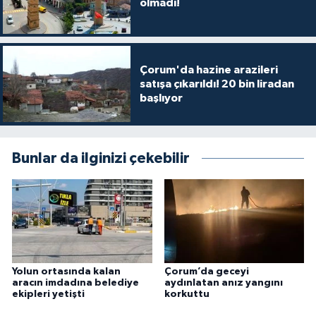
olmadı!
Çorum'da hazine arazileri
satışa çıkarıldı! 20 bin liradan
başlıyor
Bunlar da ilginizi çekebilir
Yolun ortasında kalan
Çorum’da geceyi
aracın imdadına belediye
aydınlatan anız yangını
ekipleri yetişti
korkuttu