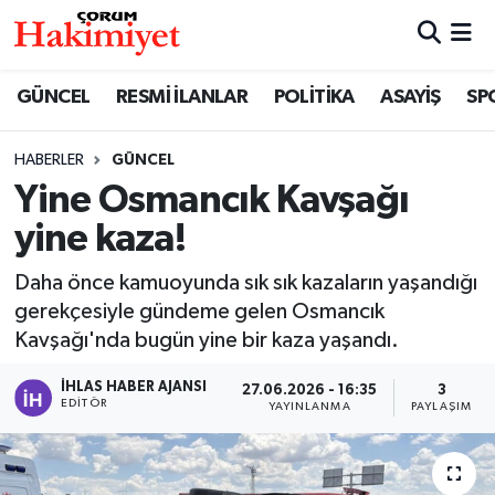
SPOR
Nöbetçi Eczaneler
GÜNCEL
RESMİ İLANLAR
POLİTİKA
ASAYİŞ
SP
POLİTİKA
Hava Durumu
HABERLER
GÜNCEL
Yine Osmancık Kavşağı
SAĞLIK
Çorum Namaz Vakitleri
yine kaza!
ASAYİŞ
Trafik Durumu
Daha önce kamuoyunda sık sık kazaların yaşandığı
EKONOMİ
Süper Lig Puan Durumu ve Fikstür
gerekçesiyle gündeme gelen Osmancık
Kavşağı'nda bugün yine bir kaza yaşandı.
GÜNCEL
Tüm Manşetler
İHLAS HABER AJANSI
27.06.2026 - 16:35
3
EDITÖR
YAYINLANMA
PAYLAŞIM
AKTÜEL
Son Dakika Haberleri
EĞİTİM
Haber Arşivi