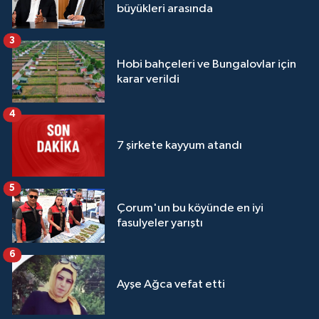
büyükleri arasında
3
Hobi bahçeleri ve Bungalovlar için
karar verildi
4
7 şirkete kayyum atandı
5
Çorum'un bu köyünde en iyi
fasulyeler yarıştı
6
Ayşe Ağca vefat etti