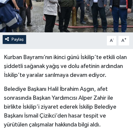
İLÇELER
OTOPARK
Paylaş
-
+
TEKNOLOJİ
A
A
Kurban Bayramı’nın ikinci günü İskilip’te etkili olan
şiddetli sağanak yağış ve dolu afetinin ardından
İskilip’te yaralar sarılmaya devam ediyor.
Belediye Başkanı Halil İbrahim Aşgın, afet
sonrasında Başkan Yardımcısı Alper Zahir ile
birlikte İskilip’i ziyaret ederek İskilip Belediye
Başkanı İsmail Çizikci’den hasar tespit ve
yürütülen çalışmalar hakkında bilgi aldı.