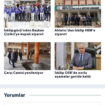
İskilipgücü’nden Başkan
Ahlatcı'dan İskilip HEM'e
Çizikci’ye kupalı ziyaret
ziyaret
Çarşı Camisi yenileniyor
İskilip OSB’de zorlu
aşamalar geride kaldı
Yorumlar