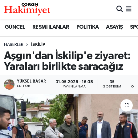
SPOR
Nöbetçi Eczaneler
GÜNCEL
RESMİ İLANLAR
POLİTİKA
ASAYİŞ
SP
POLİTİKA
Hava Durumu
HABERLER
İSKILIP
Aşgın'dan İskilip'e ziyaret:
SAĞLIK
Çorum Namaz Vakitleri
Yaraları birlikte saracağız
ASAYİŞ
Trafik Durumu
YÜKSEL BASAR
31.05.2026 - 16:38
35
EKONOMİ
Süper Lig Puan Durumu ve Fikstür
EDITÖR
YAYINLANMA
GÖSTERIM
OKU
GÜNCEL
Tüm Manşetler
AKTÜEL
Son Dakika Haberleri
EĞİTİM
Haber Arşivi