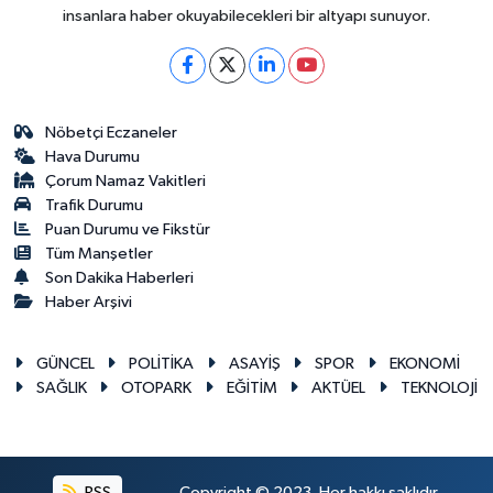
insanlara haber okuyabilecekleri bir altyapı sunuyor.
Nöbetçi Eczaneler
Hava Durumu
Çorum Namaz Vakitleri
Trafik Durumu
Puan Durumu ve Fikstür
Tüm Manşetler
Son Dakika Haberleri
Haber Arşivi
GÜNCEL
POLİTİKA
ASAYİŞ
SPOR
EKONOMİ
SAĞLIK
OTOPARK
EĞİTİM
AKTÜEL
TEKNOLOJİ
RSS
Copyright © 2023. Her hakkı saklıdır.