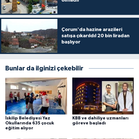
olmadı!
Çorum'da hazine arazileri
satışa çıkarıldı! 20 bin liradan
başlıyor
Bunlar da ilginizi çekebilir
İskilip Belediyesi Yaz
KBB ve dahiliye uzmanları
Okullarında 635 çocuk
göreve başladı
eğitim alıyor