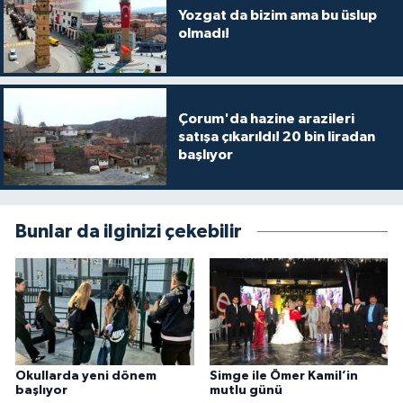
Yozgat da bizim ama bu üslup
olmadı!
Çorum'da hazine arazileri
satışa çıkarıldı! 20 bin liradan
başlıyor
Bunlar da ilginizi çekebilir
Okullarda yeni dönem
Simge ile Ömer Kamil’in
başlıyor
mutlu günü