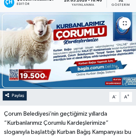
20.05.2026 - 16:46
32
EDITÖR
YAYINLANMA
GÖSTERIM
İLÇELER
OTOPARK
TEKNOLOJİ
Paylaş
-
+
A
A
Çorum Belediyesi’nin geçtiğimiz yıllarda
“Kurbanlarımız Çorumlu Kardeşlerimize”
sloganıyla başlattığı Kurban Bağış Kampanyası bu