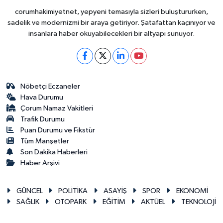
corumhakimiyetnet, yepyeni temasıyla sizleri buluştururken,
sadelik ve modernizmi bir araya getiriyor. Şatafattan kaçınıyor ve
insanlara haber okuyabilecekleri bir altyapı sunuyor.
Nöbetçi Eczaneler
Hava Durumu
Çorum Namaz Vakitleri
Trafik Durumu
Puan Durumu ve Fikstür
Tüm Manşetler
Son Dakika Haberleri
Haber Arşivi
GÜNCEL
POLİTİKA
ASAYİŞ
SPOR
EKONOMİ
SAĞLIK
OTOPARK
EĞİTİM
AKTÜEL
TEKNOLOJİ