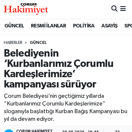
SPOR
Nöbetçi Eczaneler
GÜNCEL
RESMİ İLANLAR
POLİTİKA
ASAYİŞ
SP
POLİTİKA
Hava Durumu
HABERLER
GÜNCEL
Belediyenin
SAĞLIK
Çorum Namaz Vakitleri
‘Kurbanlarımız Çorumlu
ASAYİŞ
Trafik Durumu
Kardeşlerimize’
kampanyası sürüyor
EKONOMİ
Süper Lig Puan Durumu ve Fikstür
Çorum Belediyesi’nin geçtiğimiz yıllarda
GÜNCEL
Tüm Manşetler
“Kurbanlarımız Çorumlu Kardeşlerimize”
sloganıyla başlattığı Kurban Bağış Kampanyası bu
AKTÜEL
Son Dakika Haberleri
yıl da devam ediyor.
EĞİTİM
Haber Arşivi
ÇORUM HAKIMIYET