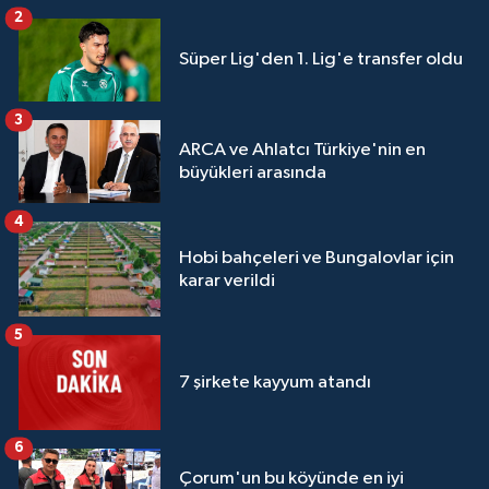
2
Süper Lig'den 1. Lig'e transfer oldu
3
ARCA ve Ahlatcı Türkiye'nin en
büyükleri arasında
4
Hobi bahçeleri ve Bungalovlar için
karar verildi
5
7 şirkete kayyum atandı
6
Çorum'un bu köyünde en iyi