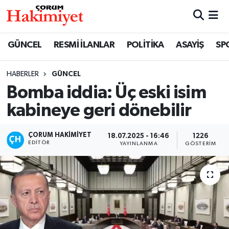
SPOR
Nöbetçi Eczaneler
GÜNCEL
RESMİ İLANLAR
POLİTİKA
ASAYİŞ
SP
POLİTİKA
Hava Durumu
HABERLER
GÜNCEL
Bomba iddia: Üç eski isim
SAĞLIK
Çorum Namaz Vakitleri
kabineye geri dönebilir
ASAYİŞ
Trafik Durumu
ÇORUM HAKIMIYET
18.07.2025 - 16:46
1226
EKONOMİ
Süper Lig Puan Durumu ve Fikstür
EDITÖR
YAYINLANMA
GÖSTERIM
GÜNCEL
Tüm Manşetler
AKTÜEL
Son Dakika Haberleri
EĞİTİM
Haber Arşivi