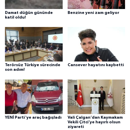
Damat düğün gününde
Benzine yeni zam geliyor
katil oldu!
Terörsüz Türkiye sürecinde
Cansever hayatını kaybetti
son adım!
YENİ Parti'ye araç bağışladı
Vali Çalgan’dan Kaymakam
Vekili Çitci’ye hayırlı olsun
ziyareti