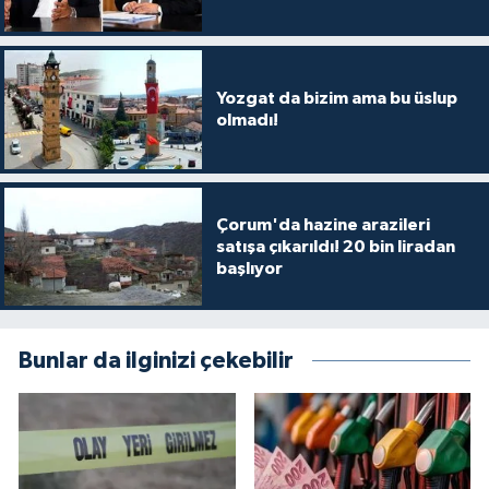
Yozgat da bizim ama bu üslup
olmadı!
Çorum'da hazine arazileri
satışa çıkarıldı! 20 bin liradan
başlıyor
Bunlar da ilginizi çekebilir