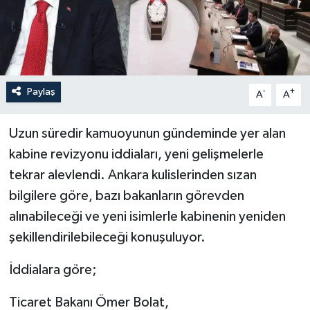
İLÇELER
OTOPARK
Paylaş
-
+
TEKNOLOJİ
A
A
Uzun süredir kamuoyunun gündeminde yer alan
kabine revizyonu iddiaları, yeni gelişmelerle
tekrar alevlendi. Ankara kulislerinden sızan
bilgilere göre, bazı bakanların görevden
alınabileceği ve yeni isimlerle kabinenin yeniden
şekillendirilebileceği konuşuluyor.
İddialara göre;
Ticaret Bakanı Ömer Bolat,