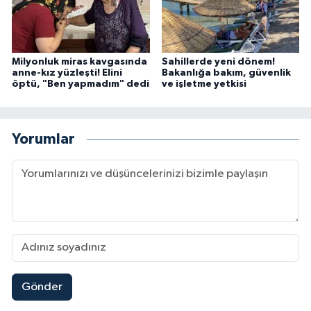
Milyonluk miras kavgasında
Sahillerde yeni dönem!
anne-kız yüzleşti! Elini
Bakanlığa bakım, güvenlik
öptü, "Ben yapmadım" dedi
ve işletme yetkisi
Yorumlar
Gönder