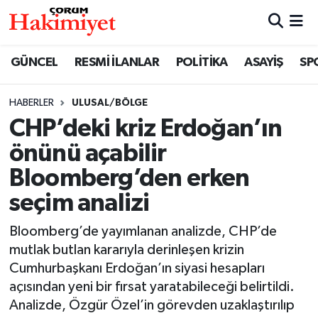
SPOR
Nöbetçi Eczaneler
GÜNCEL
RESMİ İLANLAR
POLİTİKA
ASAYİŞ
SP
POLİTİKA
Hava Durumu
HABERLER
ULUSAL/BÖLGE
CHP’deki kriz Erdoğan’ın
SAĞLIK
Çorum Namaz Vakitleri
önünü açabilir
ASAYİŞ
Trafik Durumu
Bloomberg’den erken
seçim analizi
EKONOMİ
Süper Lig Puan Durumu ve Fikstür
Bloomberg’de yayımlanan analizde, CHP’de
GÜNCEL
Tüm Manşetler
mutlak butlan kararıyla derinleşen krizin
Cumhurbaşkanı Erdoğan’ın siyasi hesapları
AKTÜEL
Son Dakika Haberleri
açısından yeni bir fırsat yaratabileceği belirtildi.
Analizde, Özgür Özel’in görevden uzaklaştırılıp
EĞİTİM
Haber Arşivi