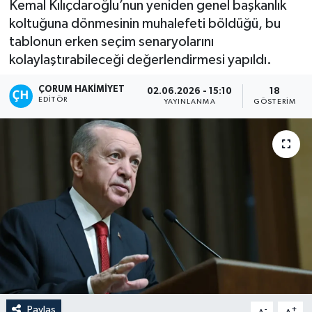
Kemal Kılıçdaroğlu’nun yeniden genel başkanlık
koltuğuna dönmesinin muhalefeti böldüğü, bu
İLÇELER
tablonun erken seçim senaryolarını
kolaylaştırabileceği değerlendirmesi yapıldı.
OTOPARK
ÇORUM HAKIMIYET
02.06.2026 - 15:10
18
TEKNOLOJİ
EDITÖR
YAYINLANMA
GÖSTERIM
Paylaş
-
+