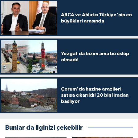
ARCA ve Ahlatcı Türkiye'nin en
büyükleri arasında
Yozgat da bizim ama bu üslup
olmadı!
Çorum'da hazine arazileri
satışa çıkarıldı! 20 bin liradan
başlıyor
Bunlar da ilginizi çekebilir