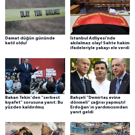
Damat düğün gününde
İstanbul Adliyesi’nde
katil oldu!
akılalmaz olay! Sahte hakim
ifadeleriyle yakayı ele verdi
Bakan Tekin'den "serbest
Bahçeli "Demirtaş evine
kıyafet" sorusuna yanıt: Bu
dönmeli" çağrısı yapmıştı!
yüzden kaldırılmış
Erdoğan'ın yardımcısından
yanıt geldi