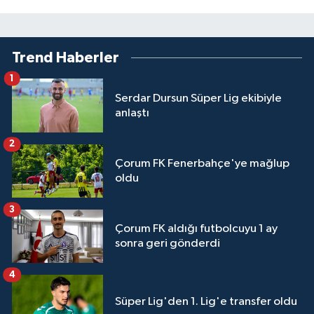
Trend Haberler
1
Serdar Dursun Süper Lig ekibiyle
anlaştı
2
Çorum FK Fenerbahçe'ye mağlup
oldu
3
Çorum FK aldığı futbolcuyu 1 ay
sonra geri gönderdi
4
Süper Lig'den 1. Lig'e transfer oldu