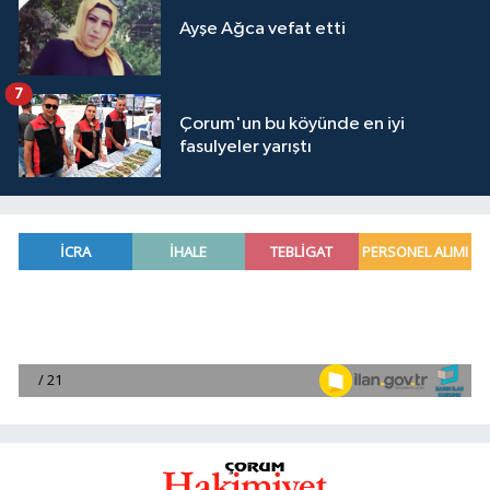
Ayşe Ağca vefat etti
7
Çorum'un bu köyünde en iyi
fasulyeler yarıştı