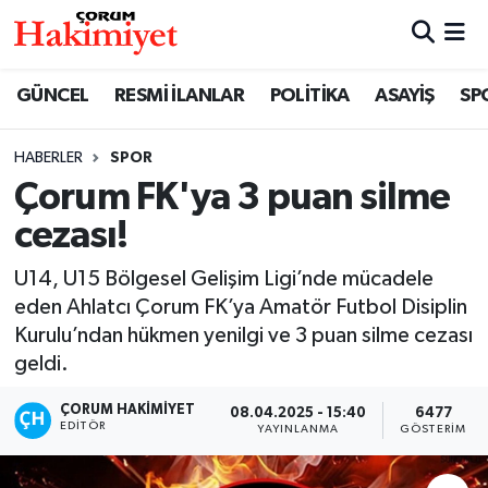
SPOR
Nöbetçi Eczaneler
GÜNCEL
RESMİ İLANLAR
POLİTİKA
ASAYİŞ
SP
POLİTİKA
Hava Durumu
HABERLER
SPOR
Çorum FK'ya 3 puan silme
SAĞLIK
Çorum Namaz Vakitleri
cezası!
ASAYİŞ
Trafik Durumu
U14, U15 Bölgesel Gelişim Ligi’nde mücadele
EKONOMİ
Süper Lig Puan Durumu ve Fikstür
eden Ahlatcı Çorum FK’ya Amatör Futbol Disiplin
Kurulu’ndan hükmen yenilgi ve 3 puan silme cezası
GÜNCEL
Tüm Manşetler
geldi.
ÇORUM HAKIMIYET
08.04.2025 - 15:40
6477
AKTÜEL
Son Dakika Haberleri
EDITÖR
YAYINLANMA
GÖSTERIM
EĞİTİM
Haber Arşivi