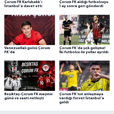
Çorum FK Karlsbakk'ı
Çorum FK aldığı futbolcuyu
İstanbul'a davet etti
1 ay sonra geri gönderdi
Venezuellalı golcü Çorum
Çorum FK'da şok gelişme!
FK'da
İki futbolcu ile yollar ayrıldı
Beşiktaş-Çorum FK maçının
Çorum FK'nın anlaşmaya
günü ve saati netleşti
vardığı forvet İstanbul'a
geldi