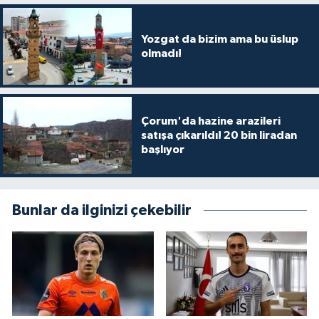
Yozgat da bizim ama bu üslup
olmadı!
Çorum'da hazine arazileri
satışa çıkarıldı! 20 bin liradan
başlıyor
Bunlar da ilginizi çekebilir