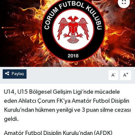
İLÇELER
OTOPARK
TEKNOLOJİ
Paylaş
-
+
A
A
U14, U15 Bölgesel Gelişim Ligi’nde mücadele
eden Ahlatcı Çorum FK’ya Amatör Futbol Disiplin
Kurulu’ndan hükmen yenilgi ve 3 puan silme cezası
geldi.
Amatör Futbol Disiplin Kurulu’ndan (AFDK)