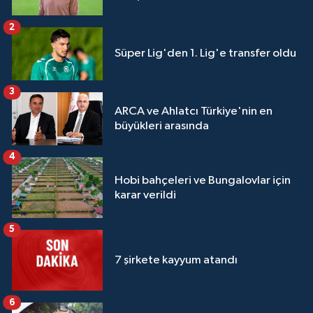
2
Süper Lig'den 1. Lig'e transfer oldu
3
ARCA ve Ahlatcı Türkiye'nin en
büyükleri arasında
4
Hobi bahçeleri ve Bungalovlar için
karar verildi
5
7 şirkete kayyum atandı
6