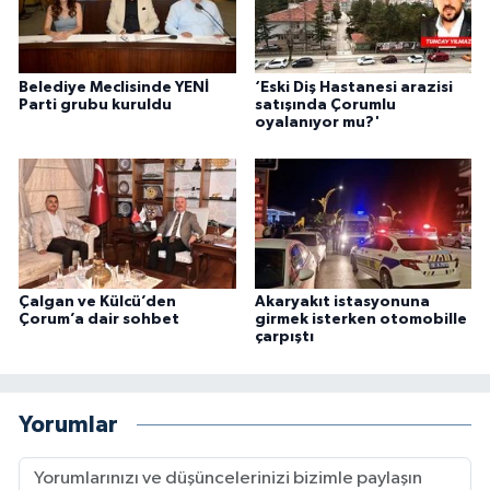
Belediye Meclisinde YENİ
‘Eski Diş Hastanesi arazisi
Parti grubu kuruldu
satışında Çorumlu
oyalanıyor mu?'
Çalgan ve Külcü’den
Akaryakıt istasyonuna
Çorum’a dair sohbet
girmek isterken otomobille
çarpıştı
Yorumlar