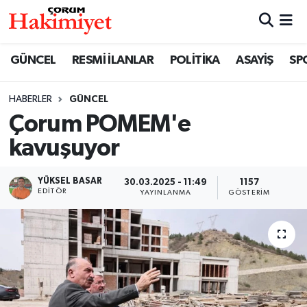
SPOR
Nöbetçi Eczaneler
GÜNCEL
RESMİ İLANLAR
POLİTİKA
ASAYİŞ
SP
POLİTİKA
Hava Durumu
HABERLER
GÜNCEL
Çorum POMEM'e
SAĞLIK
Çorum Namaz Vakitleri
kavuşuyor
ASAYİŞ
Trafik Durumu
YÜKSEL BASAR
30.03.2025 - 11:49
1157
EKONOMİ
Süper Lig Puan Durumu ve Fikstür
EDITÖR
YAYINLANMA
GÖSTERIM
GÜNCEL
Tüm Manşetler
AKTÜEL
Son Dakika Haberleri
EĞİTİM
Haber Arşivi