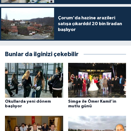
Çorum'da hazine arazileri
satışa çıkarıldı! 20 bin liradan
başlıyor
Bunlar da ilginizi çekebilir
Okullarda yeni dönem
Simge ile Ömer Kamil’in
başlıyor
mutlu günü