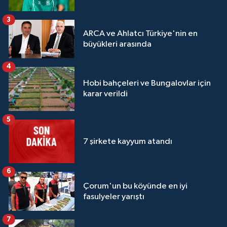
3
ARCA ve Ahlatcı Türkiye'nin en
büyükleri arasında
4
Hobi bahçeleri ve Bungalovlar için
karar verildi
5
7 şirkete kayyum atandı
6
Çorum'un bu köyünde en iyi
fasulyeler yarıştı
7