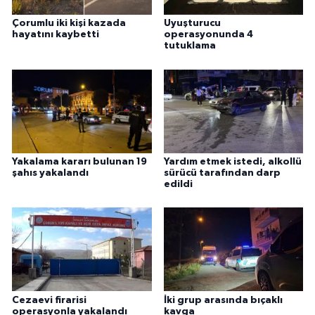
Çorumlu iki kişi kazada
Uyuşturucu
hayatını kaybetti
operasyonunda 4
tutuklama
Yakalama kararı bulunan 19
Yardım etmek istedi, alkollü
şahıs yakalandı
sürücü tarafından darp
edildi
Cezaevi firarisi
İki grup arasında bıçaklı
operasyonla yakalandı
kavga