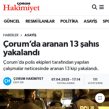
SPOR
Nöbetçi Eczaneler
GÜNCEL
RESMİ İLANLAR
POLİTİKA
ASAYİŞ
SP
POLİTİKA
Hava Durumu
HABERLER
ASAYİŞ
Çorum’da aranan 13 şahıs
SAĞLIK
Çorum Namaz Vakitleri
yakalandı
ASAYİŞ
Trafik Durumu
Çorum’da polis ekipleri tarafından yapılan
EKONOMİ
Süper Lig Puan Durumu ve Fikstür
çalışmalar neticesinde aranan 13 kişi yakalandı.
ÇORUM HAKIMIYET
07.04.2025 - 17:14
111
GÜNCEL
Tüm Manşetler
EDITÖR
YAYINLANMA
GÖSTERIM
AKTÜEL
Son Dakika Haberleri
EĞİTİM
Haber Arşivi