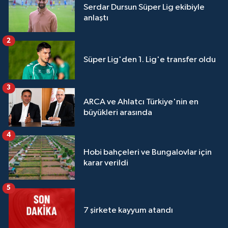
Serdar Dursun Süper Lig ekibiyle
anlaştı
2
Süper Lig'den 1. Lig'e transfer oldu
3
ARCA ve Ahlatcı Türkiye'nin en
büyükleri arasında
4
Hobi bahçeleri ve Bungalovlar için
karar verildi
5
7 şirkete kayyum atandı