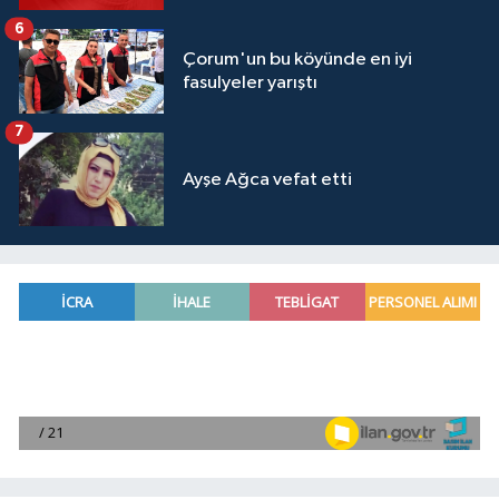
6
Çorum'un bu köyünde en iyi
fasulyeler yarıştı
7
Ayşe Ağca vefat etti