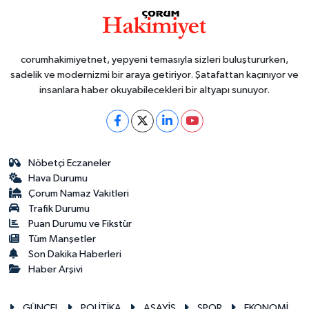
corumhakimiyetnet, yepyeni temasıyla sizleri buluştururken,
sadelik ve modernizmi bir araya getiriyor. Şatafattan kaçınıyor ve
insanlara haber okuyabilecekleri bir altyapı sunuyor.
Nöbetçi Eczaneler
Hava Durumu
Çorum Namaz Vakitleri
Trafik Durumu
Puan Durumu ve Fikstür
Tüm Manşetler
Son Dakika Haberleri
Haber Arşivi
GÜNCEL
POLİTİKA
ASAYİŞ
SPOR
EKONOMİ