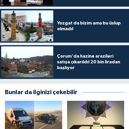
Yozgat da bizim ama bu üslup
olmadı!
Çorum'da hazine arazileri
satışa çıkarıldı! 20 bin liradan
başlıyor
Bunlar da ilginizi çekebilir