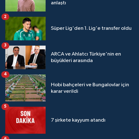
anlaştı
2
Süper Lig'den 1. Lig'e transfer oldu
3
ARCA ve Ahlatcı Türkiye'nin en
büyükleri arasında
4
Hobi bahçeleri ve Bungalovlar için
karar verildi
5
7 şirkete kayyum atandı
6