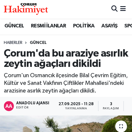
SPOR
Nöbetçi Eczaneler
GÜNCEL
RESMİ İLANLAR
POLİTİKA
ASAYİŞ
SP
POLİTİKA
Hava Durumu
HABERLER
GÜNCEL
Çorum'da bu araziye asırlık
SAĞLIK
Çorum Namaz Vakitleri
zeytin ağaçları dikildi
ASAYİŞ
Trafik Durumu
Çorum'un Osmancık ilçesinde Bilal Çevrim Eğitim,
EKONOMİ
Süper Lig Puan Durumu ve Fikstür
Kültür ve Sanat Vakfının Çiftlikler Mahallesi'ndeki
arazisine asırlık zeytin ağaçları dikildi.
GÜNCEL
Tüm Manşetler
ANADOLU AJANSI
27.09.2025 - 11:28
3
EDITÖR
YAYINLANMA
PAYLAŞIM
G
AKTÜEL
Son Dakika Haberleri
EĞİTİM
Haber Arşivi