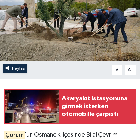
İLÇELER
OTOPARK
TEKNOLOJİ
Paylaş
-
+
A
A
Akaryakıt istasyonuna
girmek isterken
otomobille çarpıştı
Çorum
'un Osmancık ilçesinde Bilal Çevrim