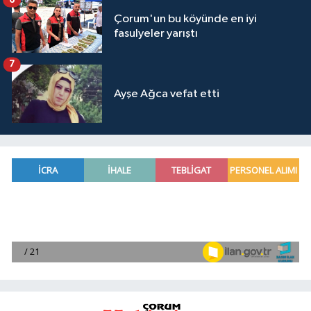
Çorum'un bu köyünde en iyi
fasulyeler yarıştı
7
Ayşe Ağca vefat etti