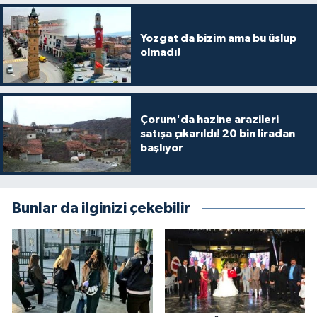
Yozgat da bizim ama bu üslup
olmadı!
Çorum'da hazine arazileri
satışa çıkarıldı! 20 bin liradan
başlıyor
Bunlar da ilginizi çekebilir