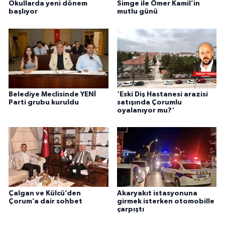
Okullarda yeni dönem
Simge ile Ömer Kamil’in
başlıyor
mutlu günü
Belediye Meclisinde YENİ
‘Eski Diş Hastanesi arazisi
Parti grubu kuruldu
satışında Çorumlu
oyalanıyor mu?'
Çalgan ve Külcü’den
Akaryakıt istasyonuna
Çorum’a dair sohbet
girmek isterken otomobille
çarpıştı