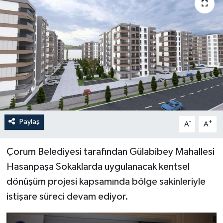
İLÇELER
OTOPARK
TEKNOLOJİ
Paylaş
-
+
A
A
Çorum Belediyesi tarafından Gülabibey Mahallesi
Hasanpaşa Sokaklarda uygulanacak kentsel
dönüşüm projesi kapsamında bölge sakinleriyle
istişare süreci devam ediyor.