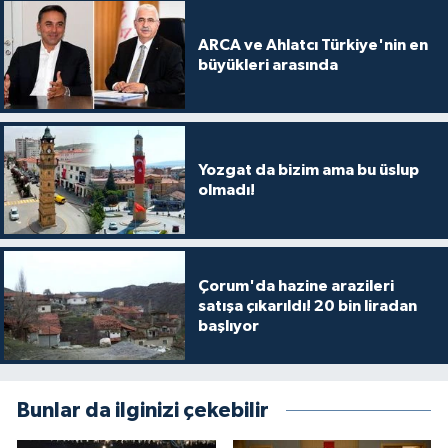
ARCA ve Ahlatcı Türkiye'nin en
büyükleri arasında
Yozgat da bizim ama bu üslup
olmadı!
Çorum'da hazine arazileri
satışa çıkarıldı! 20 bin liradan
başlıyor
Bunlar da ilginizi çekebilir