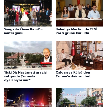
Simge ile Ömer Kamil’in
Belediye Meclisinde YENİ
mutlu günü
Parti grubu kuruldu
‘Eski Diş Hastanesi arazisi
Çalgan ve Külcü’den
satışında Çorumlu
Çorum’a dair sohbet
oyalanıyor mu?'