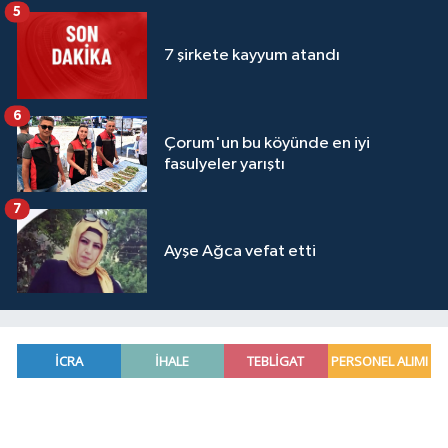
5
7 şirkete kayyum atandı
6
Çorum'un bu köyünde en iyi
fasulyeler yarıştı
7
Ayşe Ağca vefat etti