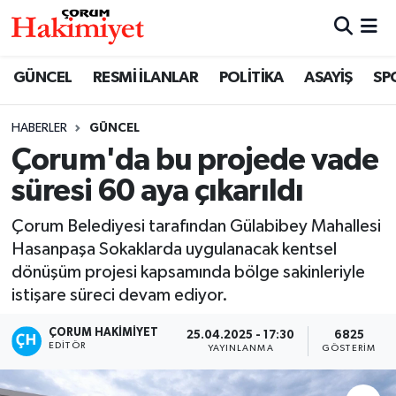
SPOR
Nöbetçi Eczaneler
GÜNCEL
RESMİ İLANLAR
POLİTİKA
ASAYİŞ
SP
POLİTİKA
Hava Durumu
HABERLER
GÜNCEL
Çorum'da bu projede vade
SAĞLIK
Çorum Namaz Vakitleri
süresi 60 aya çıkarıldı
ASAYİŞ
Trafik Durumu
Çorum Belediyesi tarafından Gülabibey Mahallesi
EKONOMİ
Süper Lig Puan Durumu ve Fikstür
Hasanpaşa Sokaklarda uygulanacak kentsel
dönüşüm projesi kapsamında bölge sakinleriyle
GÜNCEL
Tüm Manşetler
istişare süreci devam ediyor.
ÇORUM HAKIMIYET
25.04.2025 - 17:30
6825
AKTÜEL
Son Dakika Haberleri
EDITÖR
YAYINLANMA
GÖSTERIM
EĞİTİM
Haber Arşivi