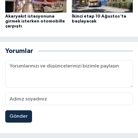
Akaryakıt istasyonuna
İkinci etap 10 Ağustos'ta
girmek isterken otomobille
başlayacak
çarpıştı
Yorumlar
Gönder