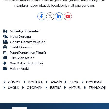
sadelik ve modernizmi bir araya getiriyor. Şatafattan kaçınıyor ve
insanlara haber okuyabilecekleri bir altyapı sunuyor.
Nöbetçi Eczaneler
Hava Durumu
Çorum Namaz Vakitleri
Trafik Durumu
Puan Durumu ve Fikstür
Tüm Manşetler
Son Dakika Haberleri
Haber Arşivi
GÜNCEL
POLİTİKA
ASAYİŞ
SPOR
EKONOMİ
SAĞLIK
OTOPARK
EĞİTİM
AKTÜEL
TEKNOLOJİ