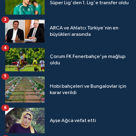
Süper Lig'den 1. Lig'e transfer oldu
3
ARCA ve Ahlatcı Türkiye'nin en
büyükleri arasında
4
Çorum FK Fenerbahçe'ye mağlup
oldu
5
Hobi bahçeleri ve Bungalovlar için
karar verildi
6
Ayşe Ağca vefat etti