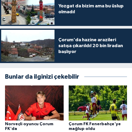
Yozgat da bizim ama bu üslup
olmadı!
Çorum'da hazine arazileri
satışa çıkarıldı! 20 bin liradan
başlıyor
Bunlar da ilginizi çekebilir
Norveçli oyuncu Çorum
Çorum FK Fenerbahçe'ye
FK'da
mağlup oldu