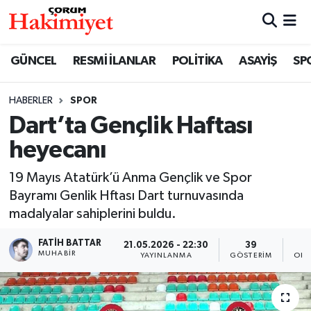
SPOR
Nöbetçi Eczaneler
GÜNCEL
RESMİ İLANLAR
POLİTİKA
ASAYİŞ
SP
POLİTİKA
Hava Durumu
HABERLER
SPOR
Dart’ta Gençlik Haftası
SAĞLIK
Çorum Namaz Vakitleri
heyecanı
ASAYİŞ
Trafik Durumu
19 Mayıs Atatürk’ü Anma Gençlik ve Spor
EKONOMİ
Süper Lig Puan Durumu ve Fikstür
Bayramı Genlik Hftası Dart turnuvasında
madalyalar sahiplerini buldu.
GÜNCEL
Tüm Manşetler
FATIH BATTAR
21.05.2026 - 22:30
39
MUHABIR
YAYINLANMA
GÖSTERIM
OKU
AKTÜEL
Son Dakika Haberleri
EĞİTİM
Haber Arşivi