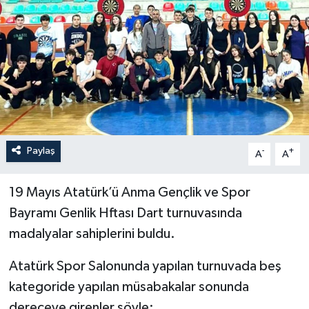
İLÇELER
OTOPARK
TEKNOLOJİ
Paylaş
-
+
A
A
19 Mayıs Atatürk’ü Anma Gençlik ve Spor
Bayramı Genlik Hftası Dart turnuvasında
madalyalar sahiplerini buldu.
Atatürk Spor Salonunda yapılan turnuvada beş
kategoride yapılan müsabakalar sonunda
dereceye girenler şöyle: