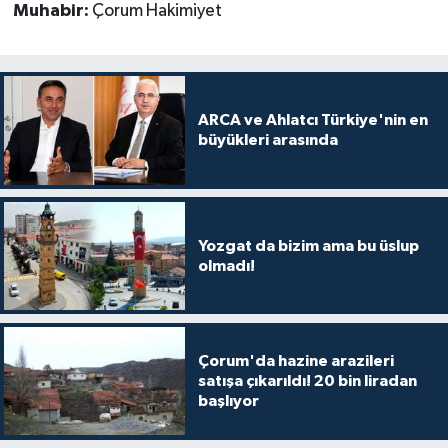
Muhabir:
Çorum Hakimiyet
ARCA ve Ahlatcı Türkiye'nin en
büyükleri arasında
Yozgat da bizim ama bu üslup
olmadı!
Çorum'da hazine arazileri
satışa çıkarıldı! 20 bin liradan
başlıyor