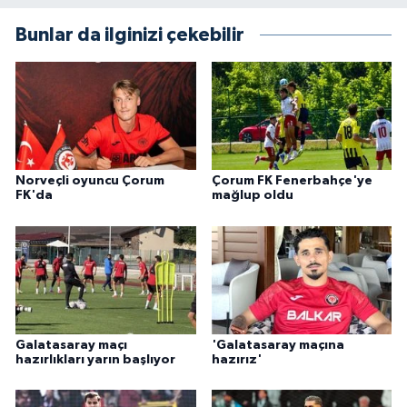
Bunlar da ilginizi çekebilir
Norveçli oyuncu Çorum
Çorum FK Fenerbahçe'ye
FK'da
mağlup oldu
Galatasaray maçı
'Galatasaray maçına
hazırlıkları yarın başlıyor
hazırız'