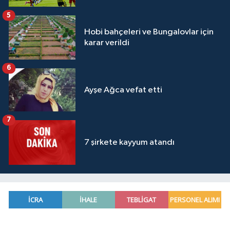
5
Hobi bahçeleri ve Bungalovlar için
karar verildi
6
Ayşe Ağca vefat etti
7
7 şirkete kayyum atandı