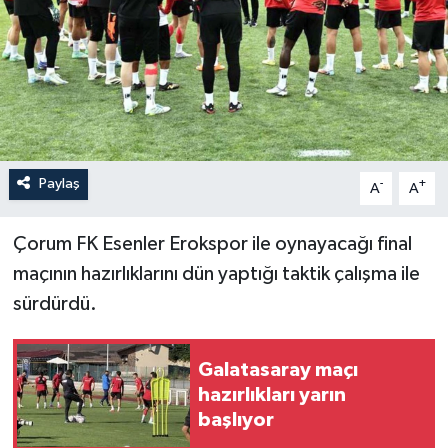
İLÇELER
OTOPARK
TEKNOLOJİ
Paylaş
-
+
A
A
Çorum FK Esenler Erokspor ile oynayacağı final
maçının hazırlıklarını dün yaptığı taktik çalışma ile
sürdürdü.
Galatasaray maçı
hazırlıkları yarın
başlıyor