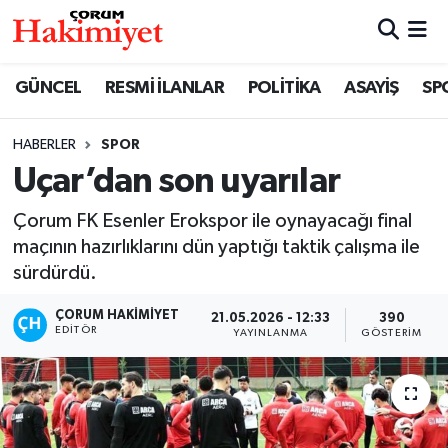
SPOR
Nöbetçi Eczaneler
GÜNCEL
RESMİ İLANLAR
POLİTİKA
ASAYİŞ
SP
POLİTİKA
Hava Durumu
HABERLER
SPOR
Uçar’dan son uyarılar
SAĞLIK
Çorum Namaz Vakitleri
Çorum FK Esenler Erokspor ile oynayacağı final
ASAYİŞ
Trafik Durumu
maçının hazırlıklarını dün yaptığı taktik çalışma ile
sürdürdü.
EKONOMİ
Süper Lig Puan Durumu ve Fikstür
ÇORUM HAKIMIYET
21.05.2026 - 12:33
390
GÜNCEL
Tüm Manşetler
EDITÖR
YAYINLANMA
GÖSTERIM
AKTÜEL
Son Dakika Haberleri
EĞİTİM
Haber Arşivi