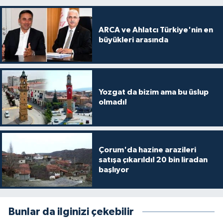
ARCA ve Ahlatcı Türkiye'nin en
büyükleri arasında
Yozgat da bizim ama bu üslup
olmadı!
Çorum'da hazine arazileri
satışa çıkarıldı! 20 bin liradan
başlıyor
Bunlar da ilginizi çekebilir