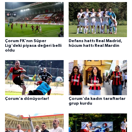
Çorum FK'nın Süper
Defans hattı Real Madrid,
Lig'deki piyasa değeri belli
hücum hattı Real Mardin
oldu
Çorum'a dönüyorlar!
Çorum'da kadın taraftarlar
grup kurdu