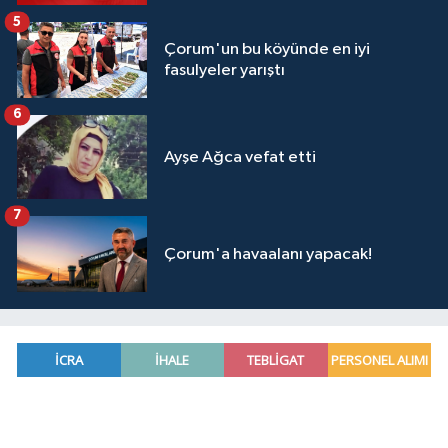
5
Çorum'un bu köyünde en iyi
fasulyeler yarıştı
6
Ayşe Ağca vefat etti
7
Çorum'a havaalanı yapacak!