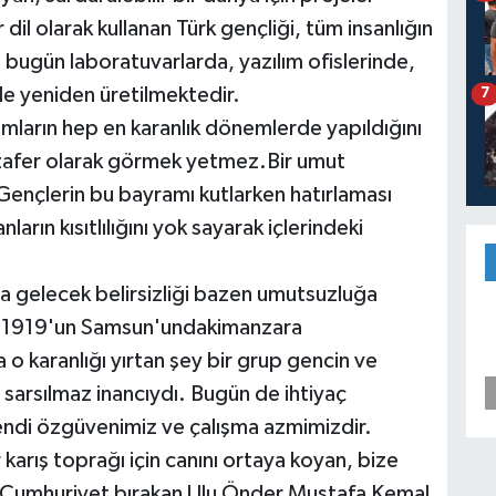
 dil olarak kullanan Türk gençliği, tüm insanlığın
 bugün laboratuvarlarda, yazılım ofislerinde,
de yeniden üretilmektedir.
7
ımların hep en karanlık dönemlerde yapıldığını
r zafer olarak görmek yetmez.Bir umut
ençlerin bu bayramı kutlarken hatırlaması
arın kısıtlılığını yok sayarak içlerindeki
ya gelecek belirsizliği bazen umutsuzluğa
ki, 1919'un Samsun'undakimanzara
o karanlığı yırtan şey bir grup gencin ve
n sarsılmaz inancıydı. Bugün de ihtiyaç
endi özgüvenimiz ve çalışma azmimizdir.
karış toprağı için canını ortaya koyan, bize
ir Cumhuriyet bırakan Ulu Önder Mustafa Kemal