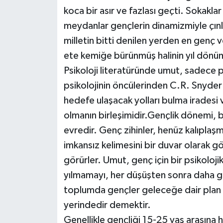
koca bir asır ve fazlası geçti. Sokakla
İLÇELER
meydanlar gençlerin dinamizmiyle çınl
milletin bitti denilen yerden en genç v
OTOPARK
ete kemiğe bürünmüş halinin yıl dönü
TEKNOLOJİ
Psikoloji literatüründe umut, sadece p
psikolojinin öncülerinden C.R. Snyder
hedefe ulaşacak yolları bulma iradesi
olmanın birleşimidir.Gençlik dönemi, b
evredir. Genç zihinler, henüz kalıplaşmı
imkansız kelimesini bir duvar olarak 
görürler. Umut, genç için bir psikolojik
yılmamayı, her düşüşten sonra daha gü
toplumda gençler geleceğe dair plan y
yerindedir demektir.
Genellikle gençliği 15-25 yaş arasına