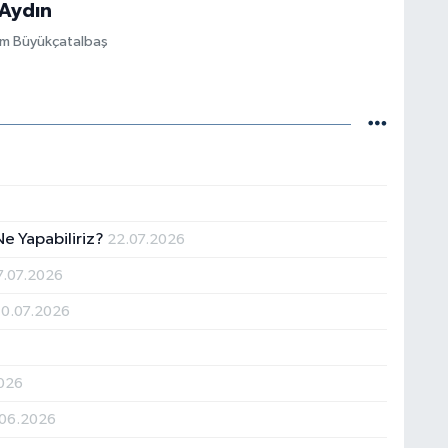
 Aydın
im Büyükçatalbaş
 Ne Yapabiliriz?
22.07.2026
7.07.2026
10.07.2026
026
.06.2026