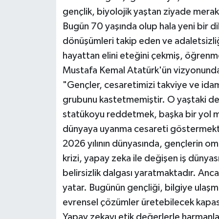
gençlik, biyolojik yaştan ziyade merakı
Bugün 70 yaşında olup hala yeni bir d
dönüşümleri takip eden ve adaletsizliğ
hayattan elini eteğini çekmiş, öğrenm
Mustafa Kemal Atatürk'ün vizyonundak
"Gençler, cesaretimizi takviye ve ida
grubunu kastetmemiştir. O yaştaki de
statükoyu reddetmek, başka bir yol m
dünyaya uyanma cesareti göstermekt
2026 yılının dünyasında, gençlerin omzu
krizi, yapay zeka ile değişen iş dünyası v
belirsizlik dalgası yaratmaktadır. Anca
yatar. Bugünün gençliği, bilgiye ulaşma
evrensel çözümler üretebilecek kapas
Yapay zekayı etik değerlerle harmanlay