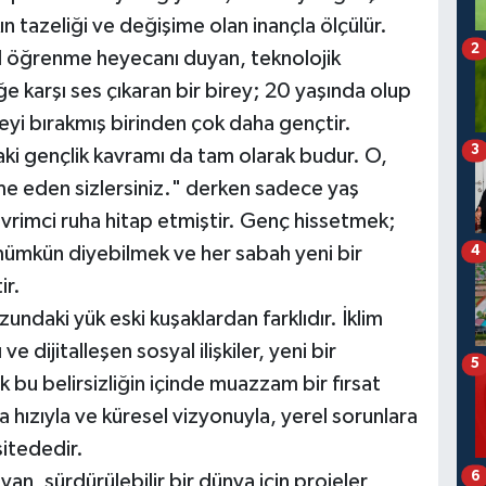
n tazeliği ve değişime olan inançla ölçülür.
2
il öğrenme heyecanı duyan, teknolojik
e karşı ses çıkaran bir birey; 20 yaşında olup
eyi bırakmış birinden çok daha gençtir.
3
i gençlik kavramı da tam olarak budur. O,
me eden sizlersiniz." derken sadece yaş
vrimci ruha hitap etmiştir. Genç hissetmek;
ümkün diyebilmek ve her sabah yeni bir
4
ir.
ndaki yük eski kuşaklardan farklıdır. İklim
e dijitalleşen sosyal ilişkiler, yeni bir
5
k bu belirsizliğin içinde muazzam bir fırsat
 hızıyla ve küresel vizyonuyla, yerel sorunlara
itededir.
6
an, sürdürülebilir bir dünya için projeler