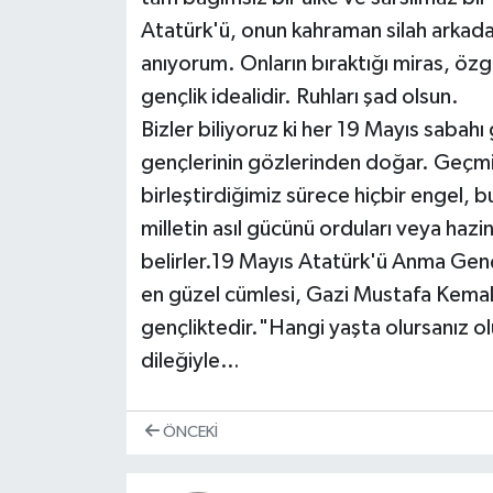
Atatürk'ü, onun kahraman silah arkadaş
anıyorum. Onların bıraktığı miras, öz
gençlik idealidir. Ruhları şad olsun.
Bizler biliyoruz ki her 19 Mayıs saba
gençlerinin gözlerinden doğar. Geçmiş
birleştirdiğimiz sürece hiçbir engel, b
milletin asıl gücünü orduları veya haz
belirler.19 Mayıs Atatürk'ü Anma Gen
en güzel cümlesi, Gazi Mustafa Kemal
gençliktedir."Hangi yaşta olursanız o
dileğiyle…
ÖNCEKI