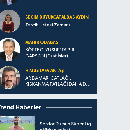
SEÇIM BÜYÜKÇATALBAŞ AYDIN
Tercih Listesi Zamanı
MAHIR ODABAŞI
KÖFTECİ YUSUF'TA BİR
GARSON (Fuat İşler)
H.MUS­TA­FA AK­TAŞ
AR DAMARI ÇATLAĞI,
KISKANMA PATLAĞI DAHA DA
BÜYÜMEDEN
Trend Haberler
Serdar Dursun Süper Lig