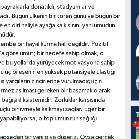
r bayraklarla donatıldı, stadyumlar ve
adı. Bugün ülkenin bir tören günü ve bugün bir
e en diri haliyle ayağa kalkışının, yani umudun
müdür.
embe bir hayal kurma hali değildir. Pozitif
'a göre umut; bir hedefe sahip olmak, o
 ve bu yollarda yürüyecek motivasyona sahip
u üç bileşenin en yüksek potansiyele ulaştığı
ş yargıların zincirlerine vurulmadığı için
görmez aşılması gereken bir basamak olarak
 bağışıklıksistemidir. Zorluklar karşısında
çlü bir ivmeyle kalkmayı sağlar. Eğer bir
apabiliyorsa, o toplumun ruh sağlığı
1
 hapseden bir yanılgıya düşeriz. Oysa gerçek