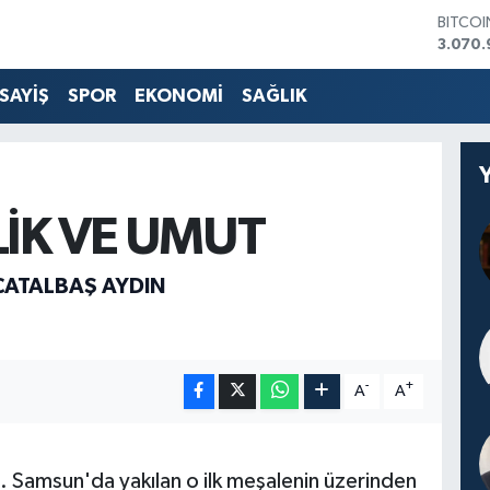
BITCO
3.070.
DOLA
47,714
SAYİŞ
SPOR
EKONOMİ
SAĞLIK
EURO
55,03
STERLİ
64,24
GRAM 
6574.8
İK VE UMUT
BİST10
13.799
ÇATALBAŞ AYDIN
-
+
A
A
i. Samsun'da yakılan o ilk meşalenin üzerinden