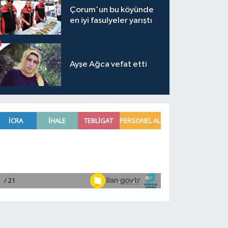
Çorum'un bu köyünde
en iyi fasulyeler yarıştı
Ayşe Ağca vefat etti