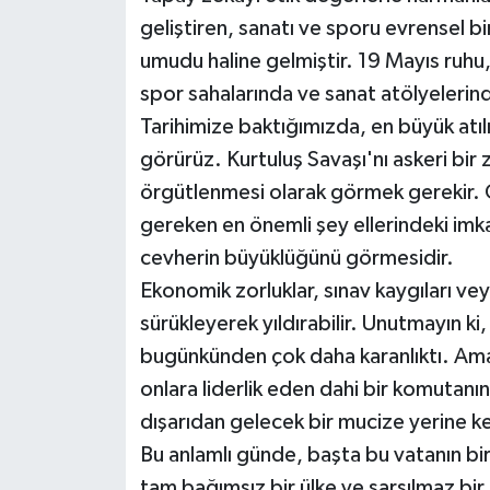
geliştiren, sanatı ve sporu evrensel bir
umudu haline gelmiştir. 19 Mayıs ruhu,
spor sahalarında ve sanat atölyelerin
Tarihimize baktığımızda, en büyük atıl
görürüz. Kurtuluş Savaşı'nı askeri bi
örgütlenmesi olarak görmek gerekir. G
gereken en önemli şey ellerindeki imkanl
cevherin büyüklüğünü görmesidir.
Ekonomik zorluklar, sınav kaygıları ve
sürükleyerek yıldırabilir. Unutmayın 
bugünkünden çok daha karanlıktı. Ama 
onlara liderlik eden dahi bir komutanı
dışarıdan gelecek bir mucize yerine k
Bu anlamlı günde, başta bu vatanın bir 
tam bağımsız bir ülke ve sarsılmaz b