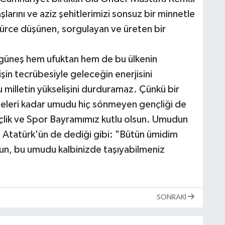
larını ve aziz şehitlerimizi sonsuz bir minnetle
gürce düşünen, sorgulayan ve üreten bir
hı güneş hem ufuktan hem de bu ülkenin
in tecrübesiyle geleceğin enerjisini
u milletin yükselişini durduramaz. Çünkü bir
ineleri kadar umudu hiç sönmeyen gençliği de
çlik ve Spor Bayramımız kutlu olsun. Umudun
 Atatürk'ün de dediği gibi: "Bütün ümidim
lun, bu umudu kalbinizde taşıyabilmeniz
SONRAKI