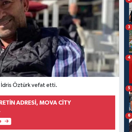
3
4
İdris Öztürk vefat etti.
5
RETİN ADRESİ, MOVA CİTY
L
6
e