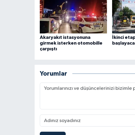
Akaryakıt istasyonuna
İkinci eta
girmek isterken otomobille
başlayaca
çarpıştı
Yorumlar