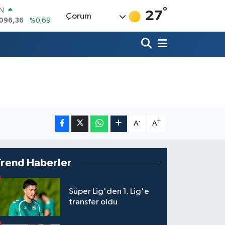
°
IN
27
Çorum
.096,36
%0.69
R
06
%0.06
50
%0.02
İN
98
%0.2
ALTIN
94
%0.32
00
%48
-
+
A
A
Trend Haberler
Süper Lig'den 1. Lig'e
transfer oldu