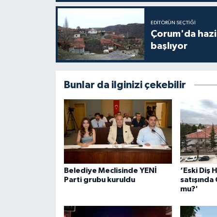
EDITÖRÜN SEÇTIĞI
Çorum'da hazine
başlıyor
Bunlar da ilginizi çekebilir
Belediye Meclisinde YENİ
‘Eski Diş 
Parti grubu kuruldu
satışında
mu?'