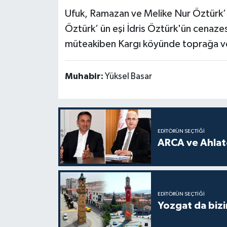
Ufuk, Ramazan ve Melike Nur Öztürk’ 
Öztürk’ ün eşi İdris Öztürk'ün cena
müteakiben Kargı köyünde toprağa ve
Muhabir:
Yüksel Basar
EDITÖRÜN SEÇTIĞI
ARCA ve Ahlatc
EDITÖRÜN SEÇTIĞI
Yozgat da bizi