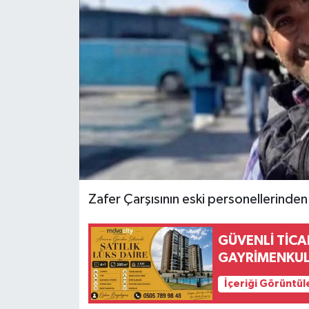
İLÇELER
OTOPARK
TEKNOLOJİ
Zafer Çarşısının eski personellerinden 
GÜVENLİ TİCA
GAYRİMENKU
İçeriği Görüntül