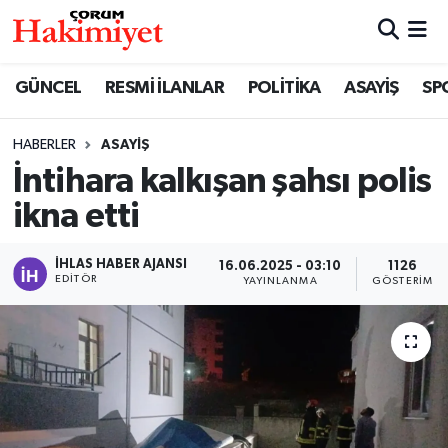
SPOR
Nöbetçi Eczaneler
GÜNCEL
RESMİ İLANLAR
POLİTİKA
ASAYİŞ
SP
POLİTİKA
Hava Durumu
HABERLER
ASAYİŞ
İntihara kalkışan şahsı polis
SAĞLIK
Çorum Namaz Vakitleri
ikna etti
ASAYİŞ
Trafik Durumu
İHLAS HABER AJANSI
16.06.2025 - 03:10
1126
EKONOMİ
Süper Lig Puan Durumu ve Fikstür
EDITÖR
YAYINLANMA
GÖSTERIM
GÜNCEL
Tüm Manşetler
AKTÜEL
Son Dakika Haberleri
EĞİTİM
Haber Arşivi