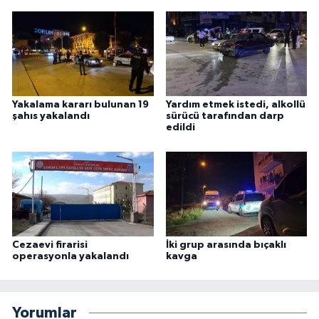
Yakalama kararı bulunan 19
Yardım etmek istedi, alkollü
şahıs yakalandı
sürücü tarafından darp
edildi
Cezaevi firarisi
İki grup arasında bıçaklı
operasyonla yakalandı
kavga
Yorumlar