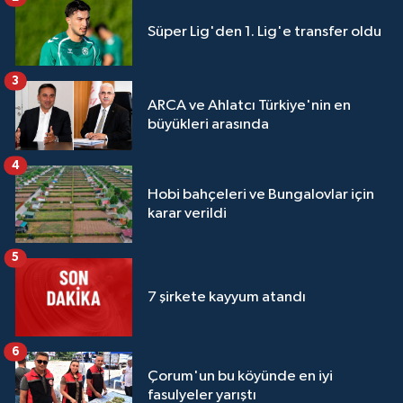
Süper Lig'den 1. Lig'e transfer oldu
3
ARCA ve Ahlatcı Türkiye'nin en
büyükleri arasında
4
Hobi bahçeleri ve Bungalovlar için
karar verildi
5
7 şirkete kayyum atandı
6
Çorum'un bu köyünde en iyi
fasulyeler yarıştı