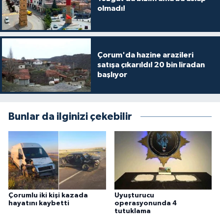
olmadı!
Çorum'da hazine arazileri
satışa çıkarıldı! 20 bin liradan
başlıyor
Bunlar da ilginizi çekebilir
Çorumlu iki kişi kazada
Uyuşturucu
hayatını kaybetti
operasyonunda 4
tutuklama