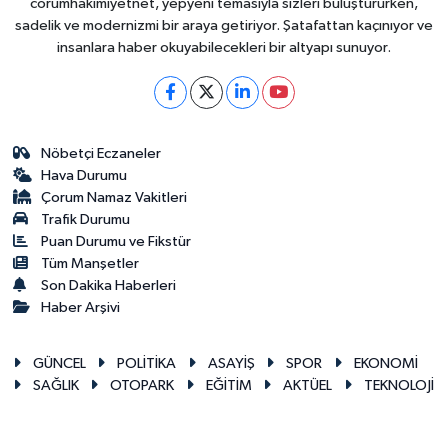
corumhakimiyetnet, yepyeni temasıyla sizleri buluştururken,
sadelik ve modernizmi bir araya getiriyor. Şatafattan kaçınıyor ve
insanlara haber okuyabilecekleri bir altyapı sunuyor.
Nöbetçi Eczaneler
Hava Durumu
Çorum Namaz Vakitleri
Trafik Durumu
Puan Durumu ve Fikstür
Tüm Manşetler
Son Dakika Haberleri
Haber Arşivi
GÜNCEL
POLİTİKA
ASAYİŞ
SPOR
EKONOMİ
SAĞLIK
OTOPARK
EĞİTİM
AKTÜEL
TEKNOLOJİ