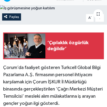
İLÇELER
Paylaş
-
+
A
A
OTOPARK
TEKNOLOJİ
‘Çıplaklık özgürlük
değildir’
Çorum’da faaliyet gösteren Turkcell Global Bilgi
Pazarlama A.Ş. firmasının personel ihtiyacını
karşılamak için Çorum İŞKUR İl Müdürlüğü
binasında gerçekleştirilen ‘Çağrı Merkezi Müşteri
Temsilcisi’ mesleki alım mülakatlarına iş arayan
gençler yoğun ilgi gösterdi.