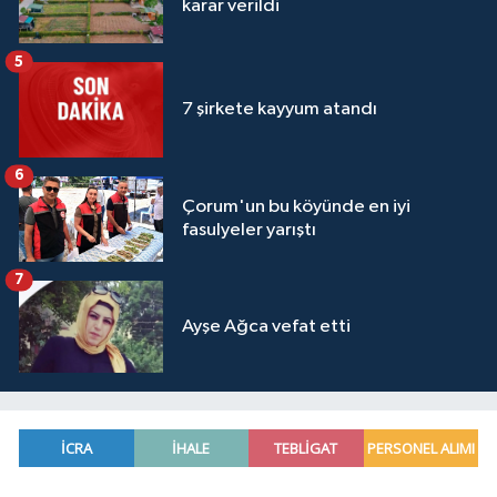
karar verildi
5
7 şirkete kayyum atandı
6
Çorum'un bu köyünde en iyi
fasulyeler yarıştı
7
Ayşe Ağca vefat etti