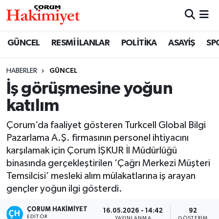
SPOR
Nöbetçi Eczaneler
GÜNCEL
RESMİ İLANLAR
POLİTİKA
ASAYİŞ
SP
POLİTİKA
Hava Durumu
HABERLER
GÜNCEL
İş görüşmesine yoğun
SAĞLIK
Çorum Namaz Vakitleri
katılım
ASAYİŞ
Trafik Durumu
Çorum’da faaliyet gösteren Turkcell Global Bilgi
EKONOMİ
Süper Lig Puan Durumu ve Fikstür
Pazarlama A.Ş. firmasının personel ihtiyacını
karşılamak için Çorum İŞKUR İl Müdürlüğü
GÜNCEL
Tüm Manşetler
binasında gerçekleştirilen ‘Çağrı Merkezi Müşteri
Temsilcisi’ mesleki alım mülakatlarına iş arayan
AKTÜEL
Son Dakika Haberleri
gençler yoğun ilgi gösterdi.
ÇORUM HAKIMIYET
EĞİTİM
Haber Arşivi
16.05.2026 - 14:42
92
EDITÖR
YAYINLANMA
GÖSTERIM