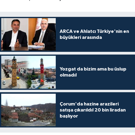
ARCA ve Ahlatcı Türkiye'nin en
büyükleri arasında
Yozgat da bizim ama bu üslup
olmadı!
Çorum'da hazine arazileri
satışa çıkarıldı! 20 bin liradan
başlıyor