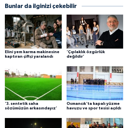
Bunlar da ilginizi çekebilir
Elini yem karma makinesine
‘Çıplaklık özgürlük
kaptıran çiftçi yaralandı
değildir’
‘3. sentetik saha
Osmancık'ta kapalı yüzme
sözümüzün arkasındayız’
havuzu ve spor tesisi açıldı