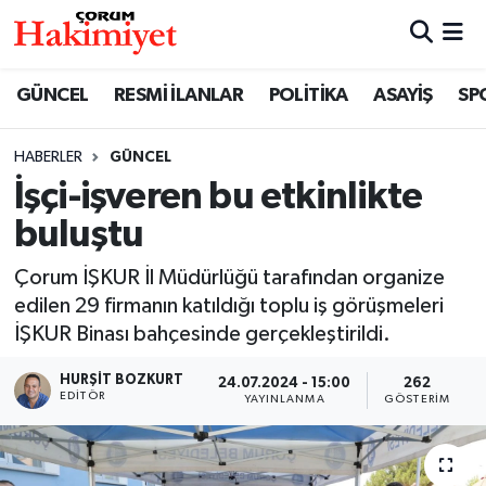
SPOR
Nöbetçi Eczaneler
GÜNCEL
RESMİ İLANLAR
POLİTİKA
ASAYİŞ
SP
POLİTİKA
Hava Durumu
HABERLER
GÜNCEL
İşçi-işveren bu etkinlikte
SAĞLIK
Çorum Namaz Vakitleri
buluştu
ASAYİŞ
Trafik Durumu
Çorum İŞKUR İl Müdürlüğü tarafından organize
EKONOMİ
Süper Lig Puan Durumu ve Fikstür
edilen 29 firmanın katıldığı toplu iş görüşmeleri
İŞKUR Binası bahçesinde gerçekleştirildi.
GÜNCEL
Tüm Manşetler
HURŞIT BOZKURT
24.07.2024 - 15:00
262
EDITÖR
YAYINLANMA
GÖSTERIM
AKTÜEL
Son Dakika Haberleri
EĞİTİM
Haber Arşivi