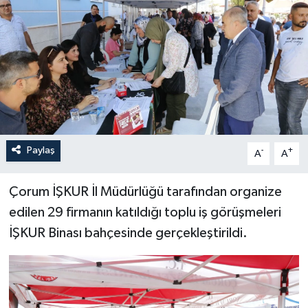
İLÇELER
OTOPARK
TEKNOLOJİ
Paylaş
-
+
A
A
Çorum İŞKUR İl Müdürlüğü tarafından organize
edilen 29 firmanın katıldığı toplu iş görüşmeleri
İŞKUR Binası bahçesinde gerçekleştirildi.