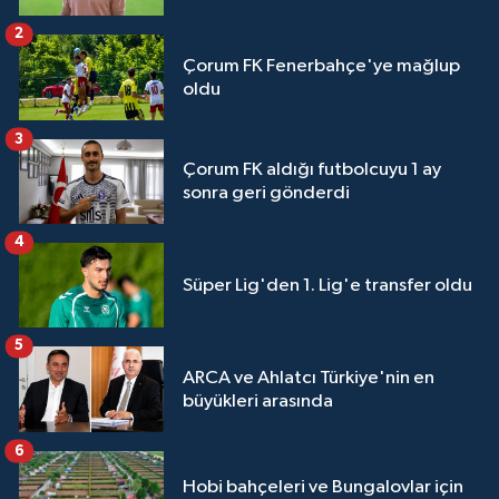
2
Çorum FK Fenerbahçe'ye mağlup
oldu
3
Çorum FK aldığı futbolcuyu 1 ay
sonra geri gönderdi
4
Süper Lig'den 1. Lig'e transfer oldu
5
ARCA ve Ahlatcı Türkiye'nin en
büyükleri arasında
6
Hobi bahçeleri ve Bungalovlar için