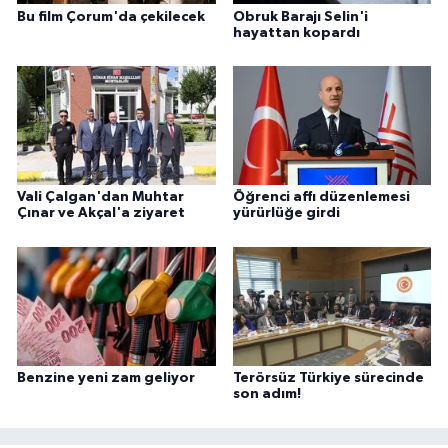
Bu film Çorum'da çekilecek
Obruk Barajı Selin'i
hayattan kopardı
Vali Çalgan'dan Muhtar
Öğrenci affı düzenlemesi
Çınar ve Akçal'a ziyaret
yürürlüğe girdi
Benzine yeni zam geliyor
Terörsüz Türkiye sürecinde
son adım!