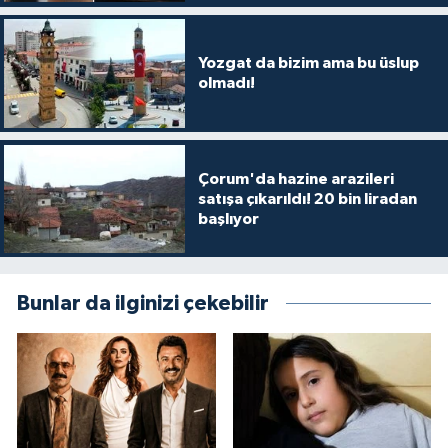
Yozgat da bizim ama bu üslup
olmadı!
Çorum'da hazine arazileri
satışa çıkarıldı! 20 bin liradan
başlıyor
Bunlar da ilginizi çekebilir