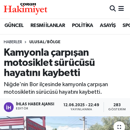
SPOR
Nöbetçi Eczaneler
GÜNCEL
RESMİ İLANLAR
POLİTİKA
ASAYİŞ
SP
POLİTİKA
Hava Durumu
HABERLER
ULUSAL/BÖLGE
Kamyonla çarpışan
SAĞLIK
Çorum Namaz Vakitleri
motosiklet sürücüsü
ASAYİŞ
Trafik Durumu
hayatını kaybetti
EKONOMİ
Süper Lig Puan Durumu ve Fikstür
Niğde'nin Bor ilçesinde kamyonla çarpışan
motosikletin sürücüsü hayatını kaybetti.
GÜNCEL
Tüm Manşetler
İHLAS HABER AJANSI
12.06.2025 - 22:49
283
EDITÖR
YAYINLANMA
GÖSTERIM
AKTÜEL
Son Dakika Haberleri
EĞİTİM
Haber Arşivi