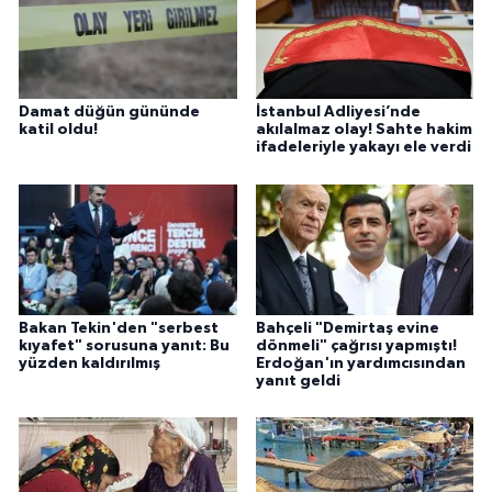
Damat düğün gününde
İstanbul Adliyesi’nde
katil oldu!
akılalmaz olay! Sahte hakim
ifadeleriyle yakayı ele verdi
Bakan Tekin'den "serbest
Bahçeli "Demirtaş evine
kıyafet" sorusuna yanıt: Bu
dönmeli" çağrısı yapmıştı!
yüzden kaldırılmış
Erdoğan'ın yardımcısından
yanıt geldi