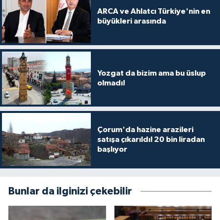
ARCA ve Ahlatcı Türkiye'nin en
büyükleri arasında
Yozgat da bizim ama bu üslup
olmadı!
Çorum'da hazine arazileri
satışa çıkarıldı! 20 bin liradan
başlıyor
Bunlar da ilginizi çekebilir