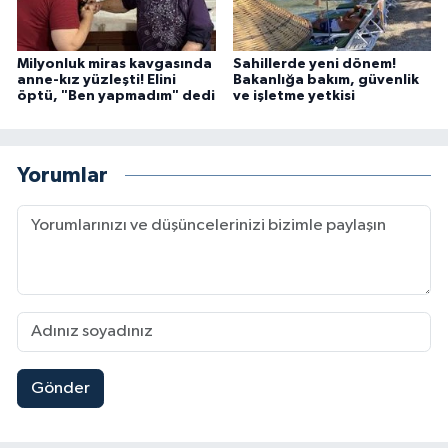
Milyonluk miras kavgasında
Sahillerde yeni dönem!
anne-kız yüzleşti! Elini
Bakanlığa bakım, güvenlik
öptü, "Ben yapmadım" dedi
ve işletme yetkisi
Yorumlar
Gönder