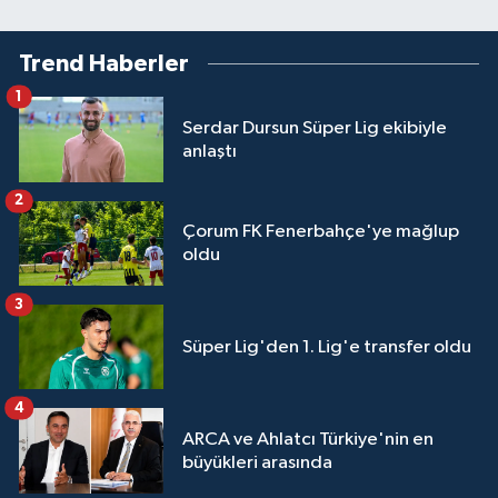
Trend Haberler
1
Serdar Dursun Süper Lig ekibiyle
anlaştı
2
Çorum FK Fenerbahçe'ye mağlup
oldu
3
Süper Lig'den 1. Lig'e transfer oldu
4
ARCA ve Ahlatcı Türkiye'nin en
büyükleri arasında