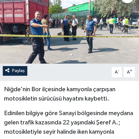
İLÇELER
OTOPARK
TEKNOLOJİ
Paylaş
-
+
A
A
Niğde'nin Bor ilçesinde kamyonla çarpışan
motosikletin sürücüsü hayatını kaybetti.
Edinilen bilgiye göre Sanayi bölgesinde meydana
gelen trafik kazasında 22 yaşındaki Şeref A.;
motosikletiyle seyir halinde iken kamyonla