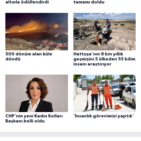
altınla ödüllendirdi
tamamı doldu
500 dönüm alan küle
Hattuşa'nın 8 bin yıllık
döndü
geçmişini 5 ülkeden 55 bilim
insanı araştırıyor
CHP'nin yeni Kadın Kolları
'İnsanlık görevimizi yaptık'
Başkanı belli oldu