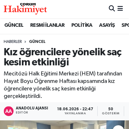
SPOR
Nöbetçi Eczaneler
GÜNCEL
RESMİ İLANLAR
POLİTİKA
ASAYİŞ
SP
POLİTİKA
Hava Durumu
HABERLER
GÜNCEL
Kız öğrencilere yönelik saç
SAĞLIK
Çorum Namaz Vakitleri
kesim etkinliği
ASAYİŞ
Trafik Durumu
Mecitözü Halk Eğitimi Merkezi (HEM) tarafından
EKONOMİ
Süper Lig Puan Durumu ve Fikstür
Hayat Boyu Öğrenme Haftası kapsamında kız
öğrencilere yönelik saç kesim etkinliği
GÜNCEL
Tüm Manşetler
gerçekleştirildi.
ANADOLU AJANSI
18.06.2026 - 22:47
50
AKTÜEL
Son Dakika Haberleri
EDITÖR
YAYINLANMA
GÖSTERIM
EĞİTİM
Haber Arşivi