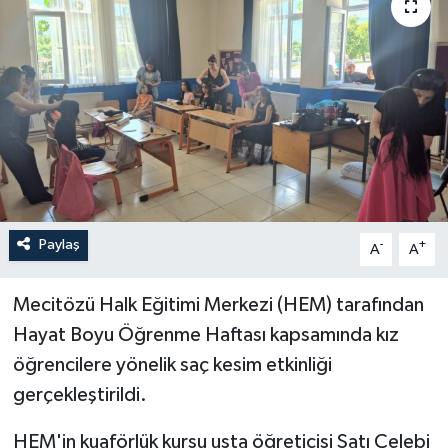
İLÇELER
OTOPARK
TEKNOLOJİ
Paylaş
-
+
A
A
Mecitözü Halk Eğitimi Merkezi (HEM) tarafından
Hayat Boyu Öğrenme Haftası kapsamında kız
öğrencilere yönelik saç kesim etkinliği
gerçekleştirildi.
HEM'in kuaförlük kursu usta öğreticisi Satı Çelebi