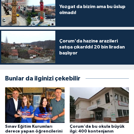
Yozgat da bizim ama bu üslup
olmadı!
Çorum'da hazine arazileri
satışa çıkarıldı! 20 bin liradan
başlıyor
Bunlar da ilginizi çekebilir
Sınav Eğitim Kurumları
Çorum'da bu okula büyük
derece yapan öğrencilerini
ilgi: 400 kontenjanın