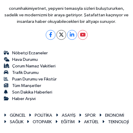
corumhakimiyetnet, yepyeni temasıyla sizleri buluştururken,
sadelik ve modernizmi bir araya getiriyor. Şatafattan kaçınıyor ve
insanlara haber okuyabilecekleri bir altyapı sunuyor.
Nöbetçi Eczaneler
Hava Durumu
Çorum Namaz Vakitleri
Trafik Durumu
Puan Durumu ve Fikstür
Tüm Manşetler
Son Dakika Haberleri
Haber Arşivi
GÜNCEL
POLİTİKA
ASAYİŞ
SPOR
EKONOMİ
SAĞLIK
OTOPARK
EĞİTİM
AKTÜEL
TEKNOLOJİ