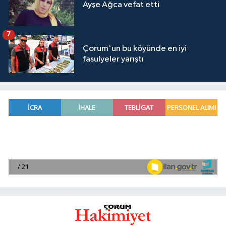
Ayşe Ağca vefat etti
7
Çorum'un bu köyünde en iyi
fasulyeler yarıştı