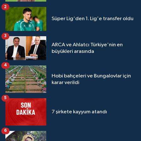
2
Süper Lig'den 1. Lig'e transfer oldu
3
ARCA ve Ahlatcı Türkiye'nin en
büyükleri arasında
4
Hobi bahçeleri ve Bungalovlar için
karar verildi
5
7 şirkete kayyum atandı
6