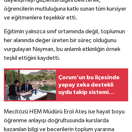
dayanışmayı güçlendirdiğini belirterek,
öğrencilerin mutluluğuna katkı sunan tüm kursiyer
ve eğitmenlere teşekkür etti.
Eğitimin yalnızca sınıf ortamında değil, toplumun
her alanında değer üreten bir süreç olduğunu
vurgulayan Nayman, bu anlamlı etkinliğin örnek
teşkil ettiğini kaydetti.
Çorum'un bu ilçesinde
yapay zeka destekli
uydu takip sistemi
kuruldu
Mecitözü HEM Müdürü Erol Ateş ise hayat boyu
öğrenme anlayışı doğrultusunda kurslarda
kazanılan bilgi ve becerilerin toplum yararına