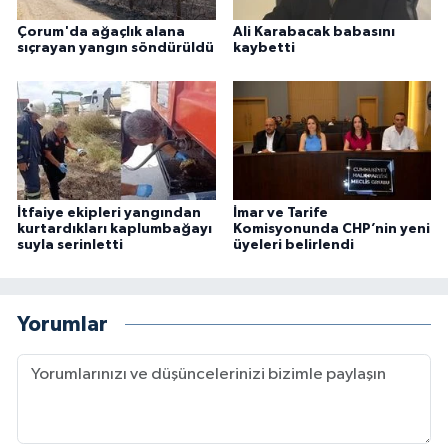
Çorum'da ağaçlık alana
Ali Karabacak babasını
sıçrayan yangın söndürüldü
kaybetti
İtfaiye ekipleri yangından
İmar ve Tarife
kurtardıkları kaplumbağayı
Komisyonunda CHP’nin yeni
suyla serinletti
üyeleri belirlendi
Yorumlar