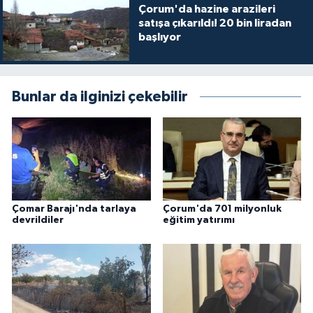
Çorum'da hazine arazileri
satışa çıkarıldı! 20 bin liradan
başlıyor
Bunlar da ilginizi çekebilir
Çomar Barajı'nda tarlaya
Çorum'da 701 milyonluk
devrildiler
eğitim yatırımı