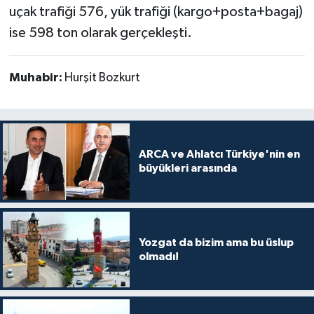
uçak trafiği 576, yük trafiği (kargo+posta+bagaj)
ise 598 ton olarak gerçekleşti.
Muhabir:
Hurşit Bozkurt
ARCA ve Ahlatcı Türkiye'nin en
büyükleri arasında
Yozgat da bizim ama bu üslup
olmadı!