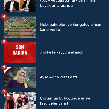
ARCA ve Ahlatcı Türkiye'nin en
büyükleri arasında
4
Hobi bahçeleri ve Bungalovlar için
karar verildi
5
7 şirkete kayyum atandı
6
Ayşe Ağca vefat etti
7
Çorum'un bu köyünde en iyi
fasulyeler yarıştı