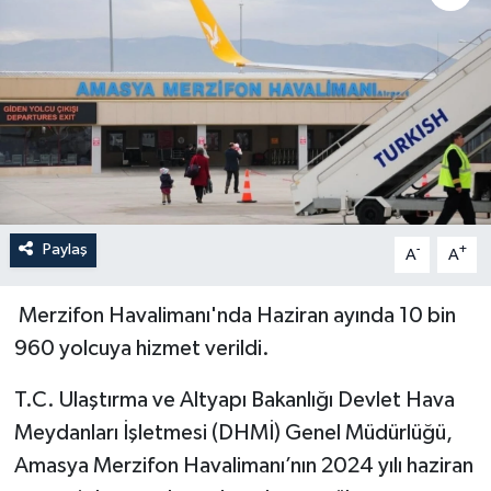
İLÇELER
OTOPARK
TEKNOLOJİ
Paylaş
-
+
A
A
Merzifon Havalimanı'nda Haziran ayında 10 bin
960 yolcuya hizmet verildi.
T.C. Ulaştırma ve Altyapı Bakanlığı Devlet Hava
Meydanları İşletmesi (DHMİ) Genel Müdürlüğü,
Amasya Merzifon Havalimanı’nın 2024 yılı haziran