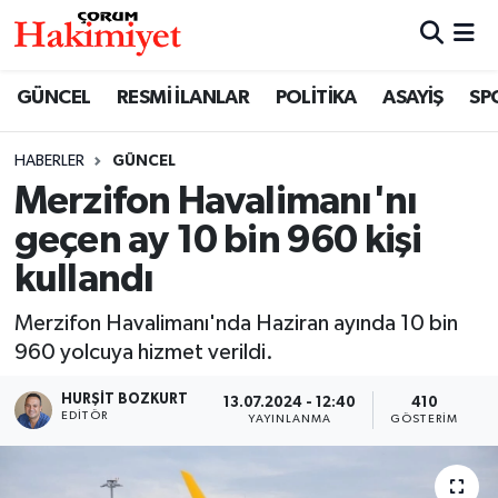
SPOR
Nöbetçi Eczaneler
GÜNCEL
RESMİ İLANLAR
POLİTİKA
ASAYİŞ
SP
POLİTİKA
Hava Durumu
HABERLER
GÜNCEL
Merzifon Havalimanı'nı
SAĞLIK
Çorum Namaz Vakitleri
geçen ay 10 bin 960 kişi
ASAYİŞ
Trafik Durumu
kullandı
EKONOMİ
Süper Lig Puan Durumu ve Fikstür
Merzifon Havalimanı'nda Haziran ayında 10 bin
960 yolcuya hizmet verildi.
GÜNCEL
Tüm Manşetler
HURŞIT BOZKURT
13.07.2024 - 12:40
410
EDITÖR
YAYINLANMA
GÖSTERIM
AKTÜEL
Son Dakika Haberleri
EĞİTİM
Haber Arşivi