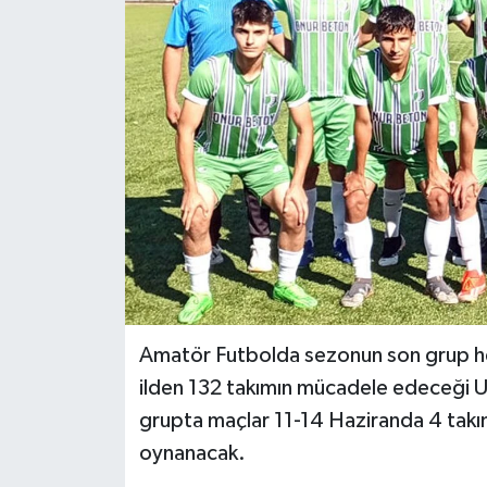
İLÇELER
OTOPARK
TEKNOLOJİ
Amatör Futbolda sezonun son grup h
ilden 132 takımın mücadele edeceği U
grupta maçlar 11-14 Haziranda 4 takım
oynanacak.