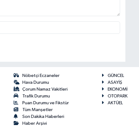
Nöbetçi Eczaneler
GÜNCEL
Hava Durumu
ASAYİŞ
Çorum Namaz Vakitleri
EKONOMİ
Trafik Durumu
OTOPARK
Puan Durumu ve Fikstür
AKTÜEL
Tüm Manşetler
Son Dakika Haberleri
Haber Arşivi