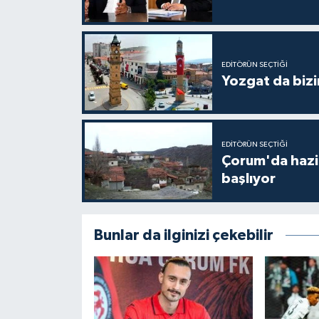
EDITÖRÜN SEÇTIĞI
Yozgat da bizi
EDITÖRÜN SEÇTIĞI
Çorum'da hazine
başlıyor
Bunlar da ilginizi çekebilir