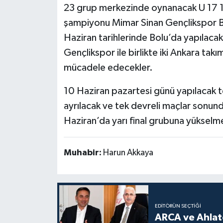
23 grup merkezinde oynanacak U 17
şampiyonu Mimar Sinan Gençlikspor 
Haziran tarihlerinde Bolu’da yapılaca
Gençlikspor ile birlikte iki Ankara takı
mücadele edecekler.
10 Haziran pazartesi günü yapılacak tek
ayrılacak ve tek devreli maçlar sonunda
Haziran’da yarı final grubuna yükselmek
Muhabir:
Harun Akkaya
EDITÖRÜN SEÇTIĞI
ARCA ve Ahlatc