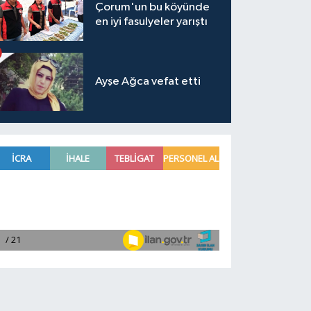
Çorum'un bu köyünde
en iyi fasulyeler yarıştı
Ayşe Ağca vefat etti