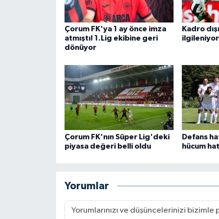
Çorum FK'ya 1 ay önce imza
Kadro dışı
atmıştı! 1.Lig ekibine geri
ilgileniyor
dönüyor
Çorum FK'nın Süper Lig'deki
Defans ha
piyasa değeri belli oldu
hücum hat
Yorumlar