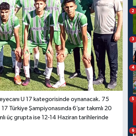
2
3
4
eyecanı U 17 kategorisinde oynanacak. 75
5
 17 Türkiye Şampiyonasında 6’şar takımlı 20
lı üç grupta ise 12-14 Haziran tarihlerinde
6