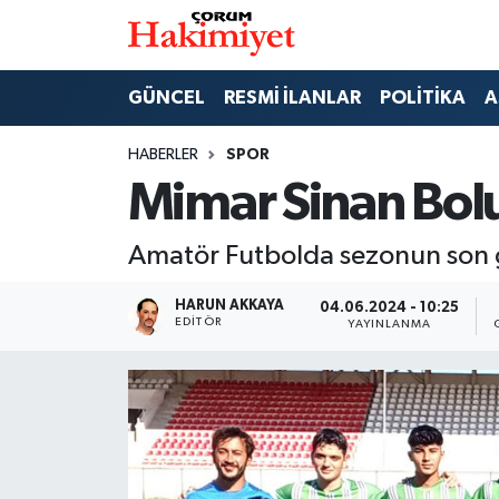
SPOR
Nöbetçi Eczaneler
GÜNCEL
RESMİ İLANLAR
POLİTİKA
A
POLİTİKA
Hava Durumu
HABERLER
SPOR
Mimar Sinan Bol
SAĞLIK
Çorum Namaz Vakitleri
Amatör Futbolda sezonun son 
ASAYİŞ
Trafik Durumu
HARUN AKKAYA
04.06.2024 - 10:25
EKONOMİ
Süper Lig Puan Durumu ve Fikstür
EDITÖR
YAYINLANMA
GÜNCEL
Tüm Manşetler
AKTÜEL
Son Dakika Haberleri
EĞİTİM
Haber Arşivi