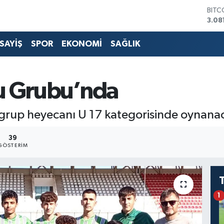
BITC
3.08
DOL
47,6
SAYİŞ
SPOR
EKONOMİ
SAĞLIK
EUR
55,
STER
64,2
u Grubu’nda
GRAM
650
BİST
grup heyecanı U 17 kategorisinde oynana
13.7
39
GÖSTERIM
1