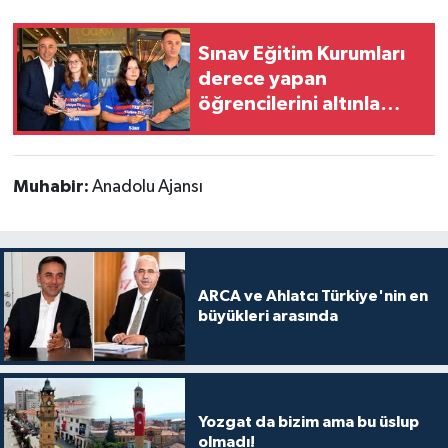
Sınav Eğitim Kurumları
derece yapan
öğrencilerini altınla
ödüllendirdi
Muhabir:
Anadolu Ajansı
ARCA ve Ahlatcı Türkiye'nin en
büyükleri arasında
Yozgat da bizim ama bu üslup
olmadı!