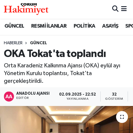
SPOR
Nöbetçi Eczaneler
GÜNCEL
RESMİ İLANLAR
POLİTİKA
ASAYİŞ
SP
POLİTİKA
Hava Durumu
HABERLER
GÜNCEL
OKA Tokat'ta toplandı
SAĞLIK
Çorum Namaz Vakitleri
Orta Karadeniz Kalkınma Ajansı (OKA) eylül ayı
ASAYİŞ
Trafik Durumu
Yönetim Kurulu toplantısı, Tokat'ta
gerçekleştirildi.
EKONOMİ
Süper Lig Puan Durumu ve Fikstür
ANADOLU AJANSI
02.09.2025 - 22:52
32
GÜNCEL
Tüm Manşetler
EDITÖR
YAYINLANMA
GÖSTERIM
AKTÜEL
Son Dakika Haberleri
EĞİTİM
Haber Arşivi