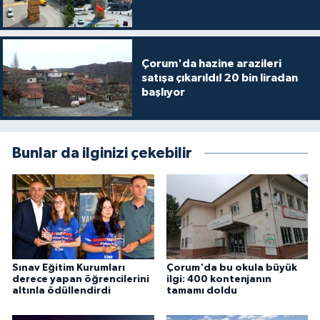
Çorum'da hazine arazileri
satışa çıkarıldı! 20 bin liradan
başlıyor
Bunlar da ilginizi çekebilir
Sınav Eğitim Kurumları
Çorum'da bu okula büyük
derece yapan öğrencilerini
ilgi: 400 kontenjanın
altınla ödüllendirdi
tamamı doldu