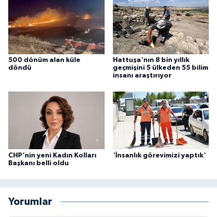
500 dönüm alan küle
Hattuşa'nın 8 bin yıllık
döndü
geçmişini 5 ülkeden 55 bilim
insanı araştırıyor
CHP'nin yeni Kadın Kolları
'İnsanlık görevimizi yaptık'
Başkanı belli oldu
Yorumlar