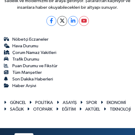
sadelik ve modernizmi bir araya getiriyor. Şatafattan kaçınıyor ve
insanlara haber okuyabilecekleri bir altyapı sunuyor.
Nöbetçi Eczaneler
Hava Durumu
Çorum Namaz Vakitleri
Trafik Durumu
Puan Durumu ve Fikstür
Tüm Manşetler
Son Dakika Haberleri
Haber Arşivi
GÜNCEL
POLİTİKA
ASAYİŞ
SPOR
EKONOMİ
SAĞLIK
OTOPARK
EĞİTİM
AKTÜEL
TEKNOLOJİ