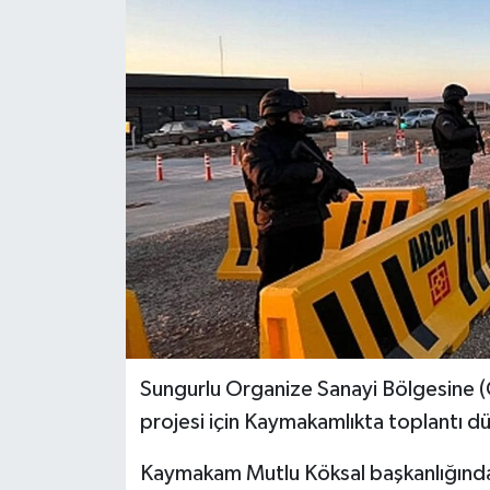
İLÇELER
OTOPARK
TEKNOLOJİ
Sungurlu Organize Sanayi Bölgesine (
projesi için Kaymakamlıkta toplantı d
Kaymakam Mutlu Köksal başkanlığınd