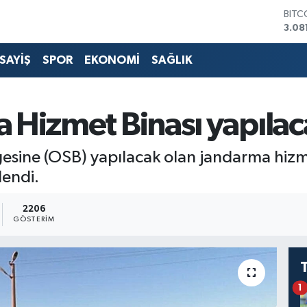
BITC
3.08
DOL
47,6
SAYİŞ
SPOR
EKONOMİ
SAĞLIK
EUR
55,
STER
64,2
 Hizmet Binası yapılac
GRAM
650
BİST
sine (OSB) yapılacak olan jandarma hizmet
13.7
endi.
2206
GÖSTERIM
1