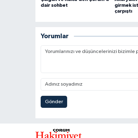
dair sohbet
girmek is
çarpıştı
Yorumlar
Gönder