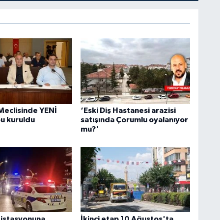
Meclisinde YENİ
‘Eski Diş Hastanesi arazisi
bu kuruldu
satışında Çorumlu oyalanıyor
mu?'
 istasyonuna
İkinci etap 10 Ağustos'ta