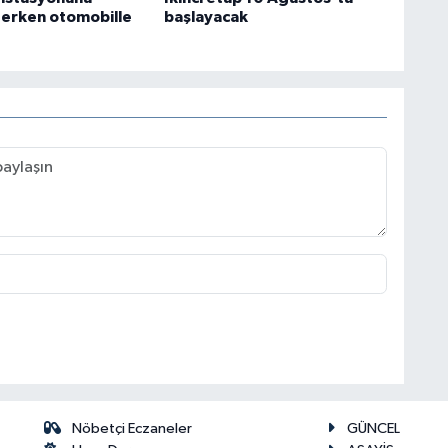
terken otomobille
başlayacak
Nöbetçi Eczaneler
GÜNCEL