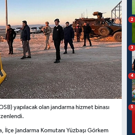
2
3
4
OSB) yapılacak olan jandarma hizmet binası
5
üzenlendi.
a, İlçe Jandarma Komutanı Yüzbaşı Görkem