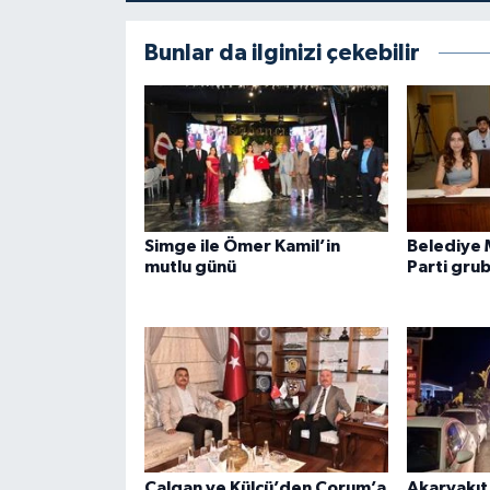
Bunlar da ilginizi çekebilir
Simge ile Ömer Kamil’in
Belediye 
mutlu günü
Parti gru
Çalgan ve Külcü’den Çorum’a
Akaryakıt