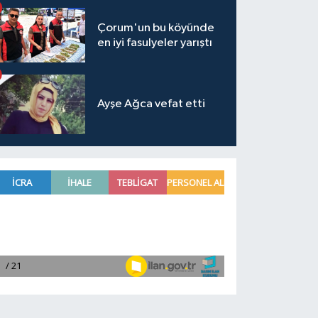
Çorum'un bu köyünde
en iyi fasulyeler yarıştı
Ayşe Ağca vefat etti