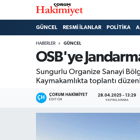
SPOR
Nöbetçi Eczaneler
GÜNCEL
RESMİ İLANLAR
POLİTİKA
A
POLİTİKA
Hava Durumu
HABERLER
GÜNCEL
OSB'ye Jandarma
SAĞLIK
Çorum Namaz Vakitleri
Sungurlu Organize Sanayi Bölge
ASAYİŞ
Trafik Durumu
Kaymakamlıkta toplantı düzenl
EKONOMİ
Süper Lig Puan Durumu ve Fikstür
ÇORUM HAKIMIYET
28.04.2025 - 13:29
EDITÖR
YAYINLANMA
GÜNCEL
Tüm Manşetler
AKTÜEL
Son Dakika Haberleri
EĞİTİM
Haber Arşivi