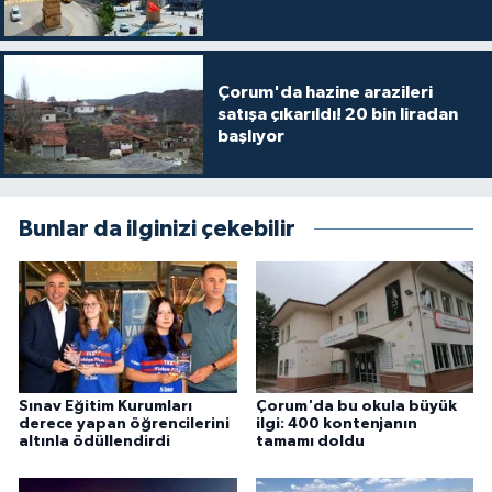
Çorum'da hazine arazileri
satışa çıkarıldı! 20 bin liradan
başlıyor
Bunlar da ilginizi çekebilir
Sınav Eğitim Kurumları
Çorum'da bu okula büyük
derece yapan öğrencilerini
ilgi: 400 kontenjanın
altınla ödüllendirdi
tamamı doldu