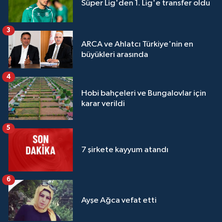
Süper Lig'den 1. Lig'e transfer oldu
3
ARCA ve Ahlatcı Türkiye'nin en
büyükleri arasında
4
Hobi bahçeleri ve Bungalovlar için
karar verildi
5
7 şirkete kayyum atandı
6
Ayşe Ağca vefat etti