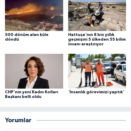
500 dönüm alan küle
Hattuşa'nın 8 bin yıllık
döndü
geçmişini 5 ülkeden 55 bilim
insanı araştırıyor
CHP'nin yeni Kadın Kolları
'İnsanlık görevimizi yaptık'
Başkanı belli oldu
Yorumlar