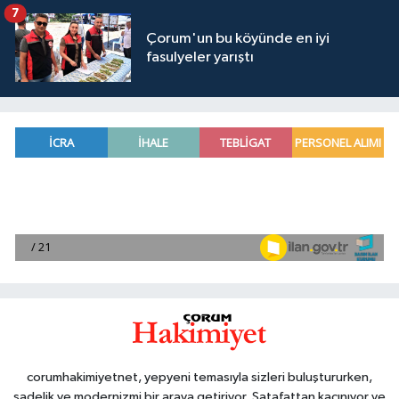
7
Çorum'un bu köyünde en iyi
fasulyeler yarıştı
corumhakimiyetnet, yepyeni temasıyla sizleri buluştururken,
sadelik ve modernizmi bir araya getiriyor. Şatafattan kaçınıyor ve