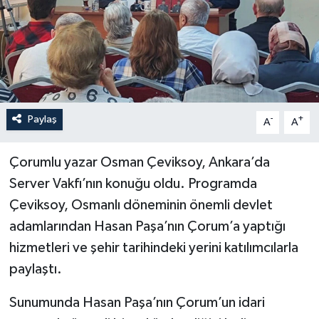
İLÇELER
OTOPARK
TEKNOLOJİ
Paylaş
-
+
A
A
Çorumlu yazar Osman Çeviksoy, Ankara’da
Server Vakfı’nın konuğu oldu. Programda
Çeviksoy, Osmanlı döneminin önemli devlet
adamlarından Hasan Paşa’nın Çorum’a yaptığı
hizmetleri ve şehir tarihindeki yerini katılımcılarla
paylaştı.
Sunumunda Hasan Paşa’nın Çorum’un idari